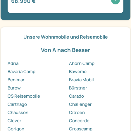
68.990 €
Unsere Wohnmobile und Reisemobile
Von A nach Besser
Adria
Ahorn Camp
Bavaria Camp
Bawemo
Benimar
Bravia Mobil
Burow
Bürstner
CS Reisemobile
Carado
Carthago
Challenger
Chausson
Citroen
Clever
Concorde
Corigon
Crosscamp