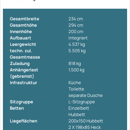
Gesamtbreite
234 cm
Gesamthöhe
294 cm
Innenhöhe
200 cm
Aufbauart
Integriert
Leergewicht
4.537 kg
techn. zul.
5.505 kg
Gesamtmasse
Zuladung
818 kg
Anhängerlast
1.500 kg
(gebremst)
Infrastruktur
Küche
Toilette
separate Dusche
Sitzgruppe
L-Sitzgruppe
Betten
Einzelbett
Hubbett
Liegeflächen
200x150 Hubbett
2 X 198x85 Heck