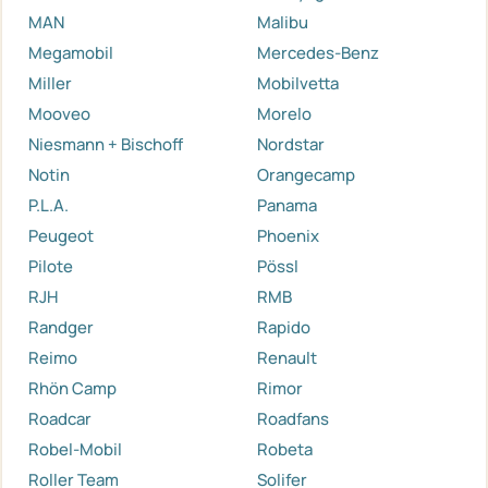
MAN
Malibu
Megamobil
Mercedes-Benz
Miller
Mobilvetta
Mooveo
Morelo
Niesmann + Bischoff
Nordstar
Notin
Orangecamp
P.L.A.
Panama
Peugeot
Phoenix
Pilote
Pössl
RJH
RMB
Randger
Rapido
Reimo
Renault
Rhön Camp
Rimor
Roadcar
Roadfans
Robel-Mobil
Robeta
Roller Team
Solifer