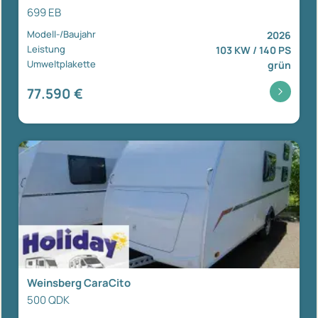
699 EB
Modell-/Baujahr
2026
Leistung
103 KW / 140 PS
Umweltplakette
grün
77.590 €
Weinsberg CaraCito
500 QDK