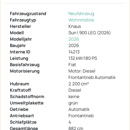
Fahrzeugzustand
Neufahrzeug
Fahrzeugtyp
Wohnmobile
Hersteller
Knaus
Modell
Sun I 900 LEG (2026)
Modelljahr
2026
Baujahr
2026
Interne ID
14213
Leistung
132 kW/180 PS
Basisfahrzeug
Fiat
Motorisierung
Motor: Diesel
Frontantrieb Automatik
Hubraum
2.200 cm³
Kraftstoff
Diesel
Schadstoffnorm
keine
Umweltplakette
grün
Getriebe
Automatik
Antriebsart
Frontantrieb
Schlafplätze
4
Gesamtlänge
882 cm