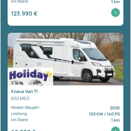
km Stand
1 km
123.990 €
Knaus Van TI
650 MEG
Modell-/Baujahr
2026
Leistung
103 KW / 140 PS
km Stand
1 km