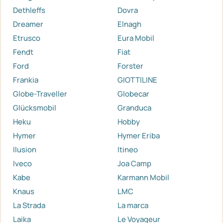
Dethleffs
Dovra
Dreamer
Elnagh
Etrusco
Eura Mobil
Fendt
Fiat
Ford
Forster
Frankia
GIOTTILINE
Globe-Traveller
Globecar
Glücksmobil
Granduca
Heku
Hobby
Hymer
Hymer Eriba
Ilusion
Itineo
Iveco
Joa Camp
Kabe
Karmann Mobil
Knaus
LMC
La Strada
La marca
Laika
Le Voyageur