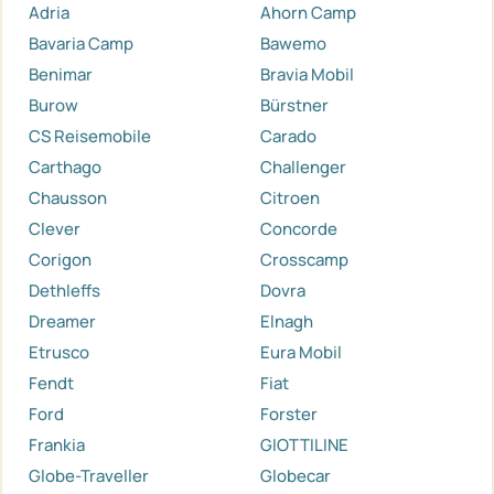
Adria
Ahorn Camp
Bavaria Camp
Bawemo
Benimar
Bravia Mobil
Burow
Bürstner
CS Reisemobile
Carado
Carthago
Challenger
Chausson
Citroen
Clever
Concorde
Corigon
Crosscamp
Dethleffs
Dovra
Dreamer
Elnagh
Etrusco
Eura Mobil
Fendt
Fiat
Ford
Forster
Frankia
GIOTTILINE
Globe-Traveller
Globecar