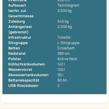
Aufbauart
Teilintegriert
techn. zul.
3.500 kg
Gesamtmasse
Zuladung
540 kg
Anhängerlast
2.000 kg
(gebremst)
Infrastruktur
Toilette
Sitzgruppe
L-Sitzgruppe
Betten
Einzelbett
Radstand
380 cm
Polster
Active Rock
Kühlschrankvolumen
142 l
Wasservorrat
100 l
Abwassertankvolumen
95 l
Batteriekapazität
80 Ah
USB-Steckdosen
2