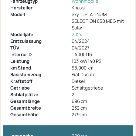
Fahrzeugtyp
Wohnmobile
Hersteller
Knaus
Modell
Sky Ti PLATINUM
SELECTION 650 MEG mit
Solar
Modelljahr
2024
Erstzulassung
04/2024
TÜV
04/2027
Interne ID
TA000116
Leistung
103 kW/140 PS
km Stand
58.000 km
Basisfahrzeug
Fiat Ducato
Kraftstoff
Diesel
Getriebe
Schaltgetriebe
Schlafplätze
2
Gesamtlänge
696 cm
Gesamtbreite
232 cm
Gesamthöhe
279 cm
Innenhöhe
200 cm