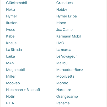
Glücksmobil
Granduca
Heku
Hobby
Hymer
Hymer Eriba
Ilusion
Itineo
Iveco
Joa Camp
Kabe
Karmann Mobil
Knaus
LMC
La Strada
La marca
Laika
Le Voyageur
MAN
Malibu
Megamobil
Mercedes-Benz
Miller
Mobilvetta
Mooveo
Morelo
Niesmann + Bischoff
Nordstar
Notin
Orangecamp
P.L.A.
Panama