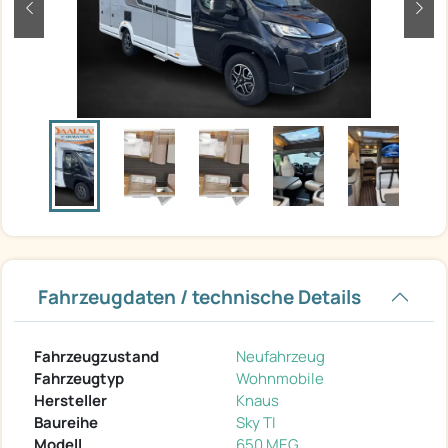
zurück
weit
Fahrzeugdaten / technische Details
Fahrzeugzustand
Neufahrzeug
Fahrzeugtyp
Wohnmobile
Hersteller
Knaus
Baureihe
Sky TI
Modell
650 MEG