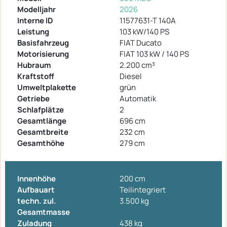
Modelljahr
2026
Interne ID
11577631-T 140A
Leistung
103 kW/140 PS
Basisfahrzeug
FIAT Ducato
Motorisierung
FIAT 103 kW / 140 PS
Hubraum
2.200 cm³
Kraftstoff
Diesel
Umweltplakette
grün
Getriebe
Automatik
Schlafplätze
2
Gesamtlänge
696 cm
Gesamtbreite
232 cm
Gesamthöhe
279 cm
Innenhöhe
200 cm
Aufbauart
Teilintegriert
techn. zul.
3.500 kg
Gesamtmasse
Zuladung
438 kg