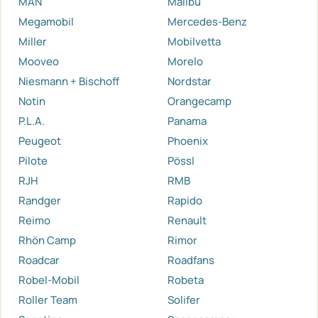
MAN
Malibu
Megamobil
Mercedes-Benz
Miller
Mobilvetta
Mooveo
Morelo
Niesmann + Bischoff
Nordstar
Notin
Orangecamp
P.L.A.
Panama
Peugeot
Phoenix
Pilote
Pössl
RJH
RMB
Randger
Rapido
Reimo
Renault
Rhön Camp
Rimor
Roadcar
Roadfans
Robel-Mobil
Robeta
Roller Team
Solifer