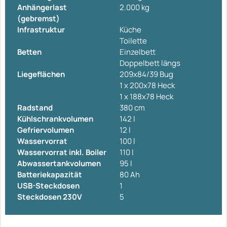
Anhängerlast
2.000 kg
(gebremst)
Infrastruktur
Küche
Toilette
Betten
Einzelbett
Doppelbett längs
Liegeflächen
209x84/39 Bug
1 x 200x78 Heck
1 x 188x78 Heck
Radstand
380 cm
Kühlschrankvolumen
142 l
Gefriervolumen
12 l
Wasservorrat
100 l
Wasservorrat inkl. Boiler
110 l
Abwassertankvolumen
95 l
Batteriekapazität
80 Ah
USB-Steckdosen
1
Steckdosen 230V
5