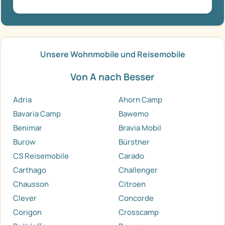
Unsere Wohnmobile und Reisemobile
Von A nach Besser
Adria
Ahorn Camp
Bavaria Camp
Bawemo
Benimar
Bravia Mobil
Burow
Bürstner
CS Reisemobile
Carado
Carthago
Challenger
Chausson
Citroen
Clever
Concorde
Corigon
Crosscamp