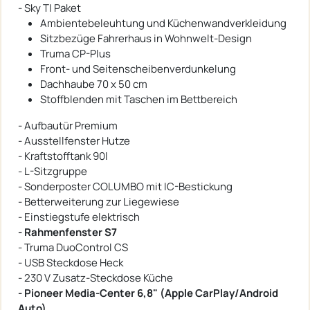
- Sky TI Paket
Ambientebeleuhtung und Küchenwandverkleidung
Sitzbezüge Fahrerhaus in Wohnwelt-Design
Truma CP-Plus
Front- und Seitenscheibenverdunkelung
Dachhaube 70 x 50 cm
Stoffblenden mit Taschen im Bettbereich
- Aufbautür Premium
- Ausstellfenster Hutze
- Kraftstofftank 90l
- L-Sitzgruppe
- Sonderposter COLUMBO mit IC-Bestickung
- Betterweiterung zur Liegewiese
- Einstiegstufe elektrisch
- Rahmenfenster S7
- Truma DuoControl CS
- USB Steckdose Heck
- 230 V Zusatz-Steckdose Küche
- Pioneer Media-Center 6,8" (Apple CarPlay/Android
Auto)