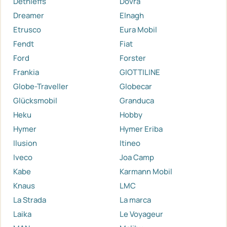
Dethleffs
Dovra
Dreamer
Elnagh
Etrusco
Eura Mobil
Fendt
Fiat
Ford
Forster
Frankia
GIOTTILINE
Globe-Traveller
Globecar
Glücksmobil
Granduca
Heku
Hobby
Hymer
Hymer Eriba
Ilusion
Itineo
Iveco
Joa Camp
Kabe
Karmann Mobil
Knaus
LMC
La Strada
La marca
Laika
Le Voyageur