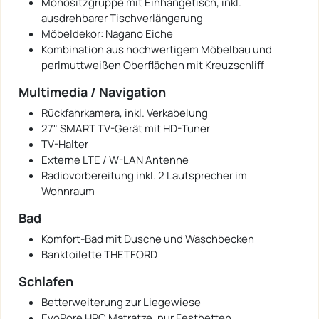
Monositzgruppe mit Einhängetisch, inkl.
ausdrehbarer Tischverlängerung
Möbeldekor: Nagano Eiche
Kombination aus hochwertigem Möbelbau und
perlmuttweißen Oberflächen mit Kreuzschliff
Multimedia / Navigation
Rückfahrkamera, inkl. Verkabelung
27" SMART TV-Gerät mit HD-Tuner
TV-Halter
Externe LTE / W-LAN Antenne
Radiovorbereitung inkl. 2 Lautsprecher im
Wohnraum
Bad
Komfort-Bad mit Dusche und Waschbecken
Banktoilette THETFORD
Schlafen
Betterweiterung zur Liegewiese
EvoPore HRC Matratze, nur Festbetten