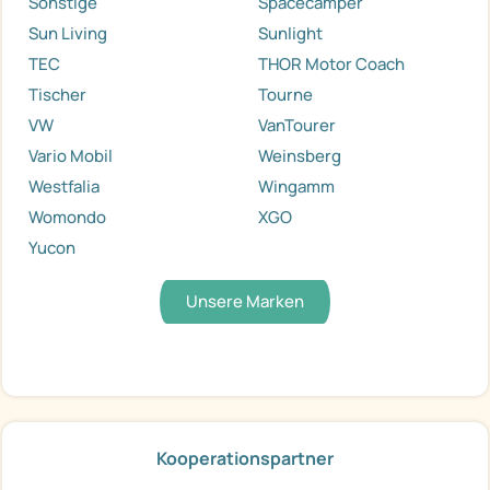
Sonstige
Spacecamper
Sun Living
Sunlight
TEC
THOR Motor Coach
Tischer
Tourne
VW
VanTourer
Vario Mobil
Weinsberg
Westfalia
Wingamm
Womondo
XGO
Yucon
Unsere Marken
Kooperationspartner