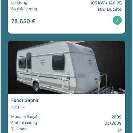
Leistung
103 KW / 140 PS
Basisfahrzeug
FIAT Ducato
78.650 €
Fendt Saphir
470 TF
Modell-/Baujahr
2009
Erstzulassung
03/2009
TÜV neu
ja