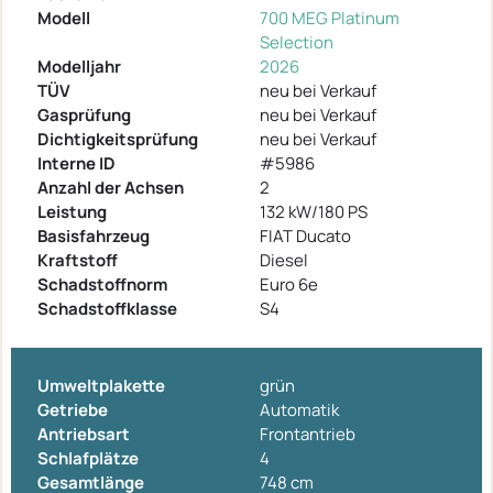
Modell
700 MEG Platinum
Selection
Modelljahr
2026
TÜV
neu bei Verkauf
Gasprüfung
neu bei Verkauf
Dichtigkeitsprüfung
neu bei Verkauf
Interne ID
#5986
Anzahl der Achsen
2
Leistung
132 kW/180 PS
Basisfahrzeug
FIAT Ducato
Kraftstoff
Diesel
Schadstoffnorm
Euro 6e
Schadstoffklasse
S4
Umweltplakette
grün
Getriebe
Automatik
Antriebsart
Frontantrieb
Schlafplätze
4
Gesamtlänge
748 cm