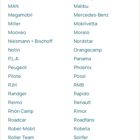
MAN
Malibu
Megamobil
Mercedes-Benz
Miller
Mobilvetta
Mooveo
Morelo
Niesmann + Bischoff
Nordstar
Notin
Orangecamp
P.L.A.
Panama
Peugeot
Phoenix
Pilote
Pössl
RJH
RMB
Randger
Rapido
Reimo
Renault
Rhön Camp
Rimor
Roadcar
Roadfans
Robel-Mobil
Robeta
Roller Team
Solifer