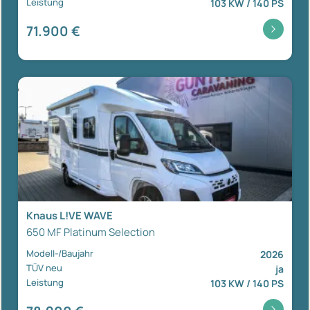
Leistung
103 KW / 140 PS
71.900 €
Knaus L!VE WAVE
650 MF Platinum Selection
Modell-/Baujahr
2026
TÜV neu
ja
Leistung
103 KW / 140 PS