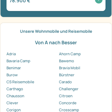
78.900 €
Unsere Wohnmobile und Reisemobile
Von A nach Besser
Adria
Ahorn Camp
Bavaria Camp
Bawemo
Benimar
Bravia Mobil
Burow
Bürstner
CS Reisemobile
Carado
Carthago
Challenger
Chausson
Citroen
Clever
Concorde
Corigon
Crosscamp