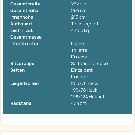
Gesamtbreite
232 cm
Gesamthöhe
294 cm
Innenhöhe
215 cm
Aufbauart
Teilintegriert
techn. zul.
4.400 kg
Gesamtmasse
Infrastruktur
Küche
Toilette
Dusche
Sitzgruppe
Seitensitzgruppe
Betten
Einzelbett
Hubbett
Liegeflächen
205x78 Heck
199x78 Heck
198x124 Hubbett
Radstand
403 cm