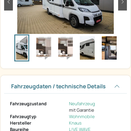
zurück
weit
Fahrzeugdaten / technische Details
Fahrzeugzustand
Neufahrzeug
mit Garantie
Fahrzeugtyp
Wohnmobile
Hersteller
Knaus
Baureihe
L!VE WAVE