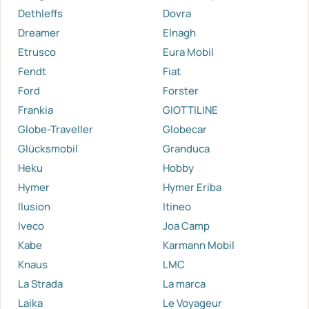
Dethleffs
Dovra
Dreamer
Elnagh
Etrusco
Eura Mobil
Fendt
Fiat
Ford
Forster
Frankia
GIOTTILINE
Globe-Traveller
Globecar
Glücksmobil
Granduca
Heku
Hobby
Hymer
Hymer Eriba
Ilusion
Itineo
Iveco
Joa Camp
Kabe
Karmann Mobil
Knaus
LMC
La Strada
La marca
Laika
Le Voyageur