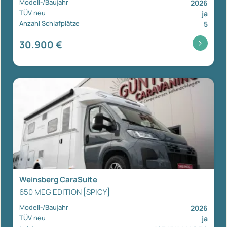
Modell-/Baujahr
2026
TÜV neu
ja
Anzahl Schlafplätze
5
30.900 €
Weinsberg CaraSuite
650 MEG EDITION [SPICY]
Modell-/Baujahr
2026
TÜV neu
ja