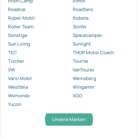
Rhön Camp
Rimor
Roadcar
Roadfans
Robel-Mobil
Robeta
Roller Team
Solifer
Sonstige
Spacecamper
Sun Living
Sunlight
TEC
THOR Motor Coach
Tischer
Tourne
VW
VanTourer
Vario Mobil
Weinsberg
Westfalia
Wingamm
Womondo
XGO
Yucon
Unsere Marken