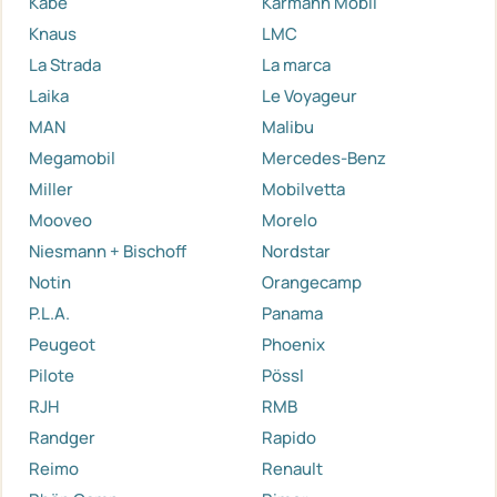
Kabe
Karmann Mobil
Knaus
LMC
La Strada
La marca
Laika
Le Voyageur
MAN
Malibu
Megamobil
Mercedes-Benz
Miller
Mobilvetta
Mooveo
Morelo
Niesmann + Bischoff
Nordstar
Notin
Orangecamp
P.L.A.
Panama
Peugeot
Phoenix
Pilote
Pössl
RJH
RMB
Randger
Rapido
Reimo
Renault