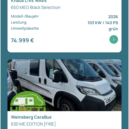
Knaus L!VE WAVE
650 MEG Black Selection
Modell-/Baujahr
2026
Leistung
103 KW / 140 PS
Umweltplakette
grün
74.999 €
Weinsberg CaraBus
630 ME EDITION [FIRE]