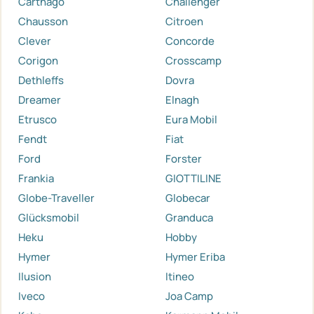
Carthago
Challenger
Chausson
Citroen
Clever
Concorde
Corigon
Crosscamp
Dethleffs
Dovra
Dreamer
Elnagh
Etrusco
Eura Mobil
Fendt
Fiat
Ford
Forster
Frankia
GIOTTILINE
Globe-Traveller
Globecar
Glücksmobil
Granduca
Heku
Hobby
Hymer
Hymer Eriba
Ilusion
Itineo
Iveco
Joa Camp