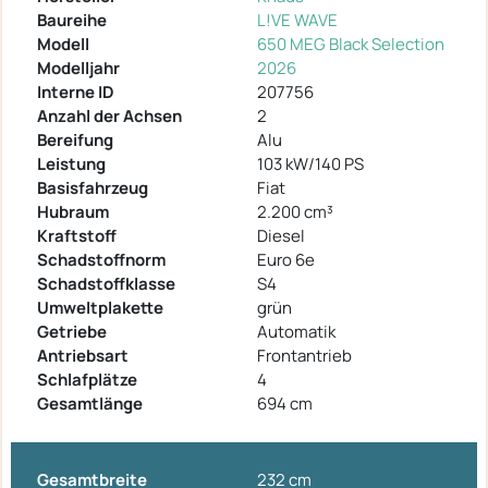
Baureihe
L!VE WAVE
Modell
650 MEG Black Selection
Modelljahr
2026
Interne ID
207756
Anzahl der Achsen
2
Bereifung
Alu
Leistung
103 kW/140 PS
Basisfahrzeug
Fiat
Hubraum
2.200 cm³
Kraftstoff
Diesel
Schadstoffnorm
Euro 6e
Schadstoffklasse
S4
Umweltplakette
grün
Getriebe
Automatik
Antriebsart
Frontantrieb
Schlafplätze
4
Gesamtlänge
694 cm
Gesamtbreite
232 cm