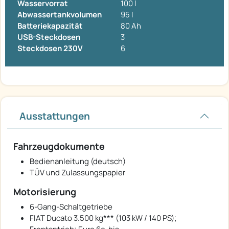
Wasservorrat
100 l
Abwassertankvolumen
95 l
Batteriekapazität
80 Ah
USB-Steckdosen
3
Steckdosen 230V
6
Ausstattungen
Fahrzeugdokumente
Bedienanleitung (deutsch)
TÜV und Zulassungspapier
Motorisierung
6-Gang-Schaltgetriebe
FIAT Ducato 3.500 kg*** (103 kW / 140 PS);