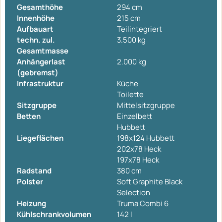
Gesamthöhe
294 cm
Innenhöhe
215 cm
Aufbauart
Teilintegriert
techn. zul.
3.500 kg
Gesamtmasse
Anhängerlast
2.000 kg
(gebremst)
Infrastruktur
Küche
Toilette
Sitzgruppe
Mittelsitzgruppe
Betten
Einzelbett
Hubbett
Liegeflächen
198x124 Hubbett
202x78 Heck
197x78 Heck
Radstand
380 cm
Polster
Soft Graphite Black
Selection
Heizung
Truma Combi 6
Kühlschrankvolumen
142 l