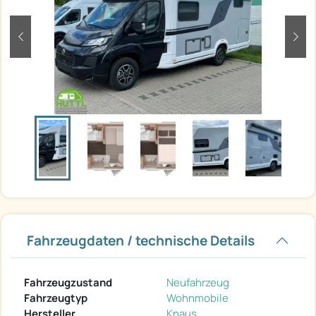
zurück
weit
Fahrzeugdaten / technische Details
Fahrzeugzustand
Neufahrzeug
Fahrzeugtyp
Wohnmobile
Hersteller
Knaus