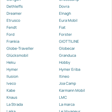
Dethleffs
Dovra
Dreamer
Elnagh
Etrusco
Eura Mobil
Fendt
Fiat
Ford
Forster
Frankia
GIOTTILINE
Globe-Traveller
Globecar
Glücksmobil
Granduca
Heku
Hobby
Hymer
Hymer Eriba
Ilusion
Itineo
Iveco
Joa Camp
Kabe
Karmann Mobil
Knaus
LMC
La Strada
La marca
Laika
Le Voyageur