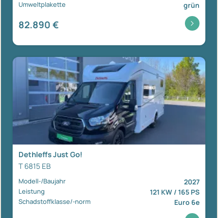
Umweltplakette
grün
82.890 €
Dethleffs Just Go!
T 6815 EB
Modell-/Baujahr
2027
Leistung
121 KW / 165 PS
Schadstoffklasse/-norm
Euro 6e