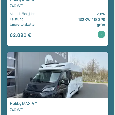
740 WE
Modell-/Baujahr
2026
Leistung
132 KW / 180 PS
Umweltplakette
grün
82.890 €
Hobby MAXIA T
740 WE