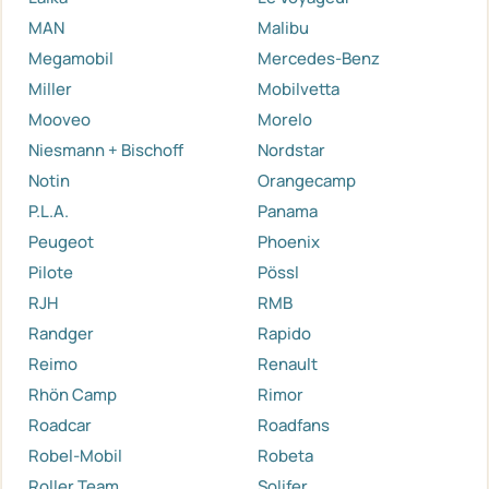
MAN
Malibu
Megamobil
Mercedes-Benz
Miller
Mobilvetta
Mooveo
Morelo
Niesmann + Bischoff
Nordstar
Notin
Orangecamp
P.L.A.
Panama
Peugeot
Phoenix
Pilote
Pössl
RJH
RMB
Randger
Rapido
Reimo
Renault
Rhön Camp
Rimor
Roadcar
Roadfans
Robel-Mobil
Robeta
Roller Team
Solifer