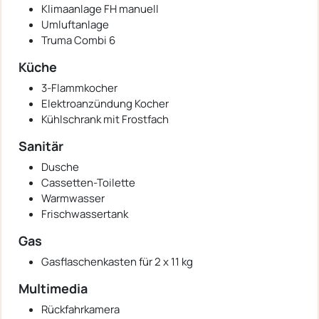
Klimaanlage FH manuell
Umluftanlage
Truma Combi 6
Küche
3-Flammkocher
Elektroanzündung Kocher
Kühlschrank mit Frostfach
Sanitär
Dusche
Cassetten-Toilette
Warmwasser
Frischwassertank
Gas
Gasflaschenkasten für 2 x 11 kg
Multimedia
Rückfahrkamera