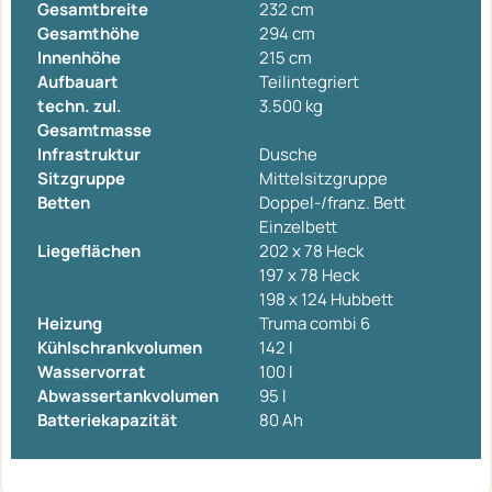
Gesamtbreite
232 cm
Gesamthöhe
294 cm
Innenhöhe
215 cm
Aufbauart
Teilintegriert
techn. zul.
3.500 kg
Gesamtmasse
Infrastruktur
Dusche
Sitzgruppe
Mittelsitzgruppe
Betten
Doppel-/franz. Bett
Einzelbett
Liegeflächen
202 x 78 Heck
197 x 78 Heck
198 x 124 Hubbett
Heizung
Truma combi 6
Kühlschrankvolumen
142 l
Wasservorrat
100 l
Abwassertankvolumen
95 l
Batteriekapazität
80 Ah