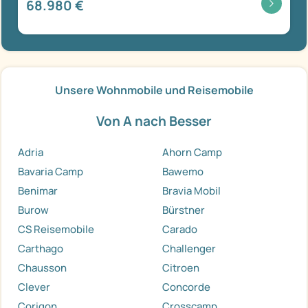
68.980 €
Unsere Wohnmobile und Reisemobile
Von A nach Besser
Adria
Ahorn Camp
Bavaria Camp
Bawemo
Benimar
Bravia Mobil
Burow
Bürstner
CS Reisemobile
Carado
Carthago
Challenger
Chausson
Citroen
Clever
Concorde
Corigon
Crosscamp