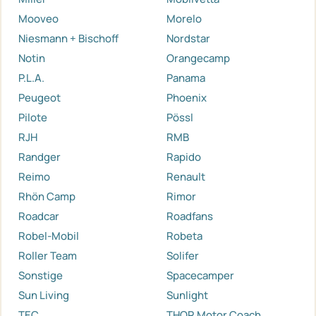
Mooveo
Morelo
Niesmann + Bischoff
Nordstar
Notin
Orangecamp
P.L.A.
Panama
Peugeot
Phoenix
Pilote
Pössl
RJH
RMB
Randger
Rapido
Reimo
Renault
Rhön Camp
Rimor
Roadcar
Roadfans
Robel-Mobil
Robeta
Roller Team
Solifer
Sonstige
Spacecamper
Sun Living
Sunlight
TEC
THOR Motor Coach