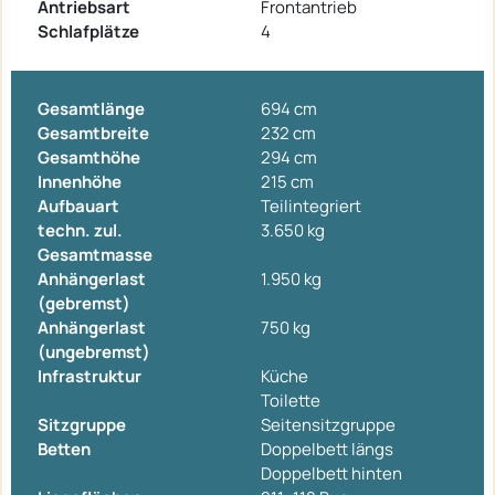
Antriebsart
Frontantrieb
Schlafplätze
4
Gesamtlänge
694 cm
Gesamtbreite
232 cm
Gesamthöhe
294 cm
Innenhöhe
215 cm
Aufbauart
Teilintegriert
techn. zul.
3.650 kg
Gesamtmasse
Anhängerlast
1.950 kg
(gebremst)
Anhängerlast
750 kg
(ungebremst)
Infrastruktur
Küche
Toilette
Sitzgruppe
Seitensitzgruppe
Betten
Doppelbett längs
Doppelbett hinten