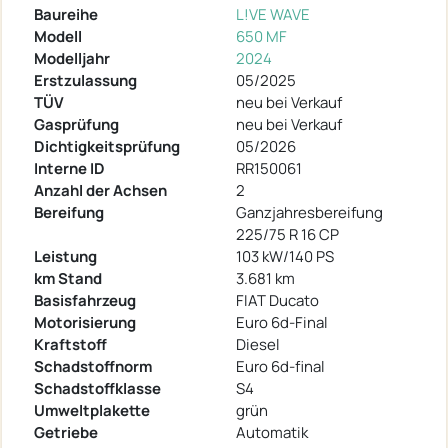
Baureihe
L!VE WAVE
Modell
650 MF
Modelljahr
2024
Erstzulassung
05/2025
TÜV
neu bei Verkauf
Gasprüfung
neu bei Verkauf
Dichtigkeitsprüfung
05/2026
Interne ID
RR150061
Anzahl der Achsen
2
Bereifung
Ganzjahresbereifung
225/75 R 16 CP
Leistung
103 kW/140 PS
km Stand
3.681 km
Basisfahrzeug
FIAT Ducato
Motorisierung
Euro 6d-Final
Kraftstoff
Diesel
Schadstoffnorm
Euro 6d-final
Schadstoffklasse
S4
Umweltplakette
grün
Getriebe
Automatik