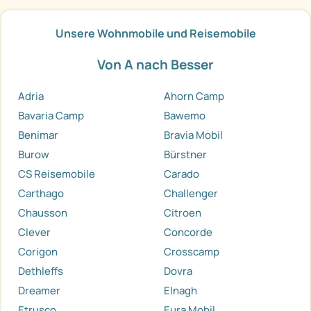
Unsere Wohnmobile und Reisemobile
Von A nach Besser
Adria
Ahorn Camp
Bavaria Camp
Bawemo
Benimar
Bravia Mobil
Burow
Bürstner
CS Reisemobile
Carado
Carthago
Challenger
Chausson
Citroen
Clever
Concorde
Corigon
Crosscamp
Dethleffs
Dovra
Dreamer
Elnagh
Etrusco
Eura Mobil