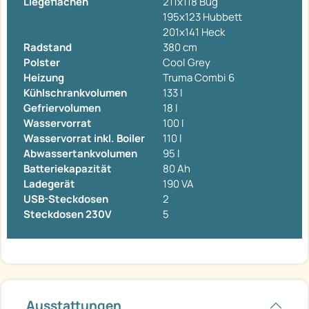
Liegeflächen
211x118 Bug
195x123 Hubbett
201x141 Heck
Radstand
380 cm
Polster
Cool Grey
Heizung
Truma Combi 6
Kühlschrankvolumen
133 l
Gefriervolumen
18 l
Wasservorrat
100 l
Wasservorrat inkl. Boiler
110 l
Abwassertankvolumen
95 l
Batteriekapazität
80 Ah
Ladegerät
190 VA
USB-Steckdosen
2
Steckdosen 230V
5
Ausstattungen