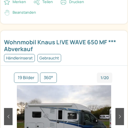
Merken
Teilen
Drucken
Beanstanden
Wohnmobil Knaus L!VE WAVE 650 MF ***
Abverkauf
Händlerinserat
Gebraucht
19 Bilder
360°
1/20
zurück
weit