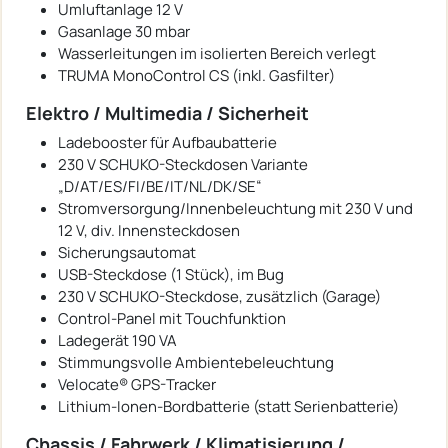
Umluftanlage 12 V
Gasanlage 30 mbar
Wasserleitungen im isolierten Bereich verlegt
TRUMA MonoControl CS (inkl. Gasfilter)
Elektro / Multimedia / Sicherheit
Ladebooster für Aufbaubatterie
230 V SCHUKO-Steckdosen Variante
„D/AT/ES/FI/BE/IT/NL/DK/SE“
Stromversorgung/Innenbeleuchtung mit 230 V und
12 V, div. Innensteckdosen
Sicherungsautomat
USB-Steckdose (1 Stück), im Bug
230 V SCHUKO-Steckdose, zusätzlich (Garage)
Control-Panel mit Touchfunktion
Ladegerät 190 VA
Stimmungsvolle Ambientebeleuchtung
Velocate® GPS-Tracker
Lithium-Ionen-Bordbatterie (statt Serienbatterie)
Chassis / Fahrwerk / Klimatisierung /