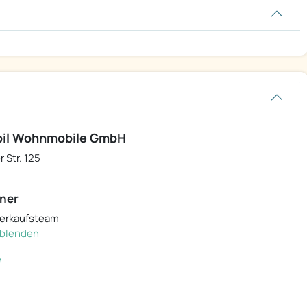
bil Wohnmobile GmbH
 Str. 125
ner
Verkaufsteam
inblenden
e