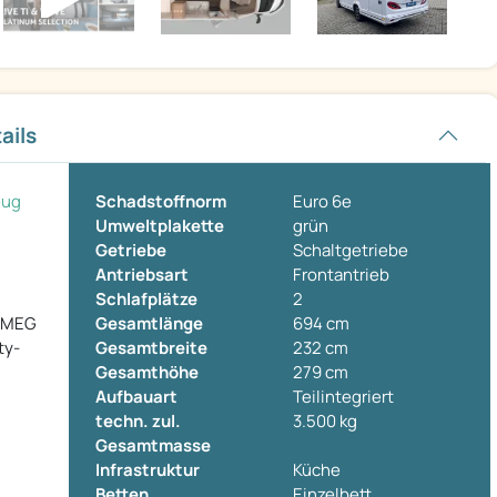
ails
eug
Schadstoffnorm
Euro 6e
Umweltplakette
grün
Getriebe
Schaltgetriebe
Antriebsart
Frontantrieb
Schlafplätze
2
0 MEG
Gesamtlänge
694 cm
ty-
Gesamtbreite
232 cm
Gesamthöhe
279 cm
Aufbauart
Teilintegriert
techn. zul.
3.500 kg
Gesamtmasse
Infrastruktur
Küche
Betten
Einzelbett