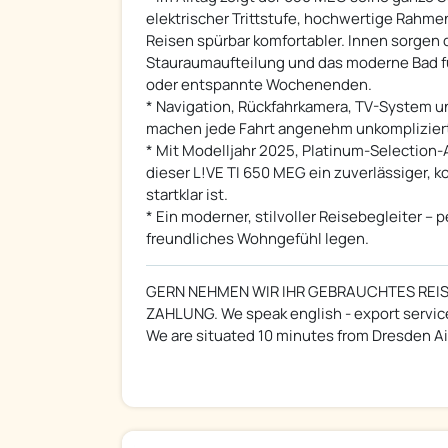
elektrischer Trittstufe, hochwertige Rahm
Reisen spürbar komfortabler. Innen sorgen d
Stauraumaufteilung und das moderne Bad für
oder entspannte Wochenenden.
* Navigation, Rückfahrkamera, TV-System u
machen jede Fahrt angenehm unkomplizier
* Mit Modelljahr 2025, Platinum-Selection
dieser L!VE TI 650 MEG ein zuverlässiger, ko
startklar ist.
* Ein moderner, stilvoller Reisebegleiter – pe
freundliches Wohngefühl legen.
GERN NEHMEN WIR IHR GEBRAUCHTES REIS
ZAHLUNG. We speak english - export servic
We are situated 10 minutes from Dresden Air