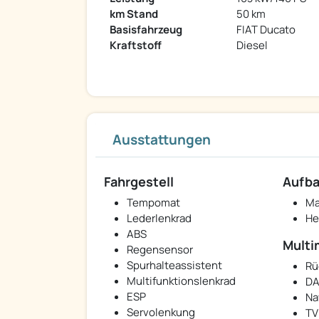
km Stand
50 km
Basisfahrzeug
FIAT Ducato
Kraftstoff
Diesel
Ausstattungen
Fahrgestell
Aufb
Tempomat
Ma
Lederlenkrad
He
ABS
Multi
Regensensor
Spurhalteassistent
Rü
Multifunktionslenkrad
DA
ESP
Na
Servolenkung
TV