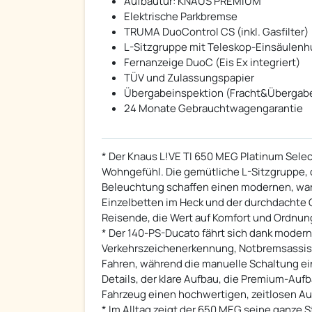
Aufbautür: KNAUS PREMIUM
Elektrische Parkbremse
TRUMA DuoControl CS (inkl. Gasfilter)
L-Sitzgruppe mit Teleskop-Einsäulenh
Fernanzeige DuoC (Eis Ex integriert)
TÜV und Zulassungspapier
Übergabeinspektion (Fracht&Übergab
24 Monate Gebrauchtwagengarantie
* Der Knaus L!VE TI 650 MEG Platinum Selec
Wohngefühl. Die gemütliche L-Sitzgruppe, 
Beleuchtung schaffen einen modernen, wa
Einzelbetten im Heck und der durchdachte G
Reisende, die Wert auf Komfort und Ordnun
* Der 140-PS-Ducato fährt sich dank modern
Verkehrszeichenerkennung, Notbremsassist
Fahren, während die manuelle Schaltung ein 
Details, der klare Aufbau, die Premium-Au
Fahrzeug einen hochwertigen, zeitlosen Auft
* Im Alltag zeigt der 650 MEG seine ganze S