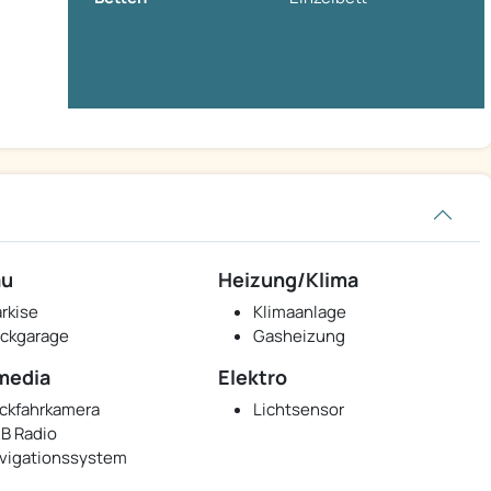
au
Heizung/Klima
rkise
Klimaanlage
ckgarage
Gasheizung
media
Elektro
ckfahrkamera
Lichtsensor
B Radio
vigationssystem