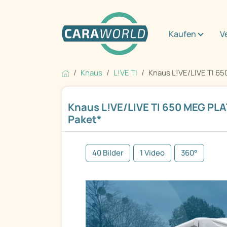
Kaufen
V
Knaus
L!VE TI
Knaus L!VE/LIVE TI 65
Knaus L!VE/LIVE TI 650 MEG PL
Paket*
40 Bilder
1 Video
360°