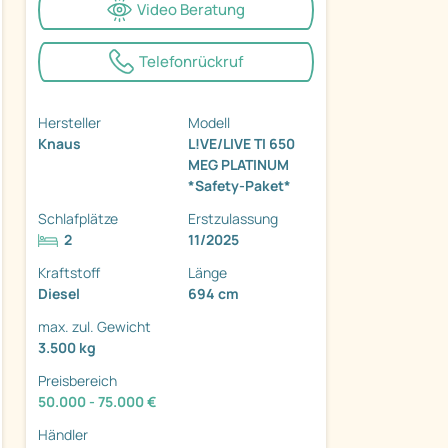
Video Beratung
Telefonrückruf
Hersteller
Modell
Knaus
L!VE/LIVE TI 650
ter
MEG PLATINUM
*Safety-Paket*
Schlafplätze
Erstzulassung
2
11/2025
Kraftstoff
Länge
Diesel
694 cm
max. zul. Gewicht
3.500 kg
Preisbereich
50.000 - 75.000 €
Händler