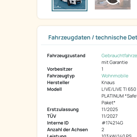
Fahrzeugdaten / technische Det
Fahrzeugzustand
Gebrauchtfahrz
mit Garantie
Vorbesitzer
1
Fahrzeugtyp
Wohnmobile
Hersteller
Knaus
Modell
L!VE/LIVE TI 65
PLATINUM *Safe
Paket*
Erstzulassung
11/2025
TÜV
11/2027
Interne ID
#174214G
Anzahl der Achsen
2
Leistung
103 kW/140 PS