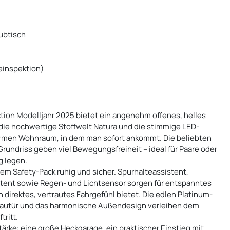
ubtisch
einspektion)
tion Modelljahr 2025 bietet ein angenehm offenes, helles
die hochwertige Stoffwelt Natura und die stimmige LED-
rmen Wohnraum, in dem man sofort ankommt. Die beliebten
rundriss geben viel Bewegungsfreiheit – ideal für Paare oder
g legen.
em Safety-Pack ruhig und sicher. Spurhalteassistent,
ent sowie Regen- und Lichtsensor sorgen für entspanntes
direktes, vertrautes Fahrgefühl bietet. Die edlen Platinum-
fbautür und das harmonische Außendesign verleihen dem
ritt.
tärke: eine große Heckgarage, ein praktischer Einstieg mit