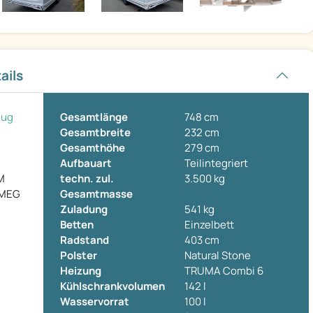
ails
eug
Gesamtlänge
748 cm
Gesamtbreite
232 cm
Gesamthöhe
279 cm
Aufbauart
Teilintegriert
M
techn. zul.
3.500 kg
 MEG
Gesamtmasse
Zuladung
541 kg
Betten
Einzelbett
Radstand
403 cm
Polster
Natural Stone
Heizung
TRUMA Combi 6
Kühlschrankvolumen
142 l
Wasservorrat
100 l