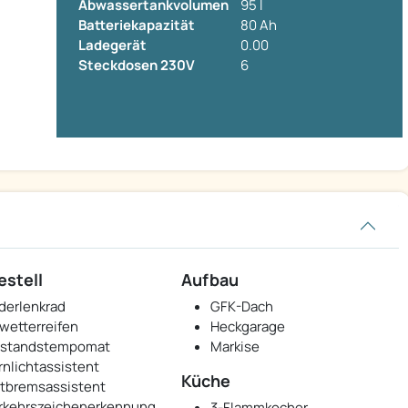
Abwassertankvolumen
95 l
Batteriekapazität
80 Ah
Ladegerät
0.00
Steckdosen 230V
6
estell
Aufbau
derlenkrad
GFK-Dach
lwetterreifen
Heckgarage
standstempomat
Markise
rnlichtassistent
Küche
tbremsassistent
rkehrszeichenerkennung
3-Flammkocher