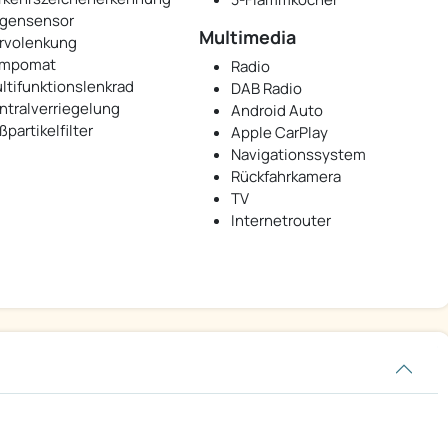
gensensor
Multimedia
rvolenkung
mpomat
Radio
ltifunktionslenkrad
DAB Radio
ntralverriegelung
Android Auto
ßpartikelfilter
Apple CarPlay
Navigationssystem
Rückfahrkamera
TV
Internetrouter