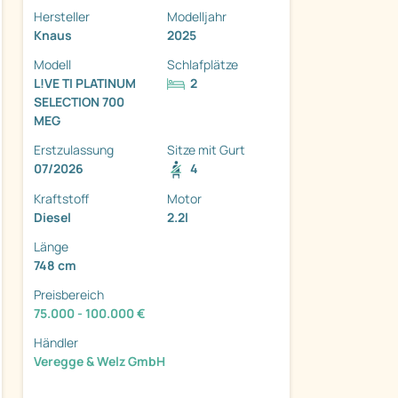
Hersteller
Modelljahr
Knaus
2025
Modell
Schlafplätze
L!VE TI PLATINUM
2
SELECTION 700
ter
MEG
Erstzulassung
Sitze mit Gurt
07/2026
4
Kraftstoff
Motor
Diesel
2.2l
Länge
748 cm
Preisbereich
75.000 - 100.000 €
Händler
Veregge & Welz GmbH