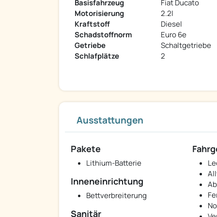
Basisfahrzeug
Fiat Ducato
Motorisierung
2.2l
Kraftstoff
Diesel
Schadstoffnorm
Euro 6e
Getriebe
Schaltgetriebe
Schlafplätze
2
Ausstattungen
Pakete
Fahrg
Lithium-Batterie
Le
Al
Inneneinrichtung
Ab
Fe
Bettverbreiterung
No
Sanitär
Ve