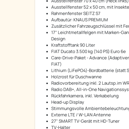
Ausstellfenster 70 x 40 cm (Heck links)
Ausstellfenster 52 x 50 cm, mit Insek
Rahmenfenster SEITZ S7
Aufbautür: KNAUS PREMIUM
Zusätzlicher Fahrzeugschlüssel mit F
17" Leichtmetallfelgen mit Marken-Gan
Design
Kraftstofftank 90 Liter
FIAT Ducato 3.500 kg (140 PS) Euro 6e
Care-Drive-Paket - Advance (Adaptiver
FIAT)
Lithium (LiFePO4)-Bordbatterie (statt 
Holzrost für Duschwanne
Radiovorbereitung inkl. 2 Lautsp.im W
Radio DAB+, All-in-One Navigationssy
Rückfahrkamera, inkl. Verkabelung
Head-up Display
Stimmungsvolle Ambientebeleuchtun
Externe LTE / W-LAN Antenne
27" SMART TV-Gerät mit HD-Tuner
TV-Halter