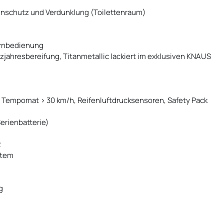
tenschutz und Verdunklung (Toilettenraum)
ernbedienung
zjahresbereifung, Titanmetallic lackiert im exklusiven KNAUS
 Tempomat > 30 km/h, Reifenluftdrucksensoren, Safety Pack
Serienbatterie)
R
stem
g