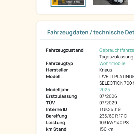
Fahrzeugdaten / technische Det
Fahrzeugzustand
Gebrauchtfahrz
Tageszulassung
Fahrzeugtyp
Wohnmobile
Hersteller
Knaus
Modell
L!VE TI PLATINU
SELECTION 700
Modelljahr
2025
Erstzulassung
07/2026
TÜV
07/2029
Interne ID
TGK25019
Bereifung
235/60 R 17 C
Leistung
103 kW/140 PS
km Stand
150 km