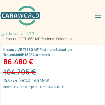
Knaus
L!VE TI
Knaus L!VE TI 650 MF Platinum Selection ...
Knaus L!VE TI 650 MF Platinum Selection
TraumMobil*180*Automatik
86.480 €
104.705 €
72.672 € (netto), 19% MwSt.
ehem. unv. Preisempf. d. Herst. 104.705,- €