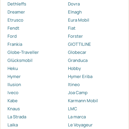
Dethleffs
Dovra
Dreamer
Elnagh
Etrusco
Eura Mobil
Fendt
Fiat
Ford
Forster
Frankia
GIOTTILINE
Globe-Traveller
Globecar
Glücksmobil
Granduca
Heku
Hobby
Hymer
Hymer Eriba
Ilusion
Itineo
Iveco
Joa Camp
Kabe
Karmann Mobil
Knaus
LMC
La Strada
La marca
Laika
Le Voyageur