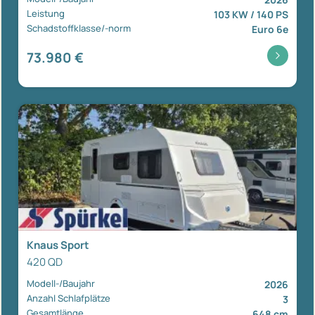
Leistung
103 KW / 140 PS
Schadstoffklasse/-norm
Euro 6e
73.980 €
Knaus Sport
420 QD
Modell-/Baujahr
2026
Anzahl Schlafplätze
3
Gesamtlänge
648 cm