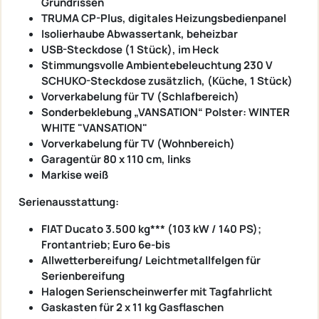
Grundrissen
TRUMA CP-Plus, digitales Heizungsbedienpanel
Isolierhaube Abwassertank, beheizbar
USB-Steckdose (1 Stück), im Heck
Stimmungsvolle Ambientebeleuchtung 230 V
SCHUKO-Steckdose zusätzlich, (Küche, 1 Stück)
Vorverkabelung für TV (Schlafbereich)
Sonderbeklebung „VANSATION“ Polster: WINTER
WHITE "VANSATION"
Vorverkabelung für TV (Wohnbereich)
Garagentür 80 x 110 cm, links
Markise weiß
Serienausstattung:
FIAT Ducato 3.500 kg*** (103 kW / 140 PS);
Frontantrieb; Euro 6e-bis
Allwetterbereifung/ Leichtmetallfelgen für
Serienbereifung
Halogen Serienscheinwerfer mit Tagfahrlicht
Gaskasten für 2 x 11 kg Gasflaschen