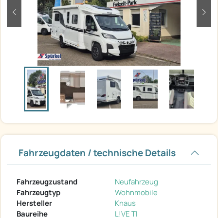
zurück
weit
Fahrzeugdaten / technische Details
Fahrzeugzustand
Neufahrzeug
Fahrzeugtyp
Wohnmobile
Hersteller
Knaus
Baureihe
L!VE TI