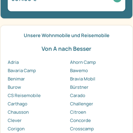
Unsere Wohnmobile und Reisemobile
Von A nach Besser
Adria
Ahorn Camp
Bavaria Camp
Bawemo
Benimar
Bravia Mobil
Burow
Bürstner
CS Reisemobile
Carado
Carthago
Challenger
Chausson
Citroen
Clever
Concorde
Corigon
Crosscamp