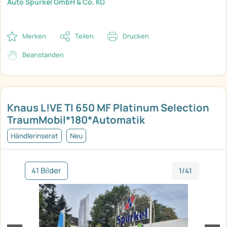
Auto Spürkel GmbH & Co. KG
Merken
Teilen
Drucken
Beanstanden
Knaus L!VE TI 650 MF Platinum Selection
TraumMobil*180*Automatik
Händlerinserat
Neu
41 Bilder
1/41