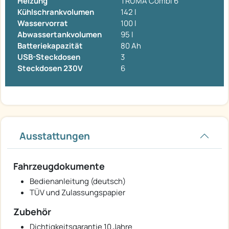
Heizung
TRUMA Combi 6
Kühlschrankvolumen
142 l
Wasservorrat
100 l
Abwassertankvolumen
95 l
Batteriekapazität
80 Ah
USB-Steckdosen
3
Steckdosen 230V
6
Ausstattungen
Fahrzeugdokumente
Bedienanleitung (deutsch)
TÜV und Zulassungspapier
Zubehör
Dichtigkeitsgarantie 10 Jahre