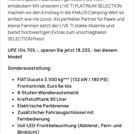
entdecken! Mit unserem L!VE TI PLATINUM SELECTION
machen wir den Einstieg in die KNAUS‐Camping‐Welt so
einfach wie nie zuvor. Als perfekter Partner für Paare und
kleine Familien setzt der L!VE TI starke Akzente und
bietet hochwertigen Extras zum unschlagbaren
SELECTION Preis!
UPE 104.705,-, sparen Sie jetzt 18.225,- bei diesem
Modell
Sonderausstattung:
FIAT Ducato 3.500 kg*** (132 kW / 180 PS);
Frontantrieb; Euro 6e-bis
8-Stufen-Wandlerautomatik
Kraftstofftank 90 Liter
Elektrische Parkbremse
Zusätzlicher Fahrzeugschlüssel mit
Fernbedienung
Voll-LED-Frontbeleuchtung (Abblend-, Fern- und
Blinklicht)