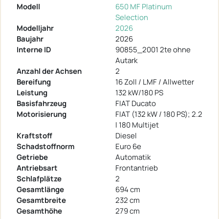
Modell
650 MF Platinum
Selection
Modelljahr
2026
Baujahr
2026
Interne ID
90855_2001 2te ohne
Autark
Anzahl der Achsen
2
Bereifung
16 Zoll / LMF / Allwetter
Leistung
132 kW/180 PS
Basisfahrzeug
FIAT Ducato
Motorisierung
FIAT (132 kW / 180 PS); 2.2
l 180 Multijet
Kraftstoff
Diesel
Schadstoffnorm
Euro 6e
Getriebe
Automatik
Antriebsart
Frontantrieb
Schlafplätze
2
Gesamtlänge
694 cm
Gesamtbreite
232 cm
Gesamthöhe
279 cm