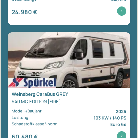
24.980 €
Weinsberg CaraBus GREY
540 MQ EDITION [FIRE]
Modell-/Baujahr
2026
Leistung
103 KW / 140 PS
Schadstoffklasse/-norm
Euro 6e
60.480 €