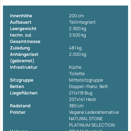
Innenhöhe
200 cm
Aufbauart
Teilintegriert
Leergewicht
2.900 kg
techn. zul.
3.500 kg
Gesamtmasse
Zuladung
481 kg
Anhängerlast
2.000 kg
(gebremst)
Infrastruktur
Küche
Toilette
Sitzgruppe
Mittelsitzgruppe
Betten
Doppel-/franz. Bett
Liegeflächen
211x118 Bug
207x141 Heck
Radstand
380 cm
Polster
Vegane Lederalternative
NATURAL STONE
PLATINUM SELECTION