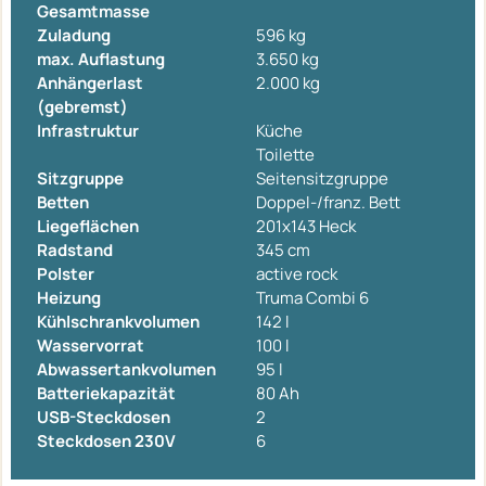
Gesamtmasse
Zuladung
596 kg
max. Auflastung
3.650 kg
Anhängerlast
2.000 kg
(gebremst)
Infrastruktur
Küche
Toilette
Sitzgruppe
Seitensitzgruppe
Betten
Doppel-/franz. Bett
Liegeflächen
201x143 Heck
Radstand
345 cm
Polster
active rock
Heizung
Truma Combi 6
Kühlschrankvolumen
142 l
Wasservorrat
100 l
Abwassertankvolumen
95 l
Batteriekapazität
80 Ah
USB-Steckdosen
2
Steckdosen 230V
6