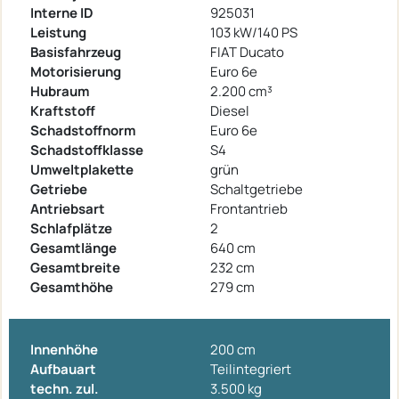
Interne ID
925031
Leistung
103 kW/140 PS
Basisfahrzeug
FIAT Ducato
Motorisierung
Euro 6e
Hubraum
2.200 cm³
Kraftstoff
Diesel
Schadstoffnorm
Euro 6e
Schadstoffklasse
S4
Umweltplakette
grün
Getriebe
Schaltgetriebe
Antriebsart
Frontantrieb
Schlafplätze
2
Gesamtlänge
640 cm
Gesamtbreite
232 cm
Gesamthöhe
279 cm
Innenhöhe
200 cm
Aufbauart
Teilintegriert
techn. zul.
3.500 kg