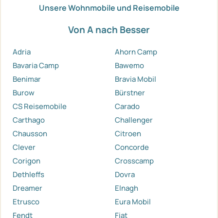
Unsere Wohnmobile und Reisemobile
Von A nach Besser
Adria
Ahorn Camp
Bavaria Camp
Bawemo
Benimar
Bravia Mobil
Burow
Bürstner
CS Reisemobile
Carado
Carthago
Challenger
Chausson
Citroen
Clever
Concorde
Corigon
Crosscamp
Dethleffs
Dovra
Dreamer
Elnagh
Etrusco
Eura Mobil
Fendt
Fiat