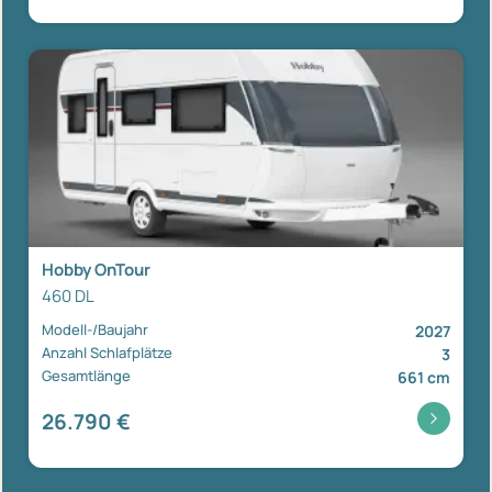
Hobby OnTour
460 DL
Modell-/Baujahr
2027
Anzahl Schlafplätze
3
Gesamtlänge
661 cm
26.790 €