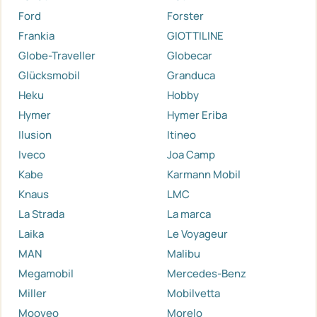
Ford
Forster
Frankia
GIOTTILINE
Globe-Traveller
Globecar
Glücksmobil
Granduca
Heku
Hobby
Hymer
Hymer Eriba
Ilusion
Itineo
Iveco
Joa Camp
Kabe
Karmann Mobil
Knaus
LMC
La Strada
La marca
Laika
Le Voyageur
MAN
Malibu
Megamobil
Mercedes-Benz
Miller
Mobilvetta
Mooveo
Morelo