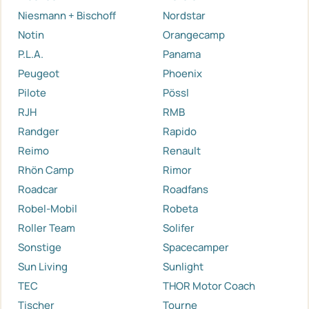
Niesmann + Bischoff
Nordstar
Notin
Orangecamp
P.L.A.
Panama
Peugeot
Phoenix
Pilote
Pössl
RJH
RMB
Randger
Rapido
Reimo
Renault
Rhön Camp
Rimor
Roadcar
Roadfans
Robel-Mobil
Robeta
Roller Team
Solifer
Sonstige
Spacecamper
Sun Living
Sunlight
TEC
THOR Motor Coach
Tischer
Tourne