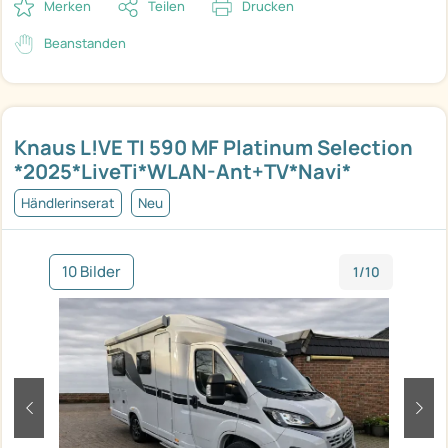
Merken
Teilen
Drucken
Beanstanden
Knaus L!VE TI 590 MF Platinum Selection
*2025*LiveTi*WLAN-Ant+TV*Navi*
Händlerinserat
Neu
10 Bilder
1/10
zurück
weit