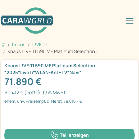
Knaus
L!VE TI
Knaus L!VE TI 590 MF Platinum Selection ...
Knaus L!VE TI 590 MF Platinum Selection
*2025*LiveTi*WLAN-Ant+TV*Navi*
71.890 €
60.412 € (netto), 19% MwSt.
ehem. unv. Preisempf. d. Herst. 79.016,- €
Tel. anzeigen