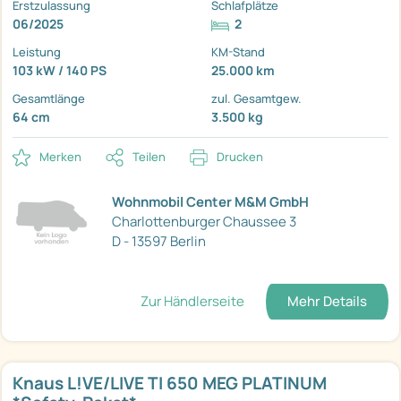
Erstzulassung
Schlafplätze
06/2025
2
Leistung
KM-Stand
103 kW / 140 PS
25.000 km
Gesamtlänge
zul. Gesamtgew.
64 cm
3.500 kg
Merken
Teilen
Drucken
Wohnmobil Center M&M GmbH
Charlottenburger Chaussee 3
D - 13597 Berlin
Zur Händlerseite
Mehr Details
Knaus L!VE/LIVE TI 650 MEG PLATINUM