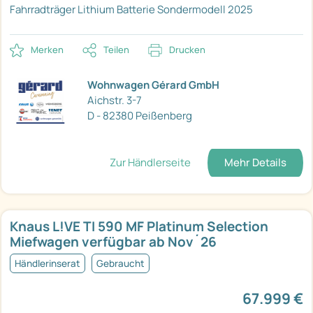
Fahrradträger
Lithium Batterie
Sondermodell 2025
Merken
Teilen
Drucken
Wohnwagen Gérard GmbH
Aichstr. 3-7
D - 82380 Peißenberg
Zur Händlerseite
Mehr Details
Knaus L!VE TI 590 MF Platinum Selection
Miefwagen verfügbar ab Nov´26
Händlerinserat
Gebraucht
67.999 €