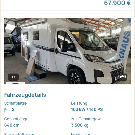
67.900 €
13
Fahrzeugdetails
Schlafplätze
Leistung
2
103 kW / 140 PS
Gesamtlänge
zul. Gesamtgew.
640 cm
3.500 kg
Schadstoffnorm
Modelljahr