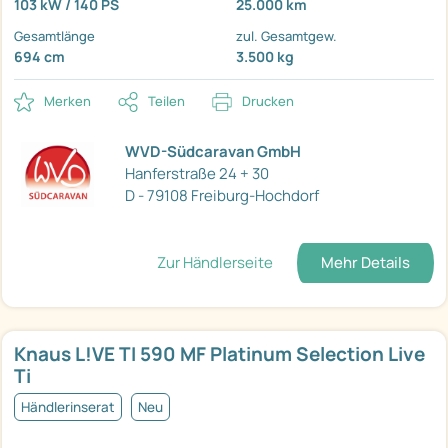
103 kW / 140 PS
25.000 km
Gesamtlänge
zul. Gesamtgew.
694 cm
3.500 kg
Merken
Teilen
Drucken
WVD-Südcaravan GmbH
Hanferstraße 24 + 30
D - 79108 Freiburg-Hochdorf
Zur Händlerseite
Mehr Details
Knaus L!VE TI 590 MF Platinum Selection Live
Ti
Händlerinserat
Neu