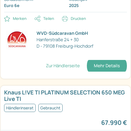
Euro 6e
2025
Merken
Teilen
Drucken
WVD-Südcaravan GmbH
Hanferstraße 24 + 30
D - 79108 Freiburg-Hochdorf
Zur Händlerseite
Mehr Details
Knaus L!VE TI PLATINUM SELECTION 650 MEG
Live TI
Händlerinserat
Gebraucht
67.990 €