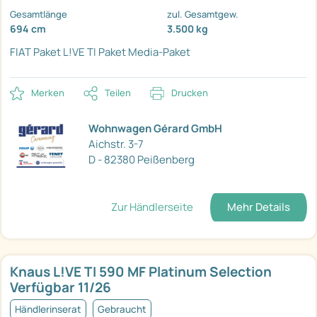
Gesamtlänge
zul. Gesamtgew.
694 cm
3.500 kg
FIAT Paket
L!VE TI Paket
Media-Paket
Merken
Teilen
Drucken
Wohnwagen Gérard GmbH
Aichstr. 3-7
D - 82380 Peißenberg
Zur Händlerseite
Mehr Details
Knaus L!VE TI 590 MF Platinum Selection
Verfügbar 11/26
Händlerinserat
Gebraucht