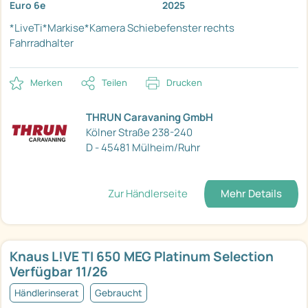
Euro 6e
2025
*LiveTi*Markise*Kamera
Schiebefenster rechts
Fahrradhalter
Merken
Teilen
Drucken
THRUN Caravaning GmbH
Kölner Straße 238-240
D - 45481 Mülheim/Ruhr
Zur Händlerseite
Mehr Details
Knaus L!VE TI 650 MEG Platinum Selection
Verfügbar 11/26
Händlerinserat
Gebraucht