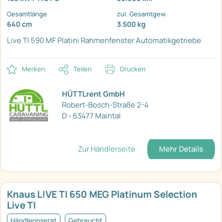
Gesamtlänge
zul. Gesamtgew.
640 cm
3.500 kg
Live TI 590 MF Platini
Rahmenfenster
Automatikgetriebe
Merken
Teilen
Drucken
HÜTTLrent GmbH
Robert-Bosch-Straße 2-4
D - 63477 Maintal
Zur Händlerseite
Mehr Details
Knaus L!VE TI 650 MEG Platinum Selection
Live TI
Händlerinserat
Gebraucht