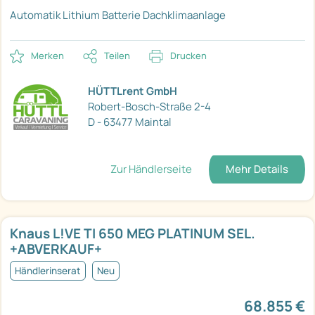
Automatik
Lithium Batterie
Dachklimaanlage
Merken
Teilen
Drucken
HÜTTLrent GmbH
Robert-Bosch-Straße 2-4
D - 63477 Maintal
Zur Händlerseite
Mehr Details
Knaus L!VE TI 650 MEG PLATINUM SEL.
+ABVERKAUF+
Händlerinserat
Neu
68.855 €