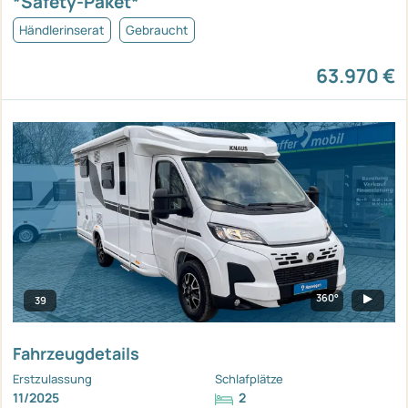
*Safety-Paket*
Händlerinserat
Gebraucht
63.970 €
360°
39
Fahrzeugdetails
Erstzulassung
Schlafplätze
11/2025
2