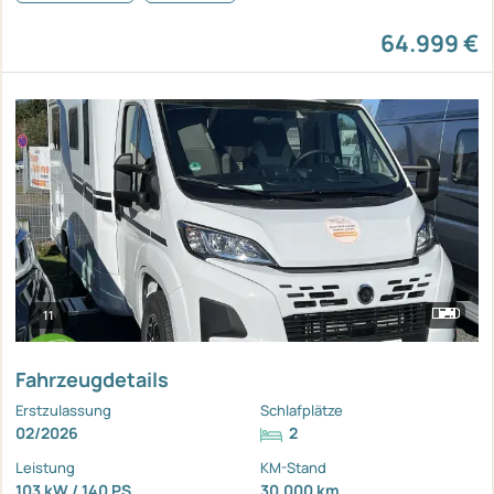
64.999 €
11
Fahrzeugdetails
Erstzulassung
Schlafplätze
02/2026
2
Leistung
KM-Stand
103 kW / 140 PS
30.000 km