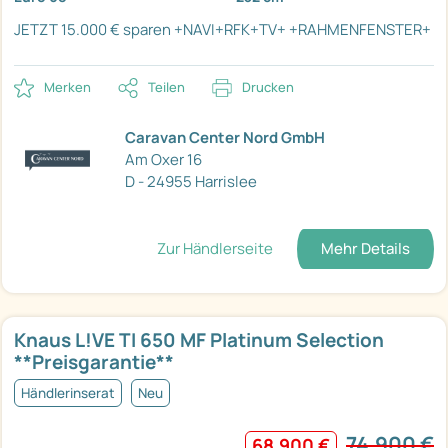
JETZT 15.000 € sparen
+NAVI+RFK+TV+
+RAHMENFENSTER+
Merken
Teilen
Drucken
Caravan Center Nord GmbH
Am Oxer 16
D - 24955 Harrislee
Zur Händlerseite
Mehr Details
Knaus L!VE TI 650 MF Platinum Selection
**Preisgarantie**
Händlerinserat
Neu
74.900 €
68.900 €