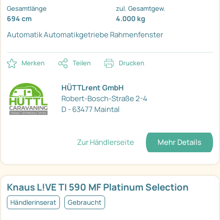
Gesamtlänge
zul. Gesamtgew.
694 cm
4.000 kg
Automatik
Automatikgetriebe
Rahmenfenster
Merken
Teilen
Drucken
HÜTTLrent GmbH
Robert-Bosch-Straße 2-4
D - 63477 Maintal
Zur Händlerseite
Mehr Details
Knaus L!VE TI 590 MF Platinum Selection
Händlerinserat
Gebraucht