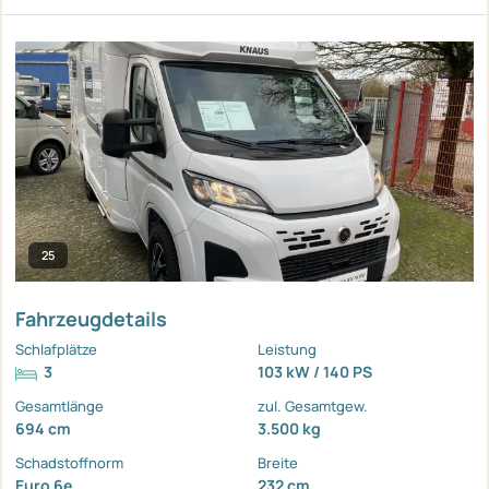
25
Fahrzeugdetails
Schlafplätze
Leistung
3
103 kW / 140 PS
Gesamtlänge
zul. Gesamtgew.
694 cm
3.500 kg
Schadstoffnorm
Breite
Euro 6e
232 cm