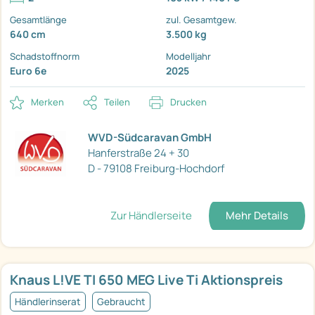
Gesamtlänge
zul. Gesamtgew.
640 cm
3.500 kg
Schadstoffnorm
Modelljahr
Euro 6e
2025
Merken
Teilen
Drucken
WVD-Südcaravan GmbH
Hanferstraße 24 + 30
D - 79108 Freiburg-Hochdorf
Zur Händlerseite
Mehr Details
Knaus L!VE TI 650 MEG Live Ti Aktionspreis
Händlerinserat
Gebraucht