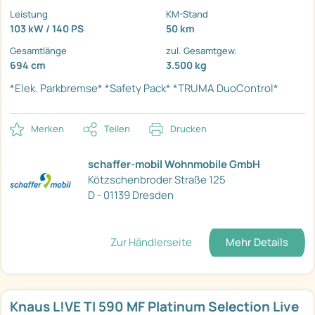
Leistung
KM-Stand
103 kW / 140 PS
50 km
Gesamtlänge
zul. Gesamtgew.
694 cm
3.500 kg
*Elek. Parkbremse*
*Safety Pack*
*TRUMA DuoControl*
Merken
Teilen
Drucken
schaffer-mobil Wohnmobile GmbH
Kötzschenbroder Straße 125
D - 01139 Dresden
Zur Händlerseite
Mehr Details
Knaus L!VE TI 590 MF Platinum Selection Live