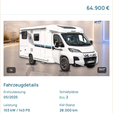
64.900 €
360°
14
Fahrzeugdetails
Erstzulassung
Schlafplätze
05/2025
2
Leistung
KM-Stand
103 kW / 140 PS
28.000 km