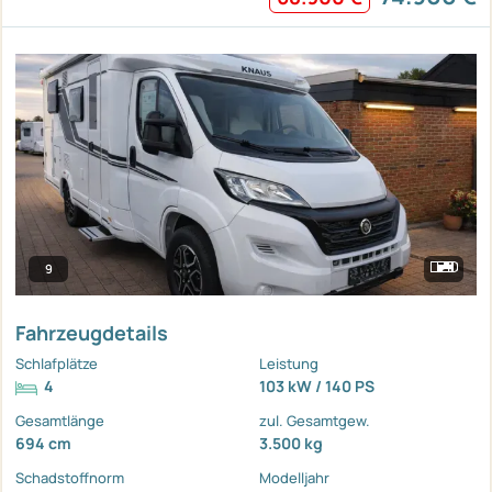
9
Fahrzeugdetails
Schlafplätze
Leistung
4
103 kW / 140 PS
Gesamtlänge
zul. Gesamtgew.
694 cm
3.500 kg
Schadstoffnorm
Modelljahr