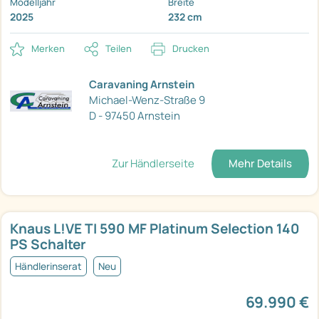
Modelljahr
Breite
2025
232 cm
Merken
Teilen
Drucken
Caravaning Arnstein
Michael-Wenz-Straße 9
D - 97450 Arnstein
Zur Händlerseite
Mehr Details
Knaus L!VE TI 590 MF Platinum Selection 140
PS Schalter
Händlerinserat
Neu
69.990 €