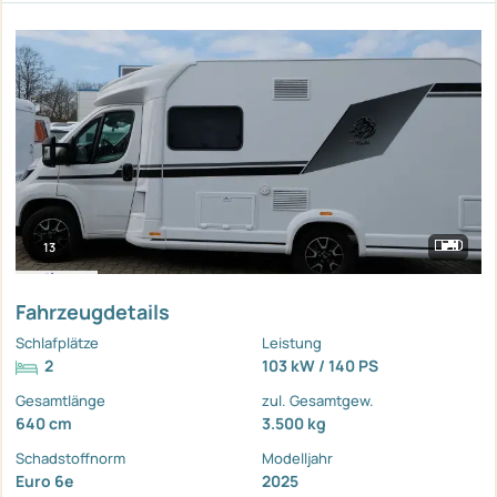
13
Fahrzeugdetails
Schlafplätze
Leistung
2
103 kW / 140 PS
Gesamtlänge
zul. Gesamtgew.
640 cm
3.500 kg
Schadstoffnorm
Modelljahr
Euro 6e
2025