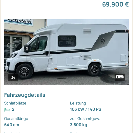
69.900 €
24
Fahrzeugdetails
Schlafplätze
Leistung
2
103 kW / 140 PS
Gesamtlänge
zul. Gesamtgew.
640 cm
3.500 kg