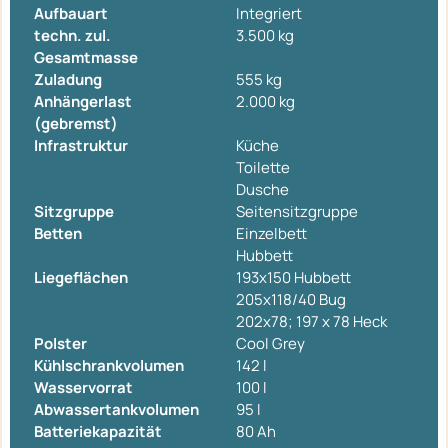
Aufbauart
Integriert
techn. zul.
3.500 kg
Gesamtmasse
Zuladung
555 kg
Anhängerlast
2.000 kg
(gebremst)
Infrastruktur
Küche
Toilette
Dusche
Sitzgruppe
Seitensitzgruppe
Betten
Einzelbett
Hubbett
Liegeflächen
193x150 Hubbett
205x118/40 Bug
202x78; 197 x 78 Heck
Polster
Cool Grey
Kühlschrankvolumen
142 l
Wasservorrat
100 l
Abwassertankvolumen
95 l
Batteriekapazität
80 Ah