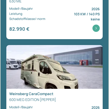
630 ME
Modell-/Baujahr
2026
Leistung
103 KW / 140 PS
Schadstoffklasse/-norm
keine
82.990 €
Weinsberg CaraCompact
600 MEG EDITION [PEPPER]
Modell-/Baujahr
2026