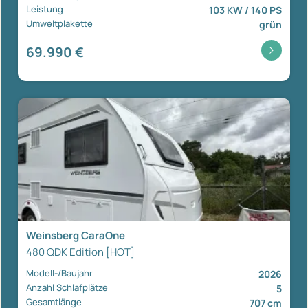
Leistung
103 KW / 140 PS
Umweltplakette
grün
69.990 €
Weinsberg CaraOne
480 QDK Edition [HOT]
Modell-/Baujahr
2026
Anzahl Schlafplätze
5
Gesamtlänge
707 cm