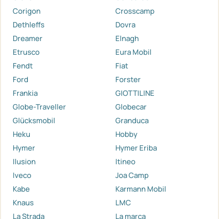
Corigon
Crosscamp
Dethleffs
Dovra
Dreamer
Elnagh
Etrusco
Eura Mobil
Fendt
Fiat
Ford
Forster
Frankia
GIOTTILINE
Globe-Traveller
Globecar
Glücksmobil
Granduca
Heku
Hobby
Hymer
Hymer Eriba
Ilusion
Itineo
Iveco
Joa Camp
Kabe
Karmann Mobil
Knaus
LMC
La Strada
La marca