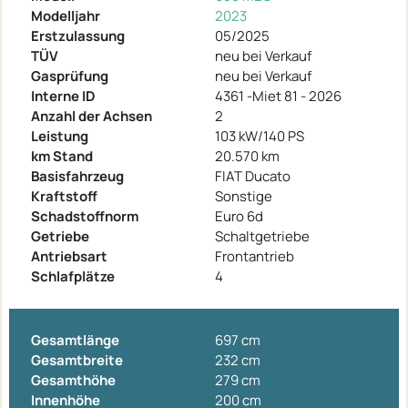
Modelljahr
2023
Erstzulassung
05/2025
TÜV
neu bei Verkauf
Gasprüfung
neu bei Verkauf
Interne ID
4361 -Miet 81 - 2026
Anzahl der Achsen
2
Leistung
103 kW/140 PS
km Stand
20.570 km
Basisfahrzeug
FIAT Ducato
Kraftstoff
Sonstige
Schadstoffnorm
Euro 6d
Getriebe
Schaltgetriebe
Antriebsart
Frontantrieb
Schlafplätze
4
Gesamtlänge
697 cm
Gesamtbreite
232 cm
Gesamthöhe
279 cm
Innenhöhe
200 cm