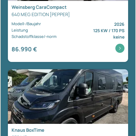
Weinsberg CaraCompact
640 MEG EDITION [PEPPER]
Modell-/Baujahr
2026
Leistung
125 KW / 170 PS
Schadstoffklasse/-norm
keine
86.990 €
Knaus BoxTime