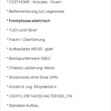
* COZY HOME - Avocado - Gruen
* Betterweiterung zur Liegewiese
* Frontplissee elektrisch
* TUEV und F.Brief
* Fracht / Überführung
* Aufbaufarbe WEISS - glatt
* Breitspurfahrwerk (58G)
* Chassis Lackierung: Weiss
* Sitzkonsole ohne Sitze (4P4)
* Anzahl d. zug. Sitzplaetze:4
* LIGHT/L 290 140/SCHALTER E6D_FIN
* Standard-Aufbau