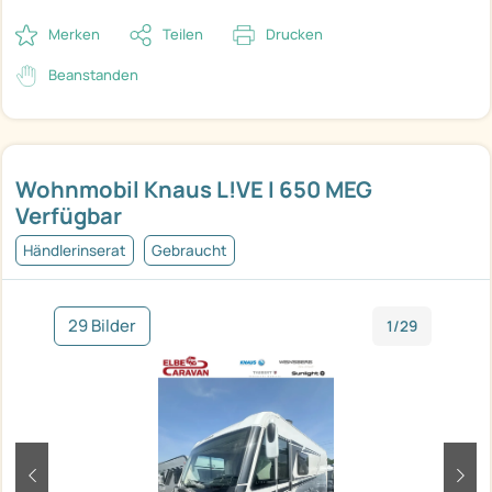
Merken
Teilen
Drucken
Beanstanden
Wohnmobil Knaus L!VE I 650 MEG
Verfügbar
Händlerinserat
Gebraucht
29 Bilder
1/29
zurück
weit