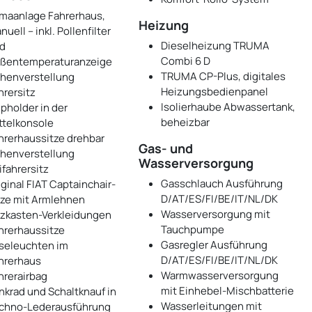
imaanlage Fahrerhaus,
Heizung
uell – inkl. Pollenfilter
Dieselheizung TRUMA
d
Combi 6 D
ßentemperaturanzeige
TRUMA CP-Plus, digitales
henverstellung
Heizungsbedienpanel
hrersitz
Isolierhaube Abwassertank,
pholder in der
beheizbar
ttelkonsole
hrerhaussitze drehbar
Gas- und
henverstellung
Wasserversorgung
ifahrersitz
Gasschlauch Ausführung
iginal FIAT Captainchair-
D/AT/ES/FI/BE/IT/NL/DK
tze mit Armlehnen
Wasserversorgung mit
tzkasten-Verkleidungen
Tauchpumpe
hrerhaussitze
Gasregler Ausführung
seleuchten im
D/AT/ES/FI/BE/IT/NL/DK
hrerhaus
Warmwasserversorgung
hrerairbag
mit Einhebel-Mischbatterie
nkrad und Schaltknauf in
Wasserleitungen mit
chno-Lederausführung