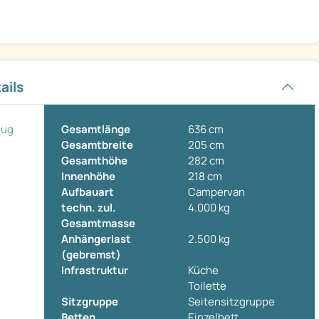
ails
eug
Gesamtlänge
636 cm
Gesamtbreite
205 cm
Gesamthöhe
282 cm
Innenhöhe
218 cm
Aufbauart
Campervan
techn. zul.
4.000 kg
Gesamtmasse
Anhängerlast
2.500 kg
(gebremst)
Infrastruktur
Küche
Toilette
Sitzgruppe
Seitensitzgruppe
Betten
Einzelbett