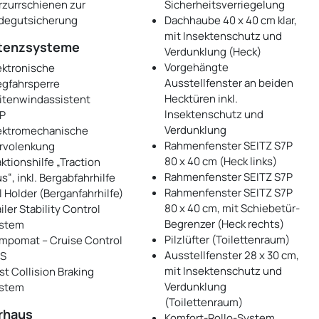
rzurrschienen zur
Sicherheitsverriegelung
degutsicherung
Dachhaube 40 x 40 cm klar,
mit Insektenschutz und
tenzsysteme
Verdunklung (Heck)
Vorgehängte
ektronische
Ausstellfenster an beiden
gfahrsperre
Hecktüren inkl.
itenwindassistent
Insektenschutz und
P
Verdunklung
ektromechanische
Rahmenfenster SEITZ S7P
rvolenkung
80 x 40 cm (Heck links)
aktionshilfe „Traction
Rahmenfenster SEITZ S7P
us“, inkl. Bergabfahrhilfe
Rahmenfenster SEITZ S7P
ll Holder (Berganfahrhilfe)
80 x 40 cm, mit Schiebetür-
iler Stability Control
Begrenzer (Heck rechts)
stem
Pilzlüfter (Toilettenraum)
mpomat – Cruise Control
Ausstellfenster 28 x 30 cm,
S
mit Insektenschutz und
st Collision Braking
Verdunklung
stem
(Toilettenraum)
rhaus
Komfort-Rollo-System