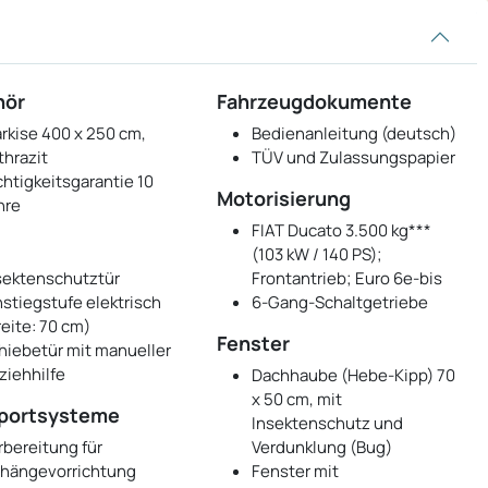
hör
Fahrzeugdokumente
rkise 400 x 250 cm,
Bedienanleitung (deutsch)
thrazit
TÜV und Zulassungspapier
chtigkeitsgarantie 10
Motorisierung
hre
FIAT Ducato 3.500 kg***
(103 kW / 140 PS);
sektenschutztür
Frontantrieb; Euro 6e-bis
nstiegstufe elektrisch
6-Gang-Schaltgetriebe
reite: 70 cm)
Fenster
hiebetür mit manueller
ziehhilfe
Dachhaube (Hebe-Kipp) 70
x 50 cm, mit
portsysteme
Insektenschutz und
rbereitung für
Verdunklung (Bug)
hängevorrichtung
Fenster mit