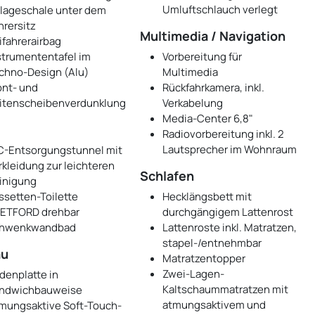
Umluftschlauch verlegt
lageschale unter dem
hrersitz
Multimedia / Navigation
ifahrerairbag
strumententafel im
Vorbereitung für
chno-Design (Alu)
Multimedia
ont- und
Rückfahrkamera, inkl.
itenscheibenverdunklung
Verkabelung
Media-Center 6,8"
Radiovorbereitung inkl. 2
Lautsprecher im Wohnraum
-Entsorgungstunnel mit
rkleidung zur leichteren
Schlafen
inigung
ssetten-Toilette
Hecklängsbett mit
ETFORD drehbar
durchgängigem Lattenrost
hwenkwandbad
Lattenroste inkl. Matratzen,
stapel-/entnehmbar
au
Matratzentopper
Zwei-Lagen-
denplatte in
Kaltschaummatratzen mit
ndwichbauweise
atmungsaktivem und
mungsaktive Soft-Touch-