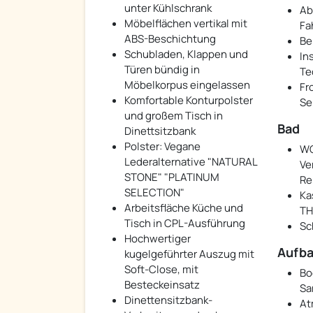
unter Kühlschrank
Ab
Möbelflächen vertikal mit
Fa
ABS-Beschichtung
Be
Schubladen, Klappen und
In
Türen bündig in
Te
Möbelkorpus eingelassen
Fr
Komfortable Konturpolster
Se
und großem Tisch in
Bad
Dinettsitzbank
Polster: Vegane
WC
Lederalternative "NATURAL
Ve
STONE" "PLATINUM
Re
SELECTION"
Ka
Arbeitsfläche Küche und
TH
Tisch in CPL-Ausführung
Sc
Hochwertiger
Aufb
kugelgeführter Auszug mit
Soft-Close, mit
Bo
Besteckeinsatz
Sa
Dinettensitzbank-
At