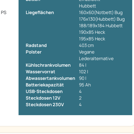
Hubbett
0 PS
Liegeflächen
160x60(Notbett) Bug
176x130(Hubbett) Bug
188/189x184 Hubbett
190x85 Heck
195x85 Heck
Radstand
403 cm
Polster
Vegane
Lederalternative
Kühlschrankvolumen
84 l
Wasservorrat
102 l
Abwassertankvolumen
90 l
Batteriekapazität
95 Ah
USB-Steckdosen
4
Steckdosen 12V
2
Steckdosen 230V
4