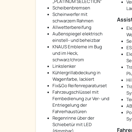
„PLATINUM SELECTION"
Ve
Scheibenbremsen
La
Scheinwerfer mit
Assis
schwarzem Rahmen
Allwetterbereifung
El
Außenspiegel elektrisch
We
einstell- und beheizbar
Se
KNAUS Embleme im Bug
ES
und im Heck,
El
schwarz/chrom
Se
Linkslenker
Tr
Kühlergrillabdeckung in
Pl
Wagenfarbe, lackiert
Hi
Fix&Go Reifenreparaturset
Tra
Fahrzeugschlüssel mit
Sy
Fernbedienung zur Ver- und
Te
Entriegelung der
AB
Fahrerhaustüren
Po
Regenrinne über der
Sy
Schiebetür mit LED
Fahre
(dimmbar)