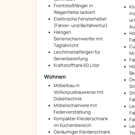
Frontstoßfänger in
Kl
Wagenfarbe lackiert
man
Elektrische Fensterheber
un
(Fahrer- und Beifahrertür)
Au
Halogen
Hö
Serienscheinwerfer mit
Fa
Tagfahrlicht
Cu
Leichtmetallfelgen für
Mi
Serienbereifung
Fa
Kraftstofftank 60 Liter
Hö
Be
Wohnen
Or
Möbelbau in
Si
Vollkorpusbauweise mit
Si
Dübeltechnik
Fa
Möbelscharniere mit
Le
Federverstärkung
Fa
Kompakter Kleiderschrank
Fa
im Küchenbereich
Le
Geräumiger Kleiderschrank
Te