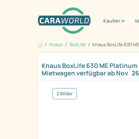
Kaufen
V
Knaus
BoxLife
Knaus BoxLife 630 ME 
Knaus BoxLife 630 ME Platinum
Mietwagen verfügbar ab Nov`2
2 Bilder