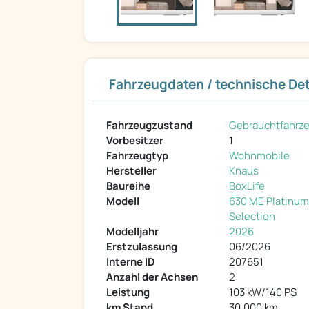
Fahrzeugdaten / technische Det
Fahrzeugzustand
Gebrauchtfahrz
Vorbesitzer
1
Fahrzeugtyp
Wohnmobile
Hersteller
Knaus
Baureihe
BoxLife
Modell
630 ME Platinum
Selection
Modelljahr
2026
Erstzulassung
06/2026
Interne ID
207651
Anzahl der Achsen
2
Leistung
103 kW/140 PS
km Stand
30.000 km