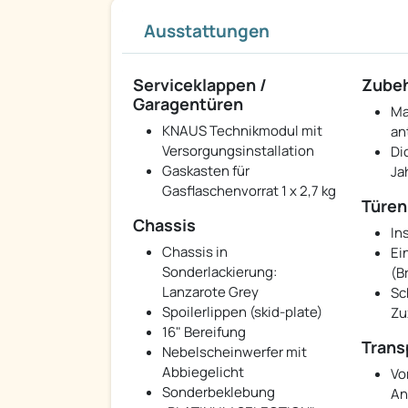
Ausstattungen
Serviceklappen /
Zube
Garagentüren
Ma
KNAUS Technikmodul mit
an
Versorgungsinstallation
Di
Gaskasten für
Ja
Gasflaschenvorrat 1 x 2,7 kg
Türen
Chassis
In
Chassis in
Ei
Sonderlackierung:
(B
Lanzarote Grey
Sc
Spoilerlippen (skid-plate)
Zu
16" Bereifung
Trans
Nebelscheinwerfer mit
Abbiegelicht
Vo
Sonderbeklebung
An