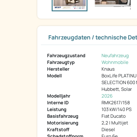
Fahrzeugdaten / technische Det
Fahrzeugzustand
Neufahrzeug
Fahrzeugtyp
Wohnmobile
Hersteller
Knaus
Modell
BoxLife PLATIN
SELECTION 600
Hubbett, Solar
Modelljahr
2026
Interne ID
RMK2617/158
Leistung
103 kW/140 PS
Basisfahrzeug
Fiat Ducato
Motorisierung
2,2 l Multijet
Kraftstoff
Diesel
Schadstoffnorm
Euro 6e