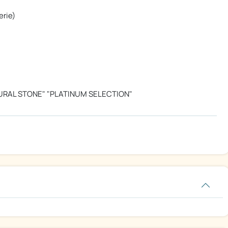
erie)
ATURAL STONE" "PLATINUM SELECTION"