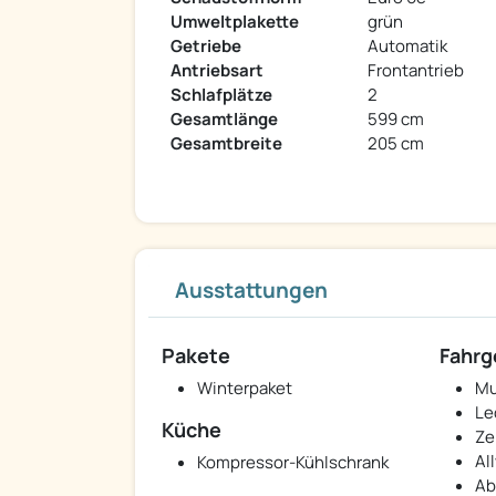
Umweltplakette
grün
Getriebe
Automatik
Antriebsart
Frontantrieb
Schlafplätze
2
Gesamtlänge
599 cm
Gesamtbreite
205 cm
Ausstattungen
Pakete
Fahrg
Winterpaket
Mu
Le
Küche
Ze
Al
Kompressor-Kühlschrank
Ab