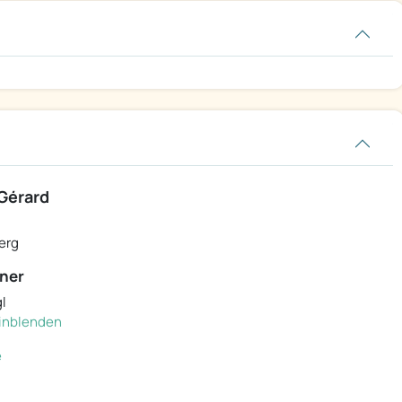
Gérard
erg
ner
l
 einblenden
e