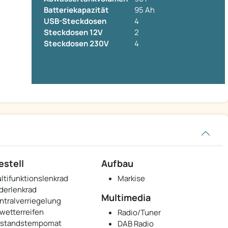
Batteriekapazität
95 Ah
USB-Steckdosen
4
Steckdosen 12V
2
Steckdosen 230V
4
estell
Aufbau
ltifunktionslenkrad
Markise
derlenkrad
Multimedia
ntralverriegelung
lwetterreifen
Radio/Tuner
standstempomat
DAB Radio