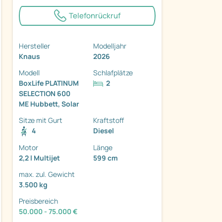
Telefonrückruf
Hersteller
Modelljahr
Knaus
2026
ter
Modell
Schlafplätze
BoxLife PLATINUM
2
SELECTION 600
ME Hubbett, Solar
Sitze mit Gurt
Kraftstoff
4
Diesel
Motor
Länge
2,2 l Multijet
599 cm
max. zul. Gewicht
3.500 kg
Preisbereich
50.000 - 75.000 €