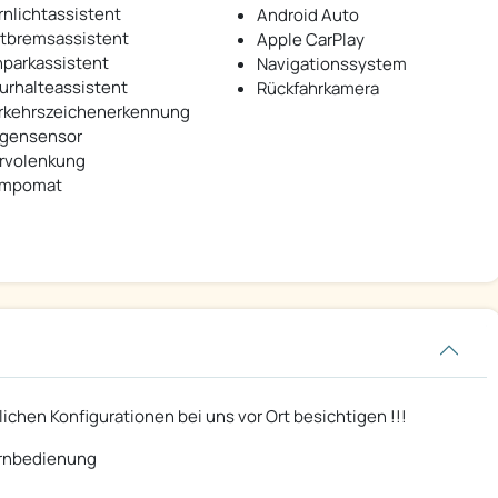
rnlichtassistent
Android Auto
tbremsassistent
Apple CarPlay
nparkassistent
Navigationssystem
urhalteassistent
Rückfahrkamera
rkehrszeichenerkennung
gensensor
rvolenkung
mpomat
lichen Konfigurationen bei uns vor Ort besichtigen !!!
ernbedienung