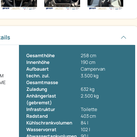
ails
Gesamthöhe
258 cm
Innenhöhe
190 cm
Aufbauart
Campervan
UM
techn. zul.
3.500 kg
 ME
Gesamtmasse
Zuladung
632 kg
Anhängerlast
2.500 kg
(gebremst)
Infrastruktur
Toilette
Radstand
403 cm
Kühlschrankvolumen
84 l
Wasservorrat
102 l
Abwassertankvolumen
90 l