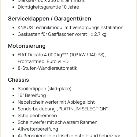
Markise 400 x 250 cm, anthrazit
Dichtigkeitsgarantie 10 Jahre
Serviceklappen / Garagentüren
KNAUS Technikmodul mit Versorgungsinstallation
Gaskasten für Gasflaschenvorrat 1 x 2,7 kg
Motorisierung
FIAT Ducato 4.000 kg*** (103 kW / 140 PS);
Frontantrieb; Euro VI HD
8-Stufen-Wandlerautomatik
Chassis
Spoilerlippen (skid-plate)
16" Bereifung
Nebelscheinwerfer mit Abbiegelicht
Sonderbeklebung „PLATINUM SELECTION"
Scheibenbremsen
Scheinwerfer mit schwarzem Rahmen
Allwetterbereifung
Außenspiegel elektrisch einstell- und beheizbar