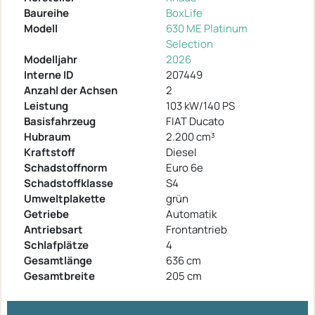
Baureihe
BoxLife
Modell
630 ME Platinum
Selection
Modelljahr
2026
Interne ID
207449
Anzahl der Achsen
2
Leistung
103 kW/140 PS
Basisfahrzeug
FIAT Ducato
Hubraum
2.200 cm³
Kraftstoff
Diesel
Schadstoffnorm
Euro 6e
Schadstoffklasse
S4
Umweltplakette
grün
Getriebe
Automatik
Antriebsart
Frontantrieb
Schlafplätze
4
Gesamtlänge
636 cm
Gesamtbreite
205 cm