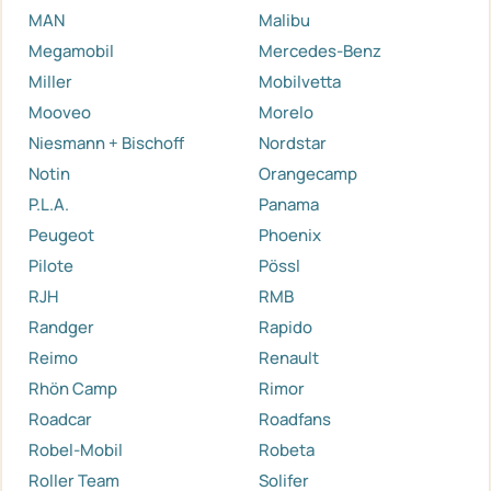
MAN
Malibu
Megamobil
Mercedes-Benz
Miller
Mobilvetta
Mooveo
Morelo
Niesmann + Bischoff
Nordstar
Notin
Orangecamp
P.L.A.
Panama
Peugeot
Phoenix
Pilote
Pössl
RJH
RMB
Randger
Rapido
Reimo
Renault
Rhön Camp
Rimor
Roadcar
Roadfans
Robel-Mobil
Robeta
Roller Team
Solifer