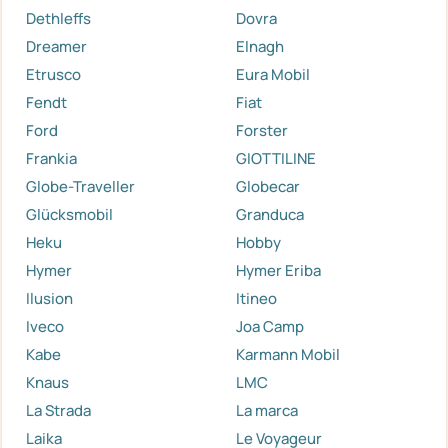
Dethleffs
Dovra
Dreamer
Elnagh
Etrusco
Eura Mobil
Fendt
Fiat
Ford
Forster
Frankia
GIOTTILINE
Globe-Traveller
Globecar
Glücksmobil
Granduca
Heku
Hobby
Hymer
Hymer Eriba
Ilusion
Itineo
Iveco
Joa Camp
Kabe
Karmann Mobil
Knaus
LMC
La Strada
La marca
Laika
Le Voyageur