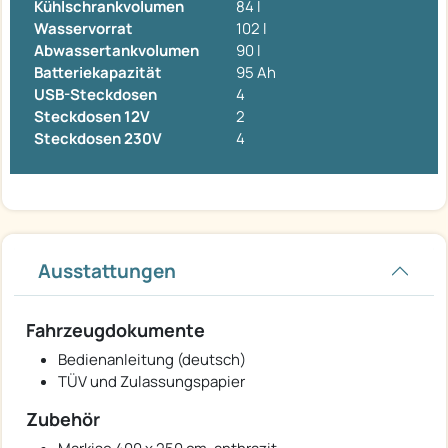
Kühlschrankvolumen
84 l
Wasservorrat
102 l
Abwassertankvolumen
90 l
Batteriekapazität
95 Ah
USB-Steckdosen
4
Steckdosen 12V
2
Steckdosen 230V
4
Ausstattungen
Fahrzeugdokumente
Bedienanleitung (deutsch)
TÜV und Zulassungspapier
Zubehör