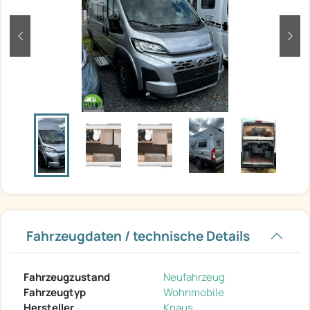
zurück
weit
Fahrzeugdaten / technische Details
Fahrzeugzustand
Neufahrzeug
Fahrzeugtyp
Wohnmobile
Hersteller
Knaus