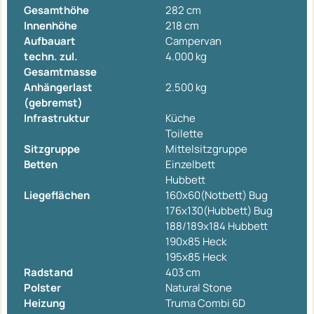
Gesamthöhe
282 cm
Innenhöhe
218 cm
Aufbauart
Campervan
techn. zul.
4.000 kg
Gesamtmasse
Anhängerlast
2.500 kg
(gebremst)
Infrastruktur
Küche
Toilette
Sitzgruppe
Mittelsitzgruppe
Betten
Einzelbett
Hubbett
Liegeflächen
160x60(Notbett) Bug
176x130(Hubbett) Bug
188/189x184 Hubbett
190x85 Heck
195x85 Heck
Radstand
403 cm
Polster
Natural Stone
Heizung
Truma Combi 6D