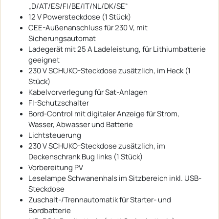
„D/AT/ES/FI/BE/IT/NL/DK/SE“
12 V Powersteckdose (1 Stück)
CEE-Außenanschluss für 230 V, mit
Sicherungsautomat
Ladegerät mit 25 A Ladeleistung, für Lithiumbatterie
geeignet
230 V SCHUKO-Steckdose zusätzlich, im Heck (1
Stück)
Kabelvorverlegung für Sat-Anlagen
FI-Schutzschalter
Bord-Control mit digitaler Anzeige für Strom,
Wasser, Abwasser und Batterie
Lichtsteuerung
230 V SCHUKO-Steckdose zusätzlich, im
Deckenschrank Bug links (1 Stück)
Vorbereitung PV
Leselampe Schwanenhals im Sitzbereich inkl. USB-
Steckdose
Zuschalt-/Trennautomatik für Starter- und
Bordbatterie