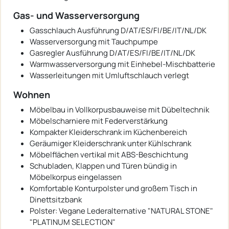
Gas- und Wasserversorgung
Gasschlauch Ausführung D/AT/ES/FI/BE/IT/NL/DK
Wasserversorgung mit Tauchpumpe
Gasregler Ausführung D/AT/ES/FI/BE/IT/NL/DK
Warmwasserversorgung mit Einhebel-Mischbatterie
Wasserleitungen mit Umluftschlauch verlegt
Wohnen
Möbelbau in Vollkorpusbauweise mit Dübeltechnik
Möbelscharniere mit Federverstärkung
Kompakter Kleiderschrank im Küchenbereich
Geräumiger Kleiderschrank unter Kühlschrank
Möbelflächen vertikal mit ABS-Beschichtung
Schubladen, Klappen und Türen bündig in
Möbelkorpus eingelassen
Komfortable Konturpolster und großem Tisch in
Dinettsitzbank
Polster: Vegane Lederalternative "NATURAL STONE"
"PLATINUM SELECTION"