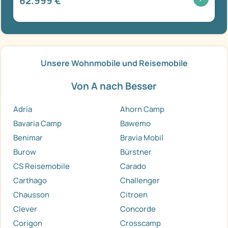
62.999 €
Unsere Wohnmobile und Reisemobile
Von A nach Besser
Adria
Ahorn Camp
Bavaria Camp
Bawemo
Benimar
Bravia Mobil
Burow
Bürstner
CS Reisemobile
Carado
Carthago
Challenger
Chausson
Citroen
Clever
Concorde
Corigon
Crosscamp