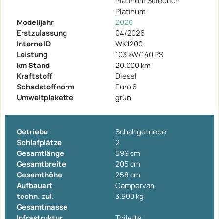
Platinum Selection
Platinum
Modelljahr
2026
Erstzulassung
04/2026
Interne ID
WK1200
Leistung
103 kW/140 PS
km Stand
20.000 km
Kraftstoff
Diesel
Schadstoffnorm
Euro 6
Umweltplakette
grün
Getriebe
Schaltgetriebe
Schlafplätze
2
Gesamtlänge
599 cm
Gesamtbreite
205 cm
Gesamthöhe
258 cm
Aufbauart
Campervan
techn. zul.
3.500 kg
Gesamtmasse
Infrastruktur
Toilette