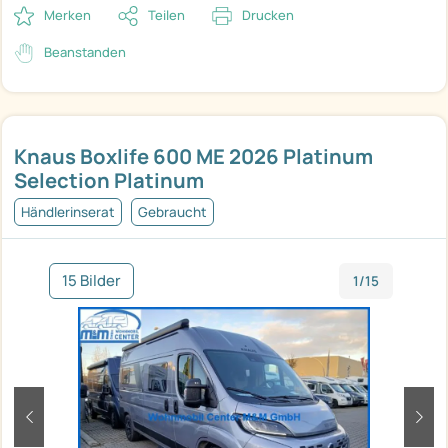
Merken
Teilen
Drucken
Beanstanden
Knaus Boxlife 600 ME 2026 Platinum
Selection Platinum
Händlerinserat
Gebraucht
15 Bilder
1/15
zurück
weit