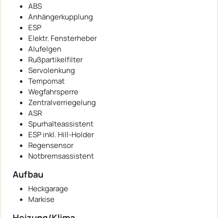
ABS
Anhängerkupplung
ESP
Elektr. Fensterheber
Alufelgen
Rußpartikelfilter
Servolenkung
Tempomat
Wegfahrsperre
Zentralverriegelung
ASR
Spurhalteassistent
ESP inkl. Hill-Holder
Regensensor
Notbremsassistent
Aufbau
Heckgarage
Markise
Heizung/Klima