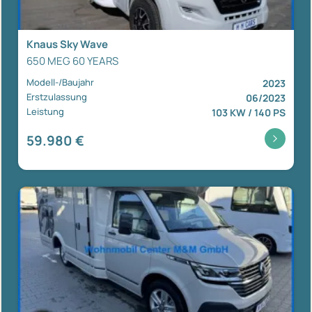
Knaus Sky Wave
650 MEG 60 YEARS
Modell-/Baujahr
2023
Erstzulassung
06/2023
Leistung
103 KW / 140 PS
59.980 €