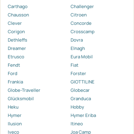
Carthago
Challenger
Chausson
Citroen
Clever
Concorde
Corigon
Crosscamp
Dethleffs
Dovra
Dreamer
Elnagh
Etrusco
Eura Mobil
Fendt
Fiat
Ford
Forster
Frankia
GIOTTILINE
Globe-Traveller
Globecar
Glücksmobil
Granduca
Heku
Hobby
Hymer
Hymer Eriba
Ilusion
Itineo
Iveco
Joa Camp