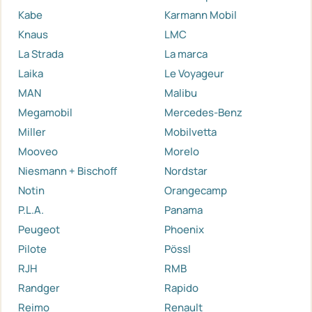
Kabe
Karmann Mobil
Knaus
LMC
La Strada
La marca
Laika
Le Voyageur
MAN
Malibu
Megamobil
Mercedes-Benz
Miller
Mobilvetta
Mooveo
Morelo
Niesmann + Bischoff
Nordstar
Notin
Orangecamp
P.L.A.
Panama
Peugeot
Phoenix
Pilote
Pössl
RJH
RMB
Randger
Rapido
Reimo
Renault