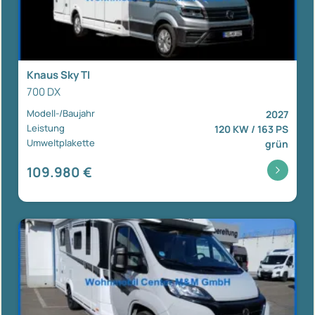
Knaus Sky TI
700 DX
Modell-/Baujahr
2027
Leistung
120 KW / 163 PS
Umweltplakette
grün
109.980 €