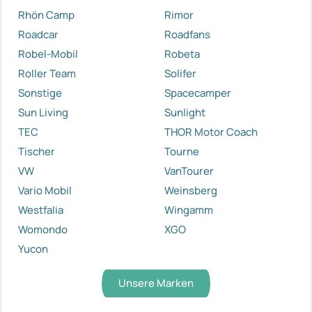
Rhön Camp
Rimor
Roadcar
Roadfans
Robel-Mobil
Robeta
Roller Team
Solifer
Sonstige
Spacecamper
Sun Living
Sunlight
TEC
THOR Motor Coach
Tischer
Tourne
VW
VanTourer
Vario Mobil
Weinsberg
Westfalia
Wingamm
Womondo
XGO
Yucon
Unsere Marken