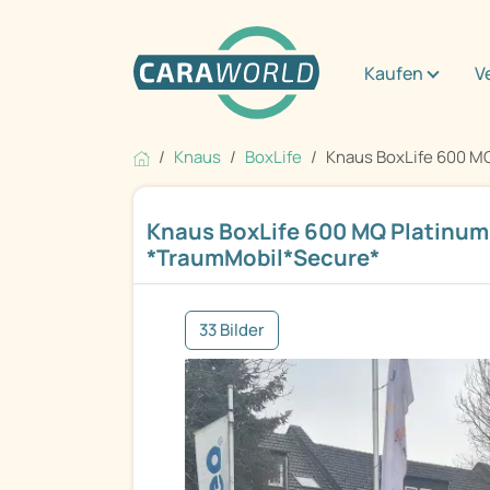
Kaufen
V
Knaus
BoxLife
Knaus BoxLife 600 MQ 
Knaus BoxLife 600 MQ Platinum
*TraumMobil*Secure*
33 Bilder