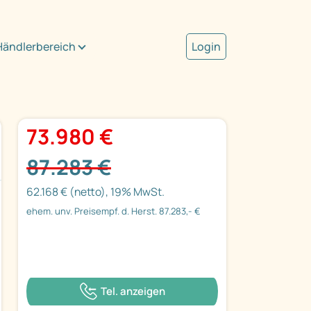
Händlerbereich
Login
73.980 €
87.283 €
62.168 € (netto), 19% MwSt.
ehem. unv. Preisempf. d. Herst. 87.283,- €
Tel. anzeigen