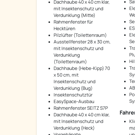
Sa
Dachhaube 40 x 40 cm klar,
El
mit Insektenschutz und
We
Verdunklung (Mitte)
Se
Rahmenfenster für
ES
Hecktüren
El
Pilzlüfter (Toilettenraum)
Se
Ausstellfenster 28 x 30 cm,
Tr
mit Insektenschutz und
Pl
Verdunklung
Hi
(Toilettenraum)
Tra
Dachhaube (Hebe-Kipp) 70
Sy
x 50 cm, mit
Te
Insektenschutz und
AB
Verdunklung (Bug)
Po
Insektenschutztür
Sy
EasySpace-Ausbau
Rahmenfenster SEITZ S7P
Fahre
Dachhaube 40 x 40 cm klar,
mit Insektenschutz und
Kl
Verdunklung (Heck)
man
Vorgehängte
un