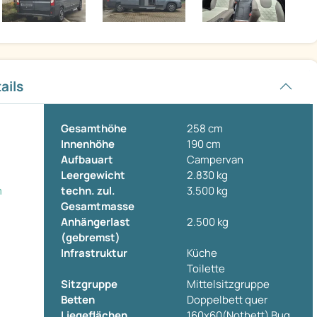
ails
Gesamthöhe
258 cm
Innenhöhe
190 cm
Aufbauart
Campervan
Leergewicht
2.830 kg
m
techn. zul.
3.500 kg
Gesamtmasse
Anhängerlast
2.500 kg
(gebremst)
Infrastruktur
Küche
Toilette
Sitzgruppe
Mittelsitzgruppe
Betten
Doppelbett quer
Liegeflächen
160x60(Notbett) Bug