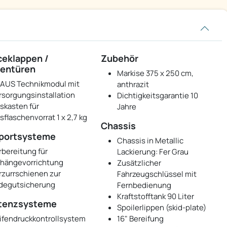
ceklappen /
Zubehör
entüren
Markise 375 x 250 cm,
AUS Technikmodul mit
anthrazit
rsorgungsinstallation
Dichtigkeitsgarantie 10
skasten für
Jahre
sflaschenvorrat 1 x 2,7 kg
Chassis
portsysteme
Chassis in Metallic
rbereitung für
Lackierung: Fer Grau
hängevorrichtung
Zusätzlicher
rzurrschienen zur
Fahrzeugschlüssel mit
degutsicherung
Fernbedienung
Kraftstofftank 90 Liter
tenzsysteme
Spoilerlippen (skid-plate)
ifendruckkontrollsystem
16" Bereifung