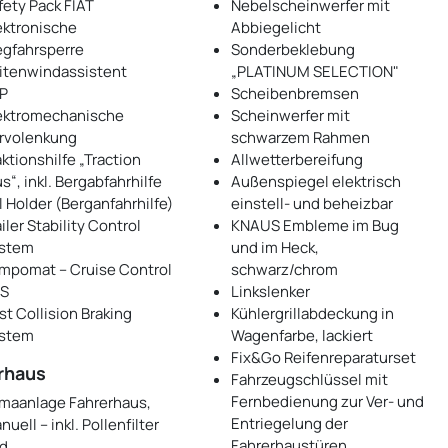
fety Pack FIAT
Nebelscheinwerfer mit
ektronische
Abbiegelicht
gfahrsperre
Sonderbeklebung
itenwindassistent
„PLATINUM SELECTION"
P
Scheibenbremsen
ektromechanische
Scheinwerfer mit
rvolenkung
schwarzem Rahmen
aktionshilfe „Traction
Allwetterbereifung
us“, inkl. Bergabfahrhilfe
Außenspiegel elektrisch
ll Holder (Berganfahrhilfe)
einstell- und beheizbar
iler Stability Control
KNAUS Embleme im Bug
stem
und im Heck,
mpomat – Cruise Control
schwarz/chrom
S
Linkslenker
st Collision Braking
Kühlergrillabdeckung in
stem
Wagenfarbe, lackiert
Fix&Go Reifenreparaturset
rhaus
Fahrzeugschlüssel mit
Fernbedienung zur Ver- und
imaanlage Fahrerhaus,
Entriegelung der
uell – inkl. Pollenfilter
Fahrerhaustüren
d