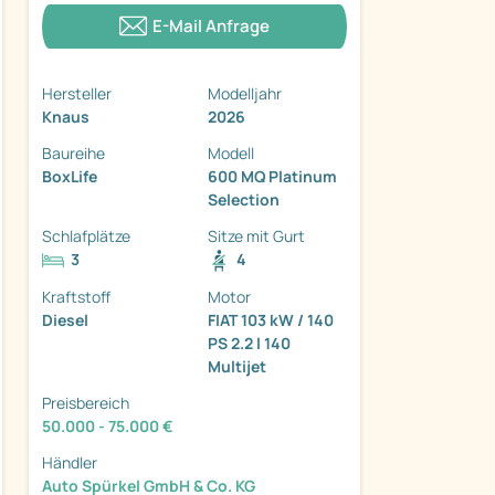
E-Mail Anfrage
Hersteller
Modelljahr
Knaus
2026
Baureihe
Modell
ter
BoxLife
600 MQ Platinum
Selection
Schlafplätze
Sitze mit Gurt
3
4
Kraftstoff
Motor
Diesel
FIAT 103 kW / 140
PS 2.2 l 140
Multijet
Preisbereich
50.000 - 75.000 €
Händler
Auto Spürkel GmbH & Co. KG