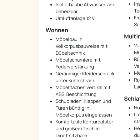
In
Isolierhaube Abwassertank,
Te
beheizbar
Fr
Umluftanlage 12 V
Se
Wohnen
Multi
Möbelbau in
Vo
Vollkorpusbauweise mit
Mu
Dübeltechnik
Rü
Möbelscharniere mit
Ve
Federverstärkung
Me
Geräumiger Kleiderschrank
Ra
unter Kühlschrank
La
Möbelflächen vertikal mit
ABS-Beschichtung
Schla
Schubladen, Klappen und
Hu
Türen bündig in
La
Möbelkorpus eingelassen
st
Komfortable Konturpolster
He
und großem Tisch in
du
Dinettsitzbank