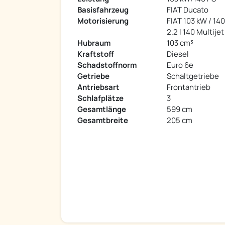
Basisfahrzeug
FIAT Ducato
Motorisierung
FIAT 103 kW / 14
2.2 l 140 Multijet
Hubraum
103 cm³
Kraftstoff
Diesel
Schadstoffnorm
Euro 6e
Getriebe
Schaltgetriebe
Antriebsart
Frontantrieb
Schlafplätze
3
Gesamtlänge
599 cm
Gesamtbreite
205 cm