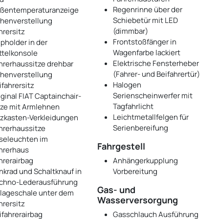
Regenrinne über der
ßentemperaturanzeige
Schiebetür mit LED
henverstellung
(dimmbar)
hrersitz
Frontstoßfänger in
pholder in der
Wagenfarbe lackiert
ttelkonsole
Elektrische Fensterheber
hrerhaussitze drehbar
(Fahrer- und Beifahrertür)
henverstellung
Halogen
ifahrersitz
Serienscheinwerfer mit
iginal FIAT Captainchair-
Tagfahrlicht
tze mit Armlehnen
Leichtmetallfelgen für
tzkasten-Verkleidungen
Serienbereifung
hrerhaussitze
seleuchten im
Fahrgestell
hrerhaus
hrerairbag
Anhängerkupplung
nkrad und Schaltknauf in
Vorbereitung
chno-Lederausführung
Gas- und
lageschale unter dem
Wasserversorgung
hrersitz
ifahrerairbag
Gasschlauch Ausführung