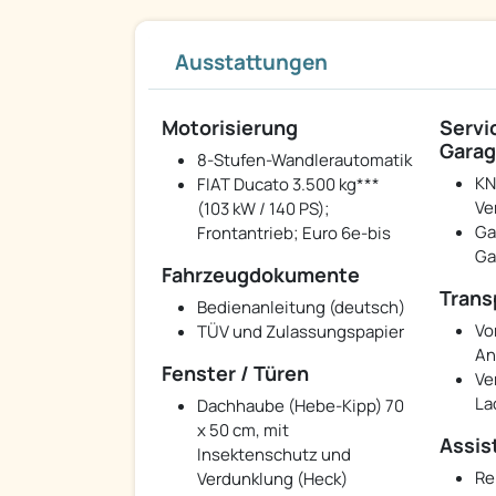
Ausstattungen
Motorisierung
Servi
Garag
8-Stufen-Wandlerautomatik
KN
FIAT Ducato 3.500 kg***
Ve
(103 kW / 140 PS);
Ga
Frontantrieb; Euro 6e-bis
Ga
Fahrzeugdokumente
Trans
Bedienanleitung (deutsch)
Vo
TÜV und Zulassungspapier
An
Fenster / Türen
Ve
La
Dachhaube (Hebe-Kipp) 70
x 50 cm, mit
Assis
Insektenschutz und
Re
Verdunklung (Heck)