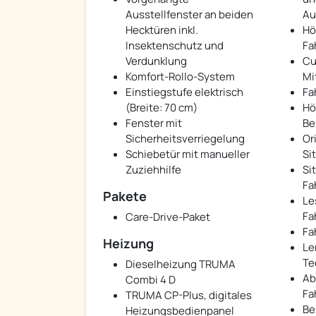
Ausstellfenster an beiden
Au
Hecktüren inkl.
Hö
Insektenschutz und
Fa
Verdunklung
Cu
Komfort-Rollo-System
Mi
Einstiegstufe elektrisch
Fa
(Breite: 70 cm)
Hö
Fenster mit
Be
Sicherheitsverriegelung
Or
Schiebetür mit manueller
Si
Zuziehhilfe
Si
Fa
Pakete
Le
Fa
Care-Drive-Paket
Fa
Heizung
Le
Te
Dieselheizung TRUMA
Ab
Combi 4 D
Fa
TRUMA CP-Plus, digitales
Be
Heizungsbedienpanel