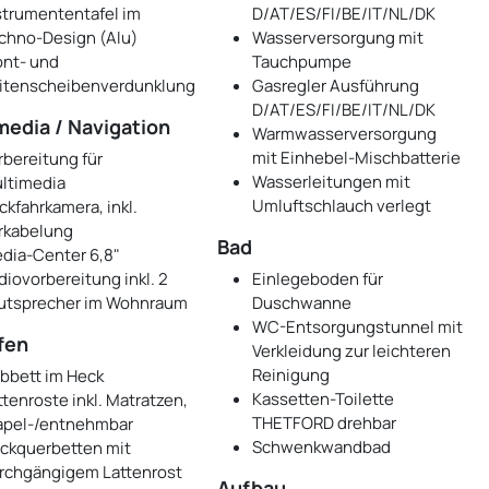
strumententafel im
D/AT/ES/FI/BE/IT/NL/DK
chno-Design (Alu)
Wasserversorgung mit
ont- und
Tauchpumpe
itenscheibenverdunklung
Gasregler Ausführung
D/AT/ES/FI/BE/IT/NL/DK
media / Navigation
Warmwasserversorgung
mit Einhebel-Mischbatterie
rbereitung für
Wasserleitungen mit
ltimedia
Umluftschlauch verlegt
ckfahrkamera, inkl.
rkabelung
Bad
dia-Center 6,8"
diovorbereitung inkl. 2
Einlegeboden für
utsprecher im Wohnraum
Duschwanne
WC-Entsorgungstunnel mit
fen
Verkleidung zur leichteren
Reinigung
bbett im Heck
Kassetten-Toilette
ttenroste inkl. Matratzen,
THETFORD drehbar
apel-/entnehmbar
Schwenkwandbad
ckquerbetten mit
rchgängigem Lattenrost
Aufbau