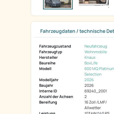
Fahrzeugdaten / technische Det
Fahrzeugzustand
Neufahrzeug
Fahrzeugtyp
Wohnmobile
Hersteller
Knaus
Baureihe
BoxLife
Modell
600 MQ Platinu
Selection
Modelljahr
2026
Baujahr
2026
Interne ID
69240_2001
Anzahl der Achsen
2
Bereifung
16 Zoll /LMF/
Allwetter
Leistung
103 kW/140 PS