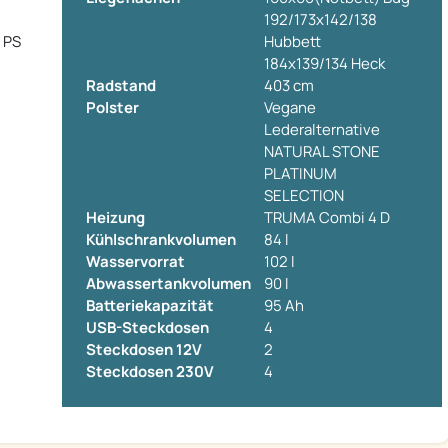
192/173x142/138
0 PS
Hubbett
184x139/134 Heck
Radstand
403 cm
Polster
Vegane
Lederalternative
NATURAL STONE
PLATINUM
SELECTION
Heizung
TRUMA Combi 4 D
Kühlschrankvolumen
84 l
Wasservorrat
102 l
Abwassertankvolumen
90 l
Batteriekapazität
95 Ah
USB-Steckdosen
4
Steckdosen 12V
2
Steckdosen 230V
4