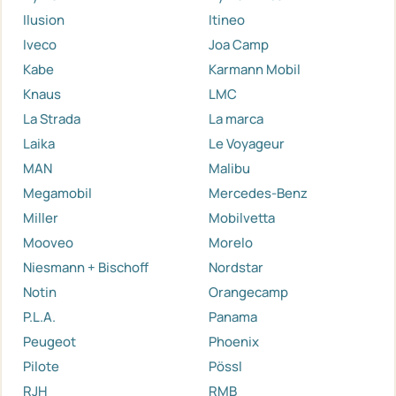
Ilusion
Itineo
Iveco
Joa Camp
Kabe
Karmann Mobil
Knaus
LMC
La Strada
La marca
Laika
Le Voyageur
MAN
Malibu
Megamobil
Mercedes-Benz
Miller
Mobilvetta
Mooveo
Morelo
Niesmann + Bischoff
Nordstar
Notin
Orangecamp
P.L.A.
Panama
Peugeot
Phoenix
Pilote
Pössl
RJH
RMB