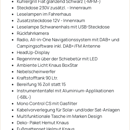
Kühlergrill Fiat glänzend Schwarz (-MFM-)
Steckdose 230V zusätzl. - Innenraum
Leselampen im Fahrerhaus
Zusatzsteckdose 12V - Innenraum
Leselampe Schwanenhals mit USB-Steckdose
Rückfahrkamera
Radio, All-in-One Navigationssystem mit DAB+ und
Campingsoftware inkl. DAB+/FM Antenne
HeadUp-Display
Regenrinne über der Schiebetür mit LED
Ambiente Licht Knaus BoxStar
Nebelscheinwerfer
Kraftstofftank 90 Ltr.
Bereifung 16 Zoll statt 15
Instrumententafel mit Aluminium-Applikationen
(-6BL-)
Mono Control CS mit Gasfilter
Kabelvorverlegung für Solar- und/oder Sat-Anlagen
Multifunktionale Tasche im Marken Design
Deko- Paket Hemut Knaus
Fußmattenset Helmut Knaus