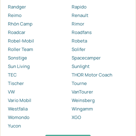
Randger
Rapido
Reimo
Renault
Rhön Camp
Rimor
Roadcar
Roadfans
Robel-Mobil
Robeta
Roller Team
Solifer
Sonstige
Spacecamper
Sun Living
Sunlight
TEC
THOR Motor Coach
Tischer
Tourne
VW
VanTourer
Vario Mobil
Weinsberg
Westfalia
Wingamm
Womondo
XGO
Yucon