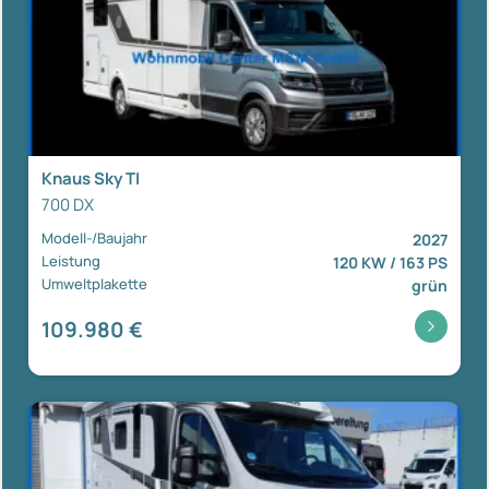
Knaus Sky TI
700 DX
Modell-/Baujahr
2027
Leistung
120 KW / 163 PS
Umweltplakette
grün
109.980 €