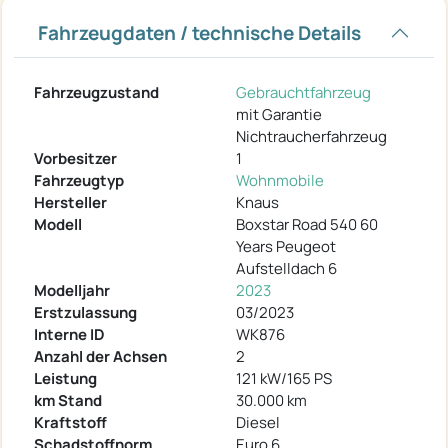
Fahrzeugdaten / technische Details
Fahrzeugzustand
Gebrauchtfahrzeug
mit Garantie
Nichtraucherfahrzeug
Vorbesitzer
1
Fahrzeugtyp
Wohnmobile
Hersteller
Knaus
Modell
Boxstar Road 540 60
Years Peugeot
Aufstelldach 6
Modelljahr
2023
Erstzulassung
03/2023
Interne ID
WK876
Anzahl der Achsen
2
Leistung
121 kW/165 PS
km Stand
30.000 km
Kraftstoff
Diesel
Schadstoffnorm
Euro 6