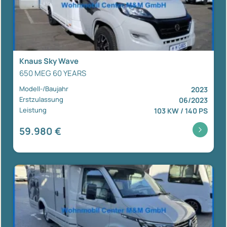
Knaus Sky Wave
650 MEG 60 YEARS
Modell-/Baujahr
2023
Erstzulassung
06/2023
Leistung
103 KW / 140 PS
59.980 €