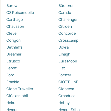
Burow
Bürstner
CS Reisemobile
Carado
Carthago
Challenger
Chausson
Citroen
Clever
Concorde
Corigon
Crosscamp
Dethleffs
Dovra
Dreamer
Elnagh
Etrusco
Eura Mobil
Fendt
Fiat
Ford
Forster
Frankia
GIOTTILINE
Globe-Traveller
Globecar
Glücksmobil
Granduca
Heku
Hobby
Hymer
Hymer Eriba