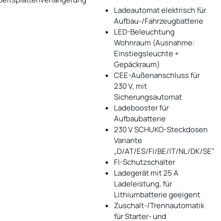
Ladeautomat elektrisch für
Aufbau-/Fahrzeugbatterie
LED-Beleuchtung
Wohnraum (Ausnahme:
Einstiegsleuchte +
Gepäckraum)
CEE-Außenanschluss für
230 V, mit
Sicherungsautomat
Ladebooster für
Aufbaubatterie
230 V SCHUKO-Steckdosen
Variante
„D/AT/ES/FI/BE/IT/NL/DK/SE“
FI-Schutzschalter
Ladegerät mit 25 A
Ladeleistung, für
Lithiumbatterie geeigent
Zuschalt-/Trennautomatik
für Starter- und