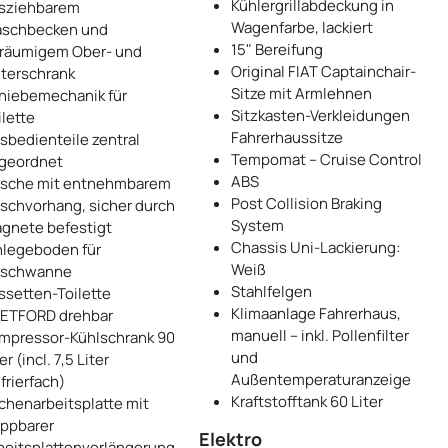
Kühlergrillabdeckung in
sziehbarem
Wagenfarbe, lackiert
schbecken und
15" Bereifung
räumigem Ober- und
Original FIAT Captainchair-
terschrank
Sitze mit Armlehnen
hiebemechanik für
Sitzkasten-Verkleidungen
ilette
Fahrerhaussitze
sbedienteile zentral
Tempomat – Cruise Control
geordnet
ABS
sche mit entnehmbarem
Post Collision Braking
schvorhang, sicher durch
System
gnete befestigt
Chassis Uni-Lackierung:
nlegeboden für
Weiß
schwanne
Stahlfelgen
ssetten-Toilette
Klimaanlage Fahrerhaus,
ETFORD drehbar
manuell – inkl. Pollenfilter
mpressor-Kühlschrank 90
und
er (incl. 7,5 Liter
Außentemperaturanzeige
frierfach)
Kraftstofftank 60 Liter
chenarbeitsplatte mit
appbarer
Elektro
beitsplattenverlängerung