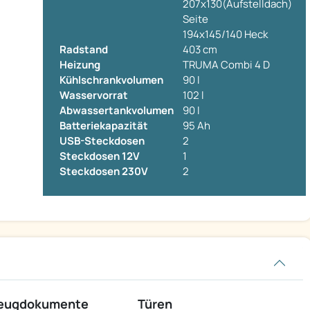
207x130(Aufstelldach)
Seite
194x145/140 Heck
Radstand
403 cm
Heizung
TRUMA Combi 4 D
Kühlschrankvolumen
90 l
Wasservorrat
102 l
Abwassertankvolumen
90 l
Batteriekapazität
95 Ah
USB-Steckdosen
2
Steckdosen 12V
1
Steckdosen 230V
2
zeugdokumente
Türen