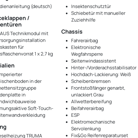
dienanleitung (deutsch)
Insektenschutztür
Schiebetür mit manueller
ceklappen /
Zuziehhilfe
entüren
Chassis
AUS Technikmodul mit
rsorgungsinstallation
Fahrerairbag
skasten für
Elektronische
sflaschenvorrat 1 x 2,7 kg
Wegfahrsperre
Seitenwindassistent
ialien
Hinter-/Vorderachsstabilisator
mperierter
Hochdach-Lackierung: Weiß
ischenboden in der
Scheibenbremsen
nettensitzgruppe
Frontstoßfänger genarbt,
denplatte in
unlackiert Grau
ndwichbauweise
Allwetterbereifung
mungsaktive Soft-Touch-
Beifahrerairbag
itenwandverkleidung
ESP
Elektromechanische
ung
Servolenkung
Fix&Go Reifenreparaturset
eselheizung TRUMA