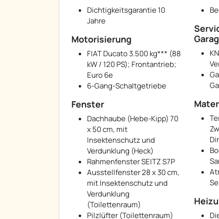
Dichtigkeitsgarantie 10
Be
Jahre
Servi
Garag
Motorisierung
KN
FIAT Ducato 3.500 kg*** (88
Ve
kW / 120 PS); Frontantrieb;
Ga
Euro 6e
Ga
6-Gang-Schaltgetriebe
Mater
Fenster
Te
Dachhaube (Hebe-Kipp) 70
Zw
x 50 cm, mit
Di
Insektenschutz und
Bo
Verdunklung (Heck)
Sa
Rahmenfenster SEITZ S7P
At
Ausstellfenster 28 x 30 cm,
Se
mit Insektenschutz und
Verdunklung
Heiz
(Toilettenraum)
Pilzlüfter (Toilettenraum)
Di