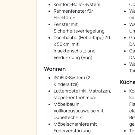
Komfort-Rollo-System
Co
Rahmenfenster für
Wa
Hecktüren
mi
Fenster mit
Wa
Sicherheitsverriegelung
Um
Dachhaube (Hebe-Kipp) 70
Ga
x 50 cm, mit
D/
Insektenschutz und
Ga
Verdunklung (Bug)
D/
Wa
Wohnen
Ta
ISOFIX-System (2
Küch
Kindersitze)
Lattenroste inkl. Matratzen,
Ko
stapel-/entnehmbar
Ko
Möbelbau in
Fl
Vollkorpusbauweise mit
el
Dübeltechnik
Br
Möbelscharniere mit
ge
Federverstärkung
To