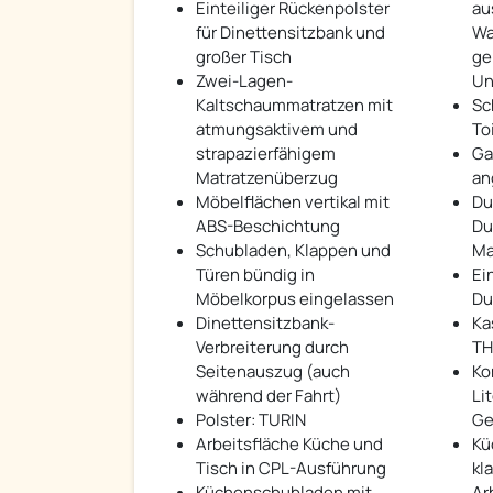
Einteiliger Rückenpolster
au
für Dinettensitzbank und
Wa
großer Tisch
ge
Zwei-Lagen-
Un
Kaltschaummatratzen mit
Sc
atmungsaktivem und
To
strapazierfähigem
Ga
Matratzenüberzug
an
Möbelflächen vertikal mit
Du
ABS-Beschichtung
Du
Schubladen, Klappen und
Ma
Türen bündig in
Ei
Möbelkorpus eingelassen
Du
Dinettensitzbank-
Ka
Verbreiterung durch
TH
Seitenauszug (auch
Ko
während der Fahrt)
Lit
Polster: TURIN
Ge
Arbeitsfläche Küche und
Kü
Tisch in CPL-Ausführung
kl
Küchenschubladen mit
Ar