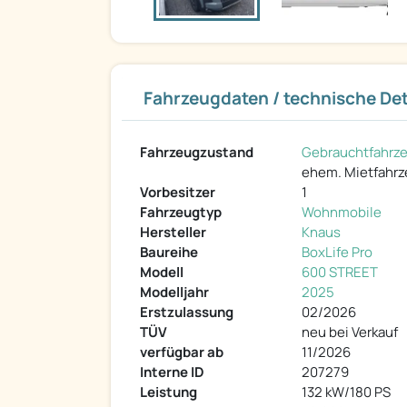
Fahrzeugdaten / technische Det
Fahrzeugzustand
Gebrauchtfahrz
ehem. Mietfahr
Vorbesitzer
1
Fahrzeugtyp
Wohnmobile
Hersteller
Knaus
Baureihe
BoxLife Pro
Modell
600 STREET
Modelljahr
2025
Erstzulassung
02/2026
TÜV
neu bei Verkauf
verfügbar ab
11/2026
Interne ID
207279
Leistung
132 kW/180 PS