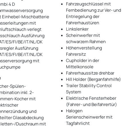
Fahrzeugschlüssel mit
mbi 4 D
Fernbedienung zur Ver- und
rmwasserversorgung
Entriegelung der
t Einhebel-Mischbatterie
Fahrerhaustüren
sserleitungen mit
Linkslenker
luftschlauch verlegt
Scheinwerfer mit
sschlauch Ausführung
schwarzem Rahmen
AT/ES/FI/BE/IT/NL/DK
Höhenverstellung
sregler Ausführung
Fahrersitz
AT/ES/FI/BE/IT/NL/DK
Cupholder in der
sserversorgung mit
Mittelkonsole
uchpumpe
Fahrerhaussitze drehbar
e
Hill Holder (Berganfahrhilfe)
Trailer Stability Control
cher-Spülen-
System
mbination inkl. 2-
Elektrische Fensterheber
ammen-Kocher mit
(Fahrer- und Beifahrertür)
ektrischer
Halogen
ennerzündung und
Serienscheinwerfer mit
teilter Glasabdeckung
Tagfahrlicht
iletten-/Duschraum mit