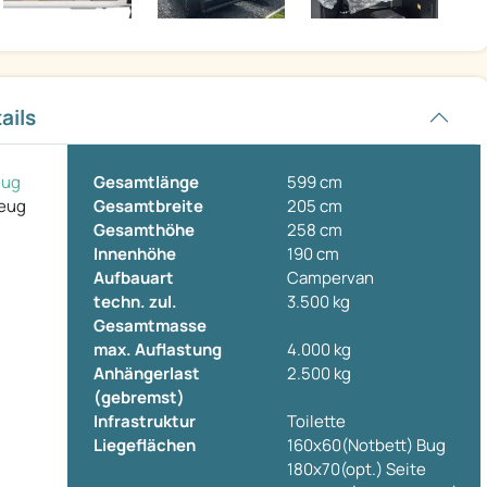
ails
eug
Gesamtlänge
599 cm
zeug
Gesamtbreite
205 cm
Gesamthöhe
258 cm
Innenhöhe
190 cm
Aufbauart
Campervan
techn. zul.
3.500 kg
Gesamtmasse
max. Auflastung
4.000 kg
Anhängerlast
2.500 kg
(gebremst)
Infrastruktur
Toilette
Liegeflächen
160x60(Notbett) Bug
180x70(opt.) Seite