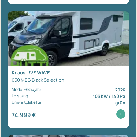
Knaus L!VE WAVE
650 MEG Black Selection
Modell-/Baujahr
2026
Leistung
103 KW / 140 PS
Umweltplakette
grün
74.999 €