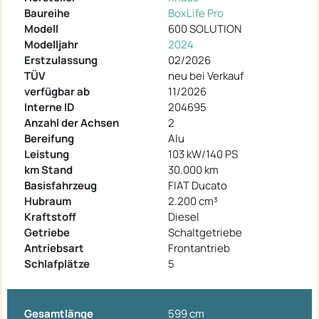
Baureihe
BoxLife Pro
Modell
600 SOLUTION
Modelljahr
2024
Erstzulassung
02/2026
TÜV
neu bei Verkauf
verfügbar ab
11/2026
Interne ID
204695
Anzahl der Achsen
2
Bereifung
Alu
Leistung
103 kW/140 PS
km Stand
30.000 km
Basisfahrzeug
FIAT Ducato
Hubraum
2.200 cm³
Kraftstoff
Diesel
Getriebe
Schaltgetriebe
Antriebsart
Frontantrieb
Schlafplätze
5
Gesamtlänge
599 cm