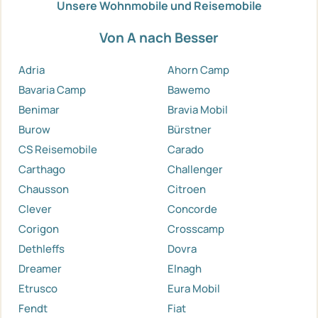
Unsere Wohnmobile und Reisemobile
Von A nach Besser
Adria
Ahorn Camp
Bavaria Camp
Bawemo
Benimar
Bravia Mobil
Burow
Bürstner
CS Reisemobile
Carado
Carthago
Challenger
Chausson
Citroen
Clever
Concorde
Corigon
Crosscamp
Dethleffs
Dovra
Dreamer
Elnagh
Etrusco
Eura Mobil
Fendt
Fiat