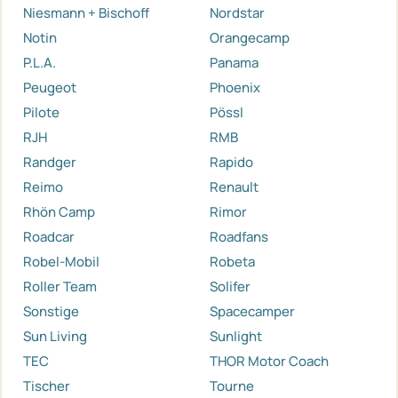
Niesmann + Bischoff
Nordstar
Notin
Orangecamp
P.L.A.
Panama
Peugeot
Phoenix
Pilote
Pössl
RJH
RMB
Randger
Rapido
Reimo
Renault
Rhön Camp
Rimor
Roadcar
Roadfans
Robel-Mobil
Robeta
Roller Team
Solifer
Sonstige
Spacecamper
Sun Living
Sunlight
TEC
THOR Motor Coach
Tischer
Tourne