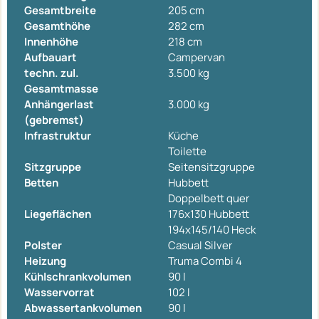
Gesamtbreite
205 cm
Gesamthöhe
282 cm
Innenhöhe
218 cm
Aufbauart
Campervan
techn. zul.
3.500 kg
Gesamtmasse
Anhängerlast
3.000 kg
(gebremst)
Infrastruktur
Küche
Toilette
Sitzgruppe
Seitensitzgruppe
Betten
Hubbett
Doppelbett quer
Liegeflächen
176x130 Hubbett
194x145/140 Heck
Polster
Casual Silver
Heizung
Truma Combi 4
Kühlschrankvolumen
90 l
Wasservorrat
102 l
Abwassertankvolumen
90 l