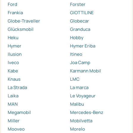
Ford
Forster
Frankia
GIOTTILINE
Globe-Traveller
Globecar
Glücksmobil
Granduca
Heku
Hobby
Hymer
Hymer Eriba
Ilusion
Itineo
Iveco
Joa Camp
Kabe
Karmann Mobil
Knaus
LMC
La Strada
La marca
Laika
Le Voyageur
MAN
Malibu
Megamobil
Mercedes-Benz
Miller
Mobilvetta
Mooveo
Morelo