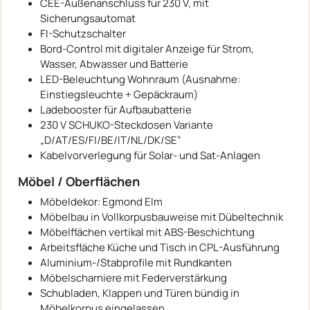
CEE-Außenanschluss für 230 V, mit
Sicherungsautomat
FI-Schutzschalter
Bord-Control mit digitaler Anzeige für Strom,
Wasser, Abwasser und Batterie
LED-Beleuchtung Wohnraum (Ausnahme:
Einstiegsleuchte + Gepäckraum)
Ladebooster für Aufbaubatterie
230 V SCHUKO-Steckdosen Variante
„D/AT/ES/FI/BE/IT/NL/DK/SE“
Kabelvorverlegung für Solar- und Sat-Anlagen
Möbel / Oberflächen
Möbeldekor: Egmond Elm
Möbelbau in Vollkorpusbauweise mit Dübeltechnik
Möbelflächen vertikal mit ABS-Beschichtung
Arbeitsfläche Küche und Tisch in CPL-Ausführung
Aluminium-/Stabprofile mit Rundkanten
Möbelscharniere mit Federverstärkung
Schubladen, Klappen und Türen bündig in
Möbelkorpus eingelassen