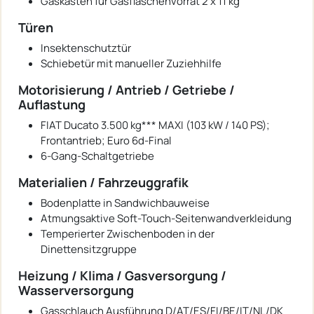
Gaskasten für Gasflaschenvorrat 2 x 11 kg
Türen
Insektenschutztür
Schiebetür mit manueller Zuziehhilfe
Motorisierung / Antrieb / Getriebe /
Auflastung
FIAT Ducato 3.500 kg*** MAXI (103 kW / 140 PS);
Frontantrieb; Euro 6d-Final
6-Gang-Schaltgetriebe
Materialien / Fahrzeuggrafik
Bodenplatte in Sandwichbauweise
Atmungsaktive Soft-Touch-Seitenwandverkleidung
Temperierter Zwischenboden in der
Dinettensitzgruppe
Heizung / Klima / Gasversorgung /
Wasserversorgung
Gasschlauch Ausführung D/AT/ES/FI/BE/IT/NL/DK