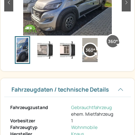
zurück
weit
Fahrzeugdaten / technische Details
Fahrzeugzustand
Gebrauchtfahrzeug
ehem. Mietfahrzeug
Vorbesitzer
1
Fahrzeugtyp
Wohnmobile
Hersteller
Knaus