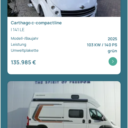
Carthago c-compactline
I 141 LE
Modell-/Baujahr
2025
Leistung
103 KW / 140 PS
Umweltplakette
grün
135.985 €