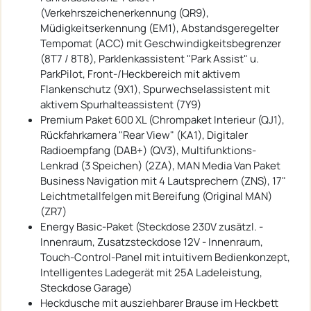
(Verkehrszeichenerkennung (QR9),
Müdigkeitserkennung (EM1), Abstandsgeregelter
Tempomat (ACC) mit Geschwindigkeitsbegrenzer
(8T7 / 8T8), Parklenkassistent "Park Assist" u.
ParkPilot, Front-/Heckbereich mit aktivem
Flankenschutz (9X1), Spurwechselassistent mit
aktivem Spurhalteassistent (7Y9)
Premium Paket 600 XL (Chrompaket Interieur (QJ1),
Rückfahrkamera "Rear View" (KA1), Digitaler
Radioempfang (DAB+) (QV3), Multifunktions-
Lenkrad (3 Speichen) (2ZA), MAN Media Van Paket
Business Navigation mit 4 Lautsprechern (ZNS), 17"
Leichtmetallfelgen mit Bereifung (Original MAN)
(ZR7)
Energy Basic-Paket (Steckdose 230V zusätzl. -
Innenraum, Zusatzsteckdose 12V - Innenraum,
Touch-Control-Panel mit intuitivem Bedienkonzept,
Intelligentes Ladegerät mit 25A Ladeleistung,
Steckdose Garage)
Heckdusche mit ausziehbarer Brause im Heckbett