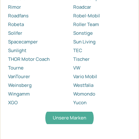
Rimor
Roadcar
Roadfans
Robel-Mobil
Robeta
Roller Team
Solifer
Sonstige
Spacecamper
Sun Living
Sunlight
TEC
THOR Motor Coach
Tischer
Tourne
VW
VanTourer
Vario Mobil
Weinsberg
Westfalia
Wingamm
Womondo
XGO
Yucon
Unsere Marken