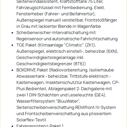
Seitenwindassistent, Kraftstofftank 75 Liter,
Fahrzeugschlüssel mit Fernbedienung, Elekt.
Fensterheber (Fahrer- und Beifahrertür),
Außenspiegel manuell verstellbar, Frontstoßfänger
in Grau mit lackierter Blende in Wagenfarbe
Scheibenwischer-Intervallschaltung mit
Regensensor und automatische Fahrlichtschaltung
TGE Paket (Klimaanlage "Climatic" (ZK1),
Außenspiegel, elektrisch einstell-, beheizbar (6XN),
Geschwindigkeitsregelanlage inkl.
Geschwindigkeitsbegrenzer (8T6))
BOXDRIVE Paket (Radiovorbereitung, Isolierhaube
Abwassertank - beheizbar, Trittstufe elektrisch -
Kastenwagen, Insektenschutztür Kastenwagen, CP-
Plus Bedienteil, Ablagenpaket 2: Dachgalerie mit
zwei 1 DIN-Schächten und Leseleuchte (QE4),
Wasserfiltersystem "BluuWater",
Seitenscheibenverschattung REMIfront IV-System
und Frontscheibenverschattung aus plissiertem
Solarflex-Textil
Fahrerassistenz-Paket 1