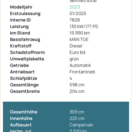
Vermietflotte
Modelljahr
2023
Erstzulassung
01/2025
Interne ID
7828
Leistung
130 kW/177 PS
km Stand
19.990 km
Basisfahrzeug
MAN TGE
Kraftstoff
Diesel
Schadstoffnorm
Euro 6d
Umweltplakette
grün
Getriebe
Automatik
Antriebsart
Frontantrieb
Schlafplätze
4
Gesamtlänge
598 cm
Gesamtbreite
204 cm
Gesamthöhe
309 cm
Innenhöhe
225 cm
Aufbauart
Campervan
techn. zul.
3.500 kg