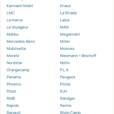
Karmann Mobil
Knaus
LMC
La Strada
La marca
Laika
Le Voyageur
MAN
Malibu
Megamobil
Mercedes-Benz
Miller
Mobilvetta
Mooveo
Morelo
Niesmann + Bischoff
Nordstar
Notin
Orangecamp
P.L.A.
Panama
Peugeot
Phoenix
Pilote
Pössl
RJH
RMB
Randger
Rapido
Reimo
Renault
Rhön Camp