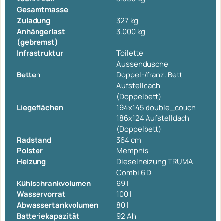
Gesamtmasse
Zuladung
327 kg
Anhängerlast
3.000 kg
(gebremst)
Infrastruktur
Toilette
Aussendusche
Betten
Doppel-/franz. Bett
Aufstelldach
(Doppelbett)
Liegeflächen
194x145 double_couch
186x124 Aufstelldach
(Doppelbett)
Radstand
364 cm
Polster
Memphis
Heizung
Dieselheizung TRUMA
Combi 6 D
Kühlschrankvolumen
69 l
Wasservorrat
100 l
Abwassertankvolumen
80 l
Batteriekapazität
92 Ah