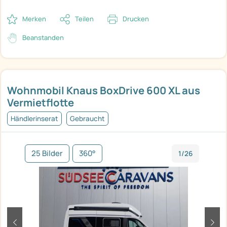
Merken
Teilen
Drucken
Beanstanden
Wohnmobil Knaus BoxDrive 600 XL aus
Vermietflotte
Händlerinserat
Gebraucht
25 Bilder
360°
1/26
zurück
weit