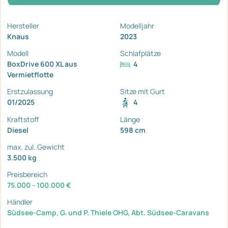
Hersteller
Modelljahr
Knaus
2023
Modell
Schlafplätze
BoxDrive 600 XL aus
4
Vermietflotte
Erstzulassung
Sitze mit Gurt
01/2025
4
Kraftstoff
Länge
Diesel
598 cm
max. zul. Gewicht
3.500 kg
Preisbereich
75.000 - 100.000 €
Händler
Südsee-Camp, G. und P. Thiele OHG, Abt. Südsee-Caravans