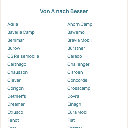
Von A nach Besser
Adria
Ahorn Camp
Bavaria Camp
Bawemo
Benimar
Bravia Mobil
Burow
Bürstner
CS Reisemobile
Carado
Carthago
Challenger
Chausson
Citroen
Clever
Concorde
Corigon
Crosscamp
Dethleffs
Dovra
Dreamer
Elnagh
Etrusco
Eura Mobil
Fendt
Fiat