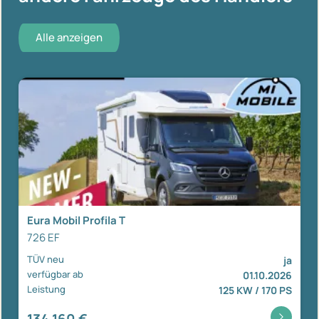
Alle anzeigen
Eura Mobil Profila T
726 EF
TÜV neu
ja
verfügbar ab
01.10.2026
Leistung
125 KW / 170 PS
134.160 €