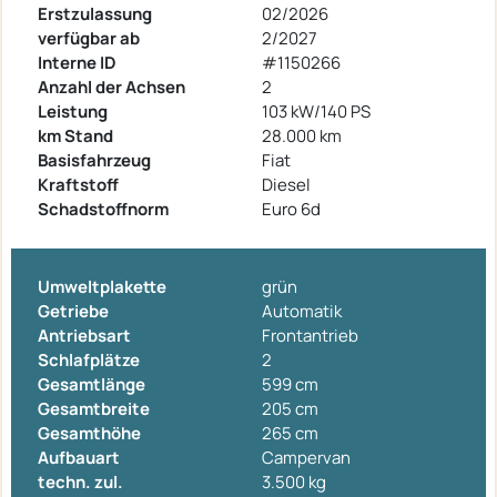
Erstzulassung
02/2026
verfügbar ab
2/2027
Interne ID
#1150266
Anzahl der Achsen
2
Leistung
103 kW/140 PS
km Stand
28.000 km
Basisfahrzeug
Fiat
Kraftstoff
Diesel
Schadstoffnorm
Euro 6d
Umweltplakette
grün
Getriebe
Automatik
Antriebsart
Frontantrieb
Schlafplätze
2
Gesamtlänge
599 cm
Gesamtbreite
205 cm
Gesamthöhe
265 cm
Aufbauart
Campervan
techn. zul.
3.500 kg