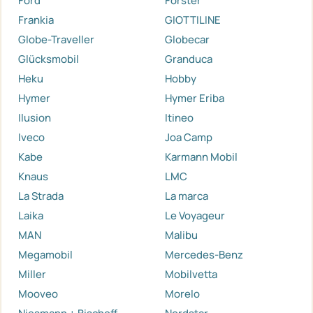
Ford
Forster
Frankia
GIOTTILINE
Globe-Traveller
Globecar
Glücksmobil
Granduca
Heku
Hobby
Hymer
Hymer Eriba
Ilusion
Itineo
Iveco
Joa Camp
Kabe
Karmann Mobil
Knaus
LMC
La Strada
La marca
Laika
Le Voyageur
MAN
Malibu
Megamobil
Mercedes-Benz
Miller
Mobilvetta
Mooveo
Morelo