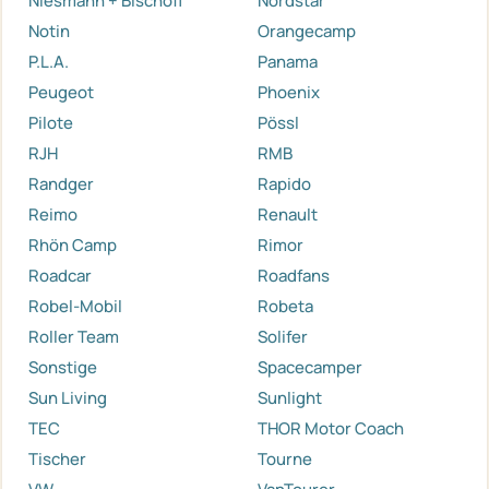
Niesmann + Bischoff
Nordstar
Notin
Orangecamp
P.L.A.
Panama
Peugeot
Phoenix
Pilote
Pössl
RJH
RMB
Randger
Rapido
Reimo
Renault
Rhön Camp
Rimor
Roadcar
Roadfans
Robel-Mobil
Robeta
Roller Team
Solifer
Sonstige
Spacecamper
Sun Living
Sunlight
TEC
THOR Motor Coach
Tischer
Tourne