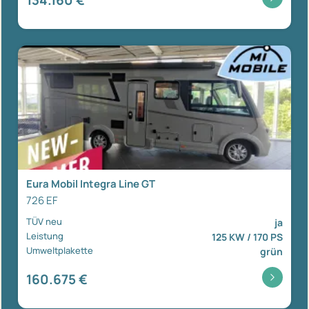
Eura Mobil Integra Line GT
726 EF
TÜV neu
ja
Leistung
125 KW / 170 PS
Umweltplakette
grün
160.675 €