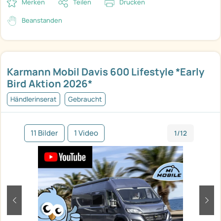
Merken
Teilen
Drucken
Beanstanden
Karmann Mobil Davis 600 Lifestyle *Early
Bird Aktion 2026*
Händlerinserat
Gebraucht
11 Bilder
1 Video
1/12
zurück
weit