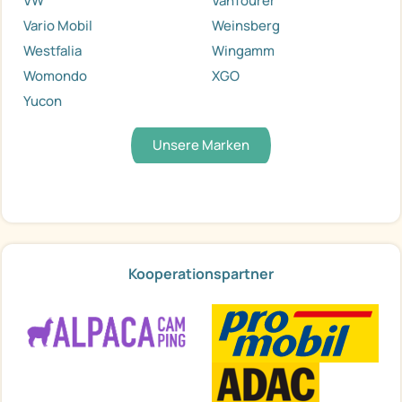
VW
VanTourer
Vario Mobil
Weinsberg
Westfalia
Wingamm
Womondo
XGO
Yucon
Unsere Marken
Kooperationspartner