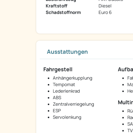
Kraftstoff
Diesel
Schadstoffnorm
Euro 6
Ausstattungen
Fahrgestell
Aufb
Anhängerkupplung
Fa
Tempomat
Ma
Lederlenkrad
He
ABS
Multi
Zentralverriegelung
ESP
Rü
Servolenkung
Ra
SA
TV