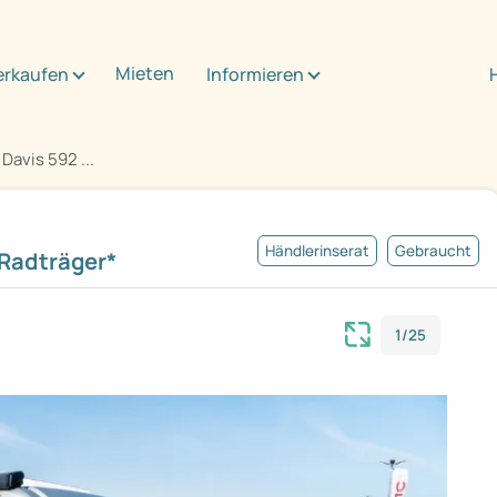
Mieten
erkaufen
Informieren
Davis 592 ...
Händlerinserat
Gebraucht
Radträger*
1/25