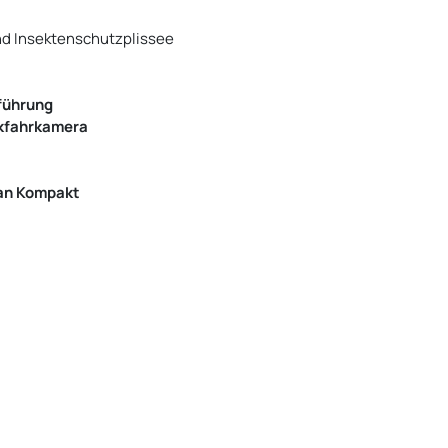
nd Insektenschutzplissee
führung
ckfahrkamera
an Kompakt