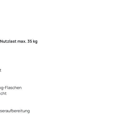
 Nutzlast max. 35 kg
t
-kg-Flaschen
icht
seraufbereitung