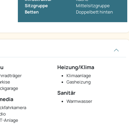
Sitzgruppe
Mittelsitzgruppe
Betten
Doppelbett hinten
au
Heizung/Klima
hrradträger
Klimaanlage
rkise
Gasheizung
ckgarage
Sanitär
media
Warmwasser
ckfahrkamera
dio
T-Anlage