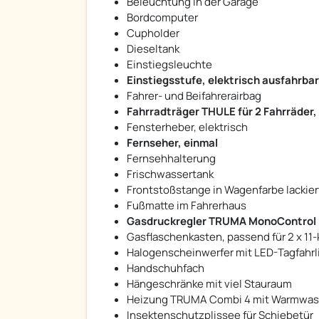
Beleuchtung in der Garage
Bordcomputer
Cupholder
Dieseltank
Einstiegsleuchte
Einstiegsstufe, elektrisch ausfahrbar
Fahrer- und Beifahrerairbag
Fahrradträger THULE für 2 Fahrräder,
Fensterheber, elektrisch
Fernseher, einmal
Fernsehhalterung
Frischwassertank
Frontstoßstange in Wagenfarbe lackier
Fußmatte im Fahrerhaus
Gasdruckregler TRUMA MonoControl
Gasflaschenkasten, passend für 2 x 11
Halogenscheinwerfer mit LED-Tagfahrl
Handschuhfach
Hängeschränke mit viel Stauraum
Heizung TRUMA Combi 4 mit Warmwas
Insektenschutzplissee für Schiebetür