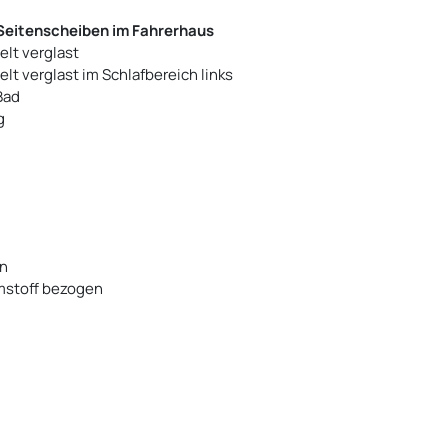
Seitenscheiben im Fahrerhaus
elt verglast
lt verglast im Schlafbereich links
Bad
g
en
umstoff bezogen