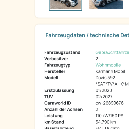
Fahrzeugdaten / technische Det
Fahrzeugzustand
Gebrauchtfahrz
Vorbesitzer
2
Fahrzeugtyp
Wohnmobile
Hersteller
Karmann Mobil
Modell
Davis 592
*SAT*TV*AHK*Ma
Erstzulassung
01/2020
TÜV
02/2027
Caraworld ID
cw-26899676
Anzahl der Achsen
2
Leistung
110 kW/150 PS
km Stand
54.790 km
Basisfahrzeug
FIAT Ducato