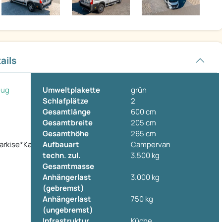
ails
eug
Umweltplakette
grün
Schlafplätze
2
Gesamtlänge
600 cm
Gesamtbreite
205 cm
Gesamthöhe
265 cm
rkise*Kamera*Radträger*
Aufbauart
Campervan
techn. zul.
3.500 kg
Gesamtmasse
Anhängerlast
3.000 kg
(gebremst)
Anhängerlast
750 kg
(ungebremst)
Infrastruktur
Küche