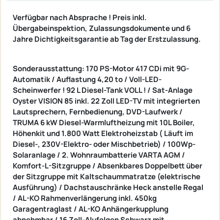
Verfügbar nach Absprache !
Preis inkl.
Übergabeinspektion,
Zulassungsdokumente und 6
Jahre Dichtigkeitsgarantie ab Tag der Erstzulassung.
Sonderausstattung: 170 PS-Motor 417 CDi mit 9G-
Automatik / Auflastung 4,20 to / Voll-LED-
Scheinwerfer ! 92 L Diesel-Tank VOLL ! /
Sat-Anlage
Oyster VISION 85 inkl. 22 Zoll LED-TV
mit integrierten
Lautsprechern, Fernbedienung, DVD-Laufwerk
/
TRUMA 6 kW Diesel-Warmluftheizung mit 10L Boiler,
Höhenkit und 1.800 Watt Elektroheizstab (
Läuft im
Diesel-, 230V-Elektro- oder Mischbetrieb)
/ 100Wp-
Solaranlage / 2. Wohnraumbatterie VARTA AGM /
Komfort-L-Sitzgruppe /
Absenkbares Doppelbett über
der Sitzgruppe mit Kaltschaummatratze (elektrische
Ausführung)
/ Dachstauschränke Heck anstelle Regal
/ AL-KO Rahmenverlängerung inkl. 450kg
Garagentraglast / AL-KO Anhängerkupplung
abnehmbar / 16 Zoll-Alufelgen Schwarz mit