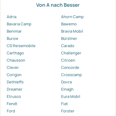
Von A nach Besser
Adria
Ahorn Camp
Bavaria Camp
Bawemo
Benimar
Bravia Mobil
Burow
Bürstner
CS Reisemobile
Carado
Carthago
Challenger
Chausson
Citroen
Clever
Concorde
Corigon
Crosscamp
Dethleffs
Dovra
Dreamer
Elnagh
Etrusco
Eura Mobil
Fendt
Fiat
Ford
Forster