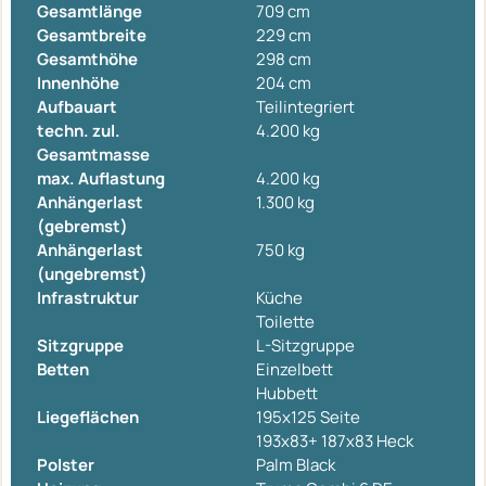
Gesamtlänge
709 cm
Gesamtbreite
229 cm
Gesamthöhe
298 cm
Innenhöhe
204 cm
Aufbauart
Teilintegriert
techn. zul.
4.200 kg
Gesamtmasse
max. Auflastung
4.200 kg
Anhängerlast
1.300 kg
(gebremst)
Anhängerlast
750 kg
(ungebremst)
Infrastruktur
Küche
Toilette
Sitzgruppe
L-Sitzgruppe
Betten
Einzelbett
Hubbett
Liegeflächen
195x125 Seite
193x83+ 187x83 Heck
Polster
Palm Black