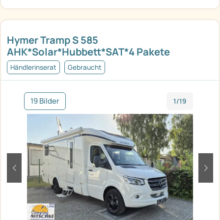
Hymer Tramp S 585
AHK*Solar*Hubbett*SAT*4 Pakete
Händlerinserat
Gebraucht
19 Bilder
1/19
zurück
weit