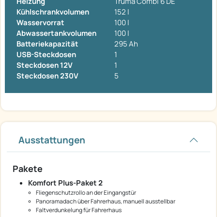
Heizung
Truma Combi 6 DE
Kühlschrankvolumen
152 l
Wasservorrat
100 l
Abwassertankvolumen
100 l
Batteriekapazität
295 Ah
USB-Steckdosen
1
Steckdosen 12V
1
Steckdosen 230V
5
Ausstattungen
Pakete
Komfort Plus-Paket 2
Fliegenschutzrollo an der Eingangstür
Panoramadach über Fahrerhaus, manuell ausstellbar
Faltverdunkelung für Fahrerhaus