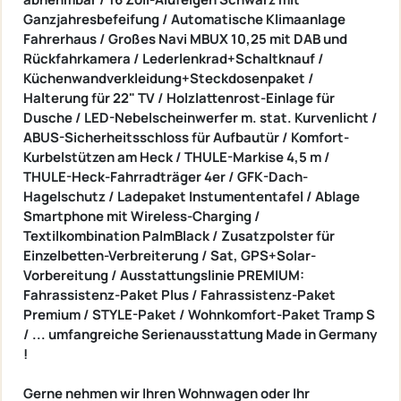
Ganzjahresbefeifung / Automatische Klimaanlage
Fahrerhaus / Großes Navi MBUX 10,25 mit DAB und
Rückfahrkamera / Lederlenkrad+Schaltknauf /
Küchenwandverkleidung+Steckdosenpaket /
Halterung für 22" TV
/
Holzlattenrost-Einlage für
Dusche / LED-Nebelscheinwerfer m. stat. Kurvenlicht /
ABUS-Sicherheitsschloss für Aufbautür / Komfort-
Kurbelstützen am Heck / THULE-Markise 4,5 m
/
THULE-Heck-Fahrradträger 4er / GFK-Dach-
Hagelschutz / Ladepaket Instumententafel / Ablage
Smartphone mit Wireless-Charging /
Textilkombination PalmBlack / Zusatzpolster für
Einzelbetten-Verbreiterung / Sat, GPS+Solar-
Vorbereitung / Ausstattungslinie PREMIUM:
Fahrassistenz-Paket Plus / Fahrassistenz-Paket
Premium / STYLE-Paket / Wohnkomfort-Paket Tramp S
/
... umfangreiche Serienausstattung Made in Germany
!
Gerne nehmen wir Ihren Wohnwagen oder Ihr