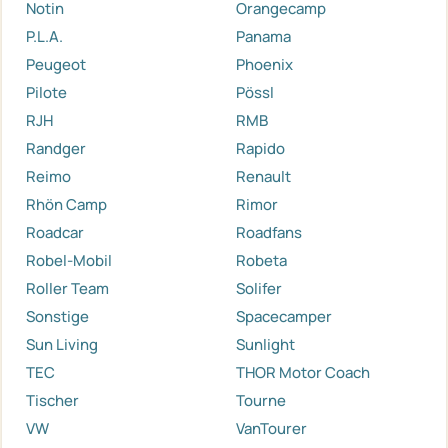
Notin
Orangecamp
P.L.A.
Panama
Peugeot
Phoenix
Pilote
Pössl
RJH
RMB
Randger
Rapido
Reimo
Renault
Rhön Camp
Rimor
Roadcar
Roadfans
Robel-Mobil
Robeta
Roller Team
Solifer
Sonstige
Spacecamper
Sun Living
Sunlight
TEC
THOR Motor Coach
Tischer
Tourne
VW
VanTourer