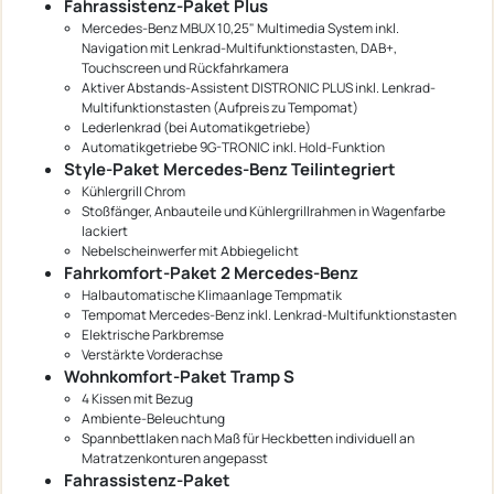
Fahrassistenz-Paket Plus
Mercedes-Benz MBUX 10,25" Multimedia System inkl.
Navigation mit Lenkrad-Multifunktionstasten, DAB+,
Touchscreen und Rückfahrkamera
Aktiver Abstands-Assistent DISTRONIC PLUS inkl. Lenkrad-
Multifunktionstasten (Aufpreis zu Tempomat)
Lederlenkrad (bei Automatikgetriebe)
Automatikgetriebe 9G-TRONIC inkl. Hold-Funktion
Style-Paket Mercedes-Benz Teilintegriert
Kühlergrill Chrom
Stoßfänger, Anbauteile und Kühlergrillrahmen in Wagenfarbe
lackiert
Nebelscheinwerfer mit Abbiegelicht
Fahrkomfort-Paket 2 Mercedes-Benz
Halbautomatische Klimaanlage Tempmatik
Tempomat Mercedes-Benz inkl. Lenkrad-Multifunktionstasten
Elektrische Parkbremse
Verstärkte Vorderachse
Wohnkomfort-Paket Tramp S
4 Kissen mit Bezug
Ambiente-Beleuchtung
Spannbettlaken nach Maß für Heckbetten individuell an
Matratzenkonturen angepasst
Fahrassistenz-Paket