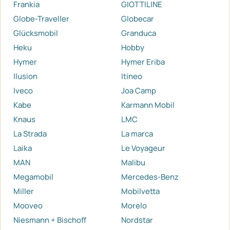
Frankia
GIOTTILINE
Globe-Traveller
Globecar
Glücksmobil
Granduca
Heku
Hobby
Hymer
Hymer Eriba
Ilusion
Itineo
Iveco
Joa Camp
Kabe
Karmann Mobil
Knaus
LMC
La Strada
La marca
Laika
Le Voyageur
MAN
Malibu
Megamobil
Mercedes-Benz
Miller
Mobilvetta
Mooveo
Morelo
Niesmann + Bischoff
Nordstar