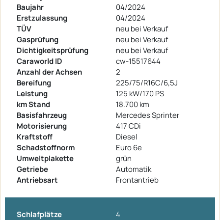
Baujahr
04/2024
Erstzulassung
04/2024
TÜV
neu bei Verkauf
Gasprüfung
neu bei Verkauf
Dichtigkeitsprüfung
neu bei Verkauf
Caraworld ID
cw-15517644
Anzahl der Achsen
2
Bereifung
225/75/R16C/6,5J
Leistung
125 kW/170 PS
km Stand
18.700 km
Basisfahrzeug
Mercedes Sprinter
Motorisierung
417 CDi
Kraftstoff
Diesel
Schadstoffnorm
Euro 6e
Umweltplakette
grün
Getriebe
Automatik
Antriebsart
Frontantrieb
Schlafplätze
4