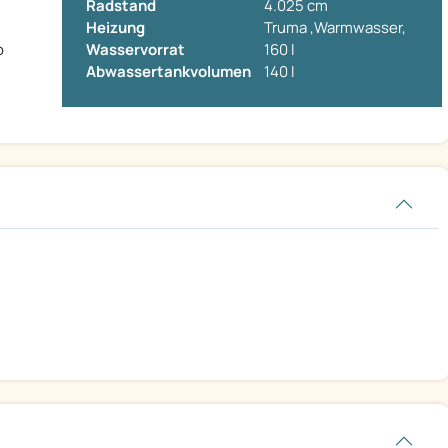
Radstand
4.025 cm
Heizung
Truma ,Warmwasser,
o
Wasservorrat
160 l
Abwassertankvolumen
140 l