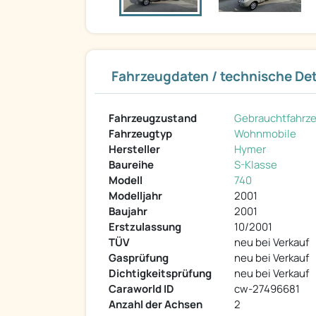
Fahrzeugdaten / technische Det
Fahrzeugzustand
Gebrauchtfahrz
Fahrzeugtyp
Wohnmobile
Hersteller
Hymer
Baureihe
S-Klasse
Modell
740
Modelljahr
2001
Baujahr
2001
Erstzulassung
10/2001
TÜV
neu bei Verkauf
Gasprüfung
neu bei Verkauf
Dichtigkeitsprüfung
neu bei Verkauf
Caraworld ID
cw-27496681
Anzahl der Achsen
2