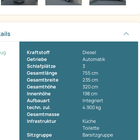
ails
eug
Kraftstoff
Diesel
Getriebe
Automatik
Schlafplätze
3
Gesamtlänge
755 cm
Gesamtbreite
235 cm
Gesamthöhe
320 cm
Innenhöhe
198 cm
Aufbauart
Integriert
techn. zul.
4.900 kg
Gesamtmasse
Infrastruktur
Küche
Toilette
Sitzgruppe
Barsitzgruppe