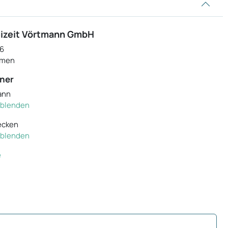
eizeit Vörtmann GmbH
26
emen
ner
ann
inblenden
ecken
inblenden
e