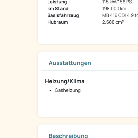
Leistung
115 kW/156 PS
km Stand
198.000 km
Basisfahrzeug
MB 416 CDI 4,9 t
Hubraum
2.688 cm³
Ausstattungen
Heizung/Klima
Gasheizung
Beschreibung