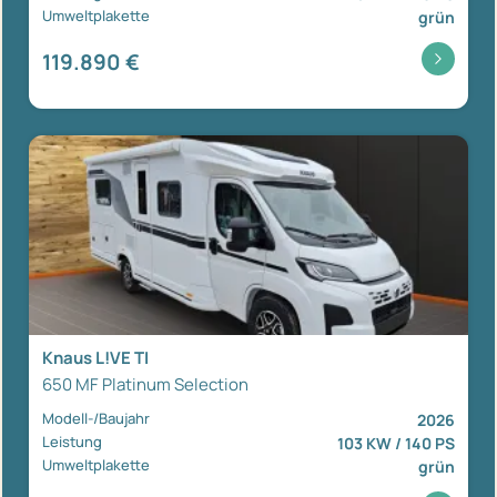
Umweltplakette
grün
119.890 €
Knaus L!VE TI
650 MF Platinum Selection
Modell-/Baujahr
2026
Leistung
103 KW / 140 PS
Umweltplakette
grün