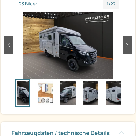
23 Bilder
1/23
zurück
weit
Fahrzeugdaten / technische Details