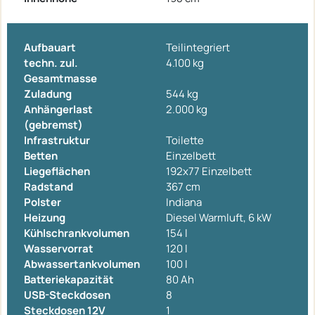
Aufbauart
Teilintegriert
techn. zul.
4.100 kg
Gesamtmasse
Zuladung
544 kg
Anhängerlast
2.000 kg
(gebremst)
Infrastruktur
Toilette
Betten
Einzelbett
Liegeflächen
192x77 Einzelbett
Radstand
367 cm
Polster
Indiana
Heizung
Diesel Warmluft, 6 kW
Kühlschrankvolumen
154 l
Wasservorrat
120 l
Abwassertankvolumen
100 l
Batteriekapazität
80 Ah
USB-Steckdosen
8
Steckdosen 12V
1