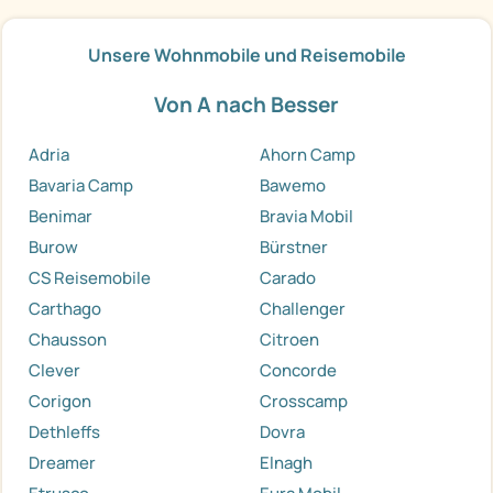
Unsere Wohnmobile und Reisemobile
Von A nach Besser
Adria
Ahorn Camp
Bavaria Camp
Bawemo
Benimar
Bravia Mobil
Burow
Bürstner
CS Reisemobile
Carado
Carthago
Challenger
Chausson
Citroen
Clever
Concorde
Corigon
Crosscamp
Dethleffs
Dovra
Dreamer
Elnagh