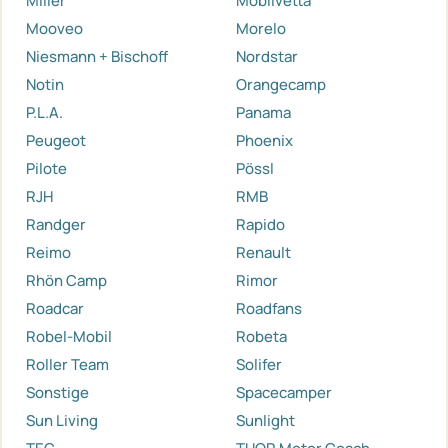
Miller
Mobilvetta
Mooveo
Morelo
Niesmann + Bischoff
Nordstar
Notin
Orangecamp
P.L.A.
Panama
Peugeot
Phoenix
Pilote
Pössl
RJH
RMB
Randger
Rapido
Reimo
Renault
Rhön Camp
Rimor
Roadcar
Roadfans
Robel-Mobil
Robeta
Roller Team
Solifer
Sonstige
Spacecamper
Sun Living
Sunlight