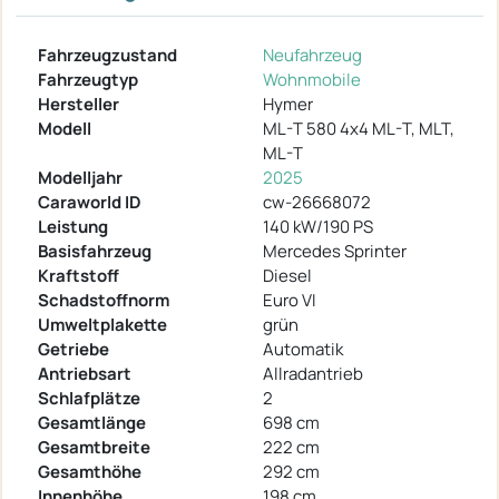
Fahrzeugzustand
Neufahrzeug
Fahrzeugtyp
Wohnmobile
Hersteller
Hymer
Modell
ML-T 580 4x4 ML-T, MLT,
ML-T
Modelljahr
2025
Caraworld ID
cw-26668072
Leistung
140 kW/190 PS
Basisfahrzeug
Mercedes Sprinter
Kraftstoff
Diesel
Schadstoffnorm
Euro VI
Umweltplakette
grün
Getriebe
Automatik
Antriebsart
Allradantrieb
Schlafplätze
2
Gesamtlänge
698 cm
Gesamtbreite
222 cm
Gesamthöhe
292 cm
Innenhöhe
198 cm