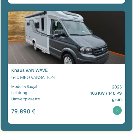
Knaus VAN WAVE
640 MEG VANSATION
Modell-/Baujahr
2025
Leistung
103 KW / 140 PS
Umweltplakette
grün
79.890 €