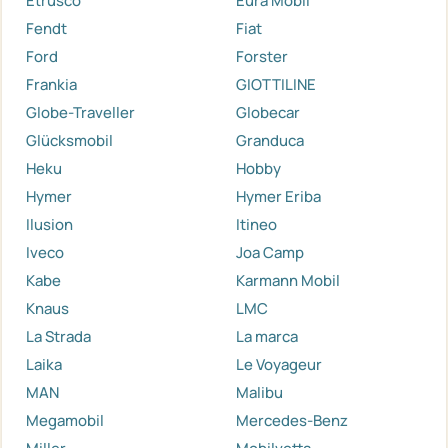
Etrusco
Eura Mobil
Fendt
Fiat
Ford
Forster
Frankia
GIOTTILINE
Globe-Traveller
Globecar
Glücksmobil
Granduca
Heku
Hobby
Hymer
Hymer Eriba
Ilusion
Itineo
Iveco
Joa Camp
Kabe
Karmann Mobil
Knaus
LMC
La Strada
La marca
Laika
Le Voyageur
MAN
Malibu
Megamobil
Mercedes-Benz