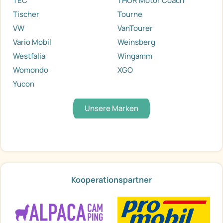
TEC
THOR Motor Coach
Tischer
Tourne
VW
VanTourer
Vario Mobil
Weinsberg
Westfalia
Wingamm
Womondo
XGO
Yucon
Unsere Marken
Kooperationspartner