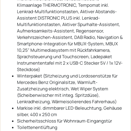
Klimaanlage THERMOTRONIC, Tempomat inkl.
Lenkrad-Multifunktionstasten, Aktiver Abstands-
Assistent DISTRONIC PLUS inkl. Lenkrad-
Multifunktionstasten, Aktiver Spurhalte-Assistent,
Aufmerksamkeits-Assistent, Regensensor,
Verkehrszeichen-Assistent, DAB Radio, Navigation &
Smartphone-Integration für MBUX-System, MBUX
10,25" Multimediasystem mit Rückfahrkamera,
Sprachsteuerung und Touchscreen, Ladepaket
Instrumententafel mit 2 x USB-C Stecker 5V / 1x 12V-
Steckdose)
Winterpaket (Sitzheizung und Lordosenstütze für
Mercedes Benz Originalsitze, Warmluft-
Zusatzheizung elektrisch, Wet Wiper System
(Scheibenwischer mit integ. Spritzdüse),
Lenkradheizung, Wärmeisolierendes Fahrerhaus)
Markise inkl. dimmbarer LED-Beleuchtung, Gehäuse
silber, 400 x 250 cm
Sicherheitsschloss für Wohnraum-Eingangstür
Toilettenentlüftung