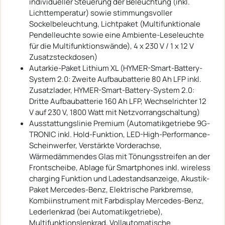
individueller Steuerung der Beleuchtung (inkl.
Lichttemperatur) sowie stimmungsvoller
Sockelbeleuchtung, Lichtpaket (Multifunktionale
Pendelleuchte sowie eine Ambiente-Leseleuchte
für die Multifunktionswände), 4 x 230 V / 1 x 12 V
Zusatzsteckdosen)
Autarkie-Paket Lithium XL (HYMER-Smart-Battery-
System 2.0: Zweite Aufbaubatterie 80 Ah LFP inkl.
Zusatzlader, HYMER-Smart-Battery-System 2.0:
Dritte Aufbaubatterie 160 Ah LFP, Wechselrichter 12
V auf 230 V, 1800 Watt mit Netzvorrangschaltung)
Ausstattungslinie Premium (Automatikgetriebe 9G-
TRONIC inkl. Hold-Funktion, LED-High-Performance-
Scheinwerfer, Verstärkte Vorderachse,
Wärmedämmendes Glas mit Tönungsstreifen an der
Frontscheibe, Ablage für Smartphones inkl. wireless
charging Funktion und Ladestandsanzeige, Akustik-
Paket Mercedes-Benz, Elektrische Parkbremse,
Kombiinstrument mit Farbdisplay Mercedes-Benz,
Lederlenkrad (bei Automatikgetriebe),
Multifunktionslenkrad, Vollautomatische