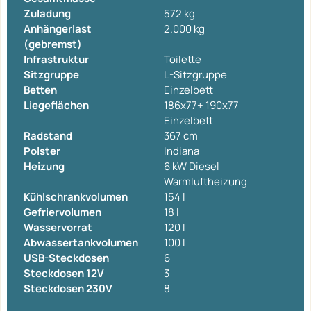
Zuladung
572 kg
Anhängerlast
2.000 kg
(gebremst)
Infrastruktur
Toilette
Sitzgruppe
L-Sitzgruppe
Betten
Einzelbett
Liegeflächen
186x77+ 190x77
Einzelbett
Radstand
367 cm
Polster
Indiana
Heizung
6 kW Diesel
Warmluftheizung
Kühlschrankvolumen
154 l
Gefriervolumen
18 l
Wasservorrat
120 l
Abwassertankvolumen
100 l
USB-Steckdosen
6
Steckdosen 12V
3
Steckdosen 230V
8