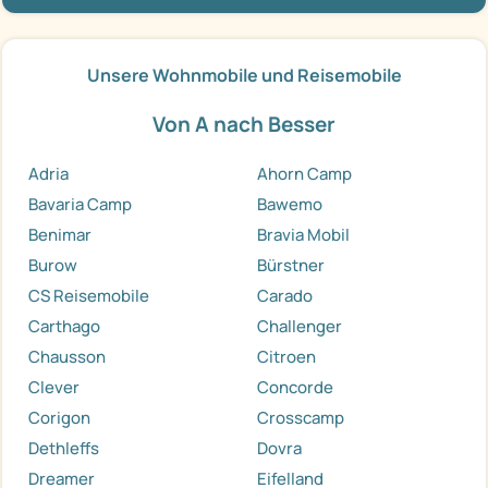
Unsere Wohnmobile und Reisemobile
Von A nach Besser
Adria
Ahorn Camp
Bavaria Camp
Bawemo
Benimar
Bravia Mobil
Burow
Bürstner
CS Reisemobile
Carado
Carthago
Challenger
Chausson
Citroen
Clever
Concorde
Corigon
Crosscamp
Dethleffs
Dovra
Dreamer
Eifelland