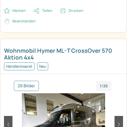
Merken
Teilen
Drucken
Beanstanden
Wohnmobil Hymer ML-T CrossOver 570
Aktion 4x4
Händlerinserat
Neu
26 Bilder
1/26
zurück
weit