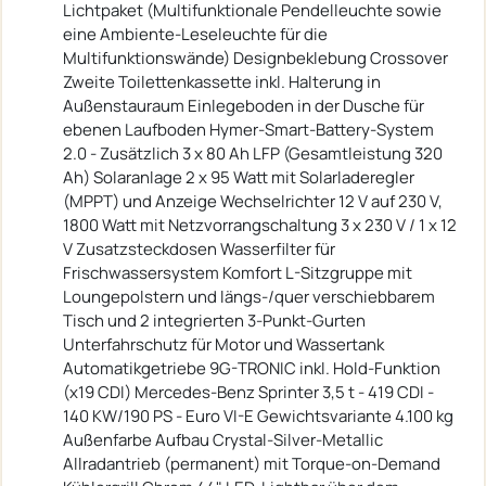
Lichtpaket (Multifunktionale Pendelleuchte sowie
eine Ambiente-Leseleuchte für die
Multifunktionswände) Designbeklebung Crossover
Zweite Toilettenkassette inkl. Halterung in
Außenstauraum Einlegeboden in der Dusche für
ebenen Laufboden Hymer-Smart-Battery-System
2.0 - Zusätzlich 3 x 80 Ah LFP (Gesamtleistung 320
Ah) Solaranlage 2 x 95 Watt mit Solarladeregler
(MPPT) und Anzeige Wechselrichter 12 V auf 230 V,
1800 Watt mit Netzvorrangschaltung 3 x 230 V / 1 x 12
V Zusatzsteckdosen Wasserfilter für
Frischwassersystem Komfort L-Sitzgruppe mit
Loungepolstern und längs-/quer verschiebbarem
Tisch und 2 integrierten 3-Punkt-Gurten
Unterfahrschutz für Motor und Wassertank
Automatikgetriebe 9G-TRONIC inkl. Hold-Funktion
(x19 CDI) Mercedes-Benz Sprinter 3,5 t - 419 CDI -
140 KW/190 PS - Euro VI-E Gewichtsvariante 4.100 kg
Außenfarbe Aufbau Crystal-Silver-Metallic
Allradantrieb (permanent) mit Torque-on-Demand