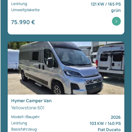
Leistung
121 KW / 165 PS
Umweltplakette
grün
75.990 €
Hymer Camper Van
Yellowstone 601
Modell-/Baujahr
2026
Leistung
103 KW / 140 PS
Basisfahrzeug
Fiat Ducato