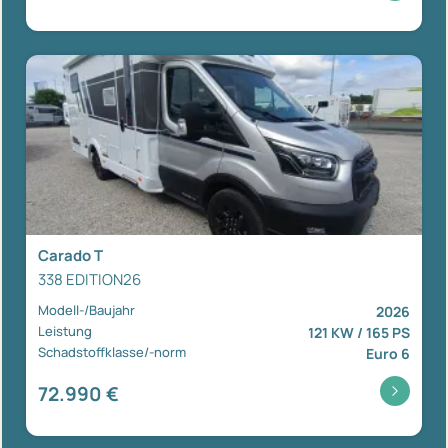
Carado T
338 EDITION26
Modell-/Baujahr
2026
Leistung
121 KW / 165 PS
Schadstoffklasse/-norm
Euro 6
72.990 €