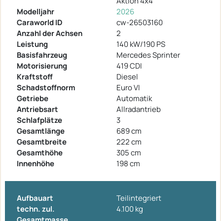
Aktion 4x4
Modelljahr
2026
Caraworld ID
cw-26503160
Anzahl der Achsen
2
Leistung
140 kW/190 PS
Basisfahrzeug
Mercedes Sprinter
Motorisierung
419 CDI
Kraftstoff
Diesel
Schadstoffnorm
Euro VI
Getriebe
Automatik
Antriebsart
Allradantrieb
Schlafplätze
3
Gesamtlänge
689 cm
Gesamtbreite
222 cm
Gesamthöhe
305 cm
Innenhöhe
198 cm
Aufbauart
Teilintegriert
techn. zul.
4.100 kg
Gesamtmasse