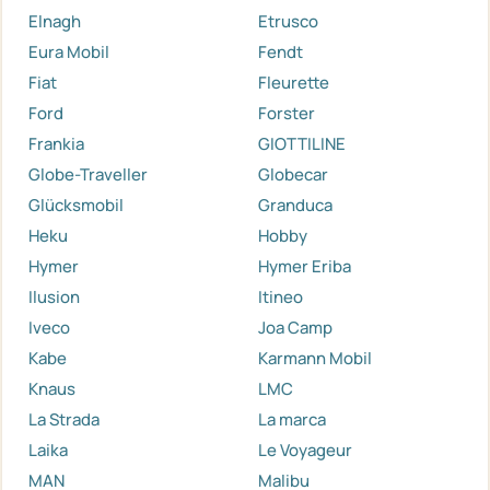
Elnagh
Etrusco
Eura Mobil
Fendt
Fiat
Fleurette
Ford
Forster
Frankia
GIOTTILINE
Globe-Traveller
Globecar
Glücksmobil
Granduca
Heku
Hobby
Hymer
Hymer Eriba
Ilusion
Itineo
Iveco
Joa Camp
Kabe
Karmann Mobil
Knaus
LMC
La Strada
La marca
Laika
Le Voyageur
MAN
Malibu