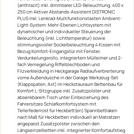
(anthrazit) inkl. dimmbarer LED-Beleuchtung, 400 x
250 cm Aktiver Abstands-Assistent DISTRONIC
PLUS inkl. Lenkrad-Multifunktionstasten Ambient-
Light-System: Mehr-Ebenen Lichtsystem mit
dynamischer und individueller Steuerung der
Beleuchtung (inkl. Lichttemperatur) sowie
stimmungsvoller Sockelbeleuchtung 4 Kissen mit
Bezug Komfort-Eingangstür mit Fenster,
Verdunkelungsrollo, integriertem Mülleimer und 2-
fach Verriegelung Riffelblechboden und
Filzverkleidung in Heckgarage Radlaufverbreiterung
vorne Außendusche in der Garage Werkzeug-Set
(Klappspaten, Axt) im Heckstauraum Bettenbau für
Komfort L-Sitzgruppe inkl. Zusatzpolster und
absenkbarem Tisch unter Einbeziehung des
Fahrersitzes Schlafkomfortsystem mit
Tellerfederrost für Heckbett(en) Spannbettlaken
nach Maß für Heckbetten individuell an Matratzen
angepasst Zusatzpolster zwischen den
Längseinzelbetten inkl. integrierter Komfortaufstieg