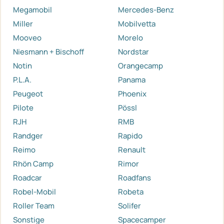
Megamobil
Mercedes-Benz
Miller
Mobilvetta
Mooveo
Morelo
Niesmann + Bischoff
Nordstar
Notin
Orangecamp
P.L.A.
Panama
Peugeot
Phoenix
Pilote
Pössl
RJH
RMB
Randger
Rapido
Reimo
Renault
Rhön Camp
Rimor
Roadcar
Roadfans
Robel-Mobil
Robeta
Roller Team
Solifer
Sonstige
Spacecamper