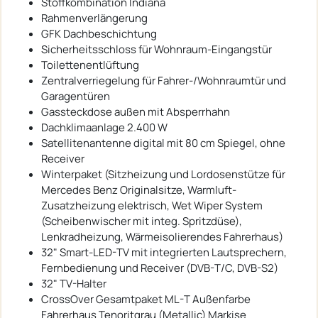
Stoffkombination Indiana
Rahmenverlängerung
GFK Dachbeschichtung
Sicherheitsschloss für Wohnraum-Eingangstür
Toilettenentlüftung
Zentralverriegelung für Fahrer-/Wohnraumtür und
Garagentüren
Gassteckdose außen mit Absperrhahn
Dachklimaanlage 2.400 W
Satellitenantenne digital mit 80 cm Spiegel, ohne
Receiver
Winterpaket (Sitzheizung und Lordosenstütze für
Mercedes Benz Originalsitze, Warmluft-
Zusatzheizung elektrisch, Wet Wiper System
(Scheibenwischer mit integ. Spritzdüse),
Lenkradheizung, Wärmeisolierendes Fahrerhaus)
32" Smart-LED-TV mit integrierten Lautsprechern,
Fernbedienung und Receiver (DVB-T/C, DVB-S2)
32" TV-Halter
CrossOver Gesamtpaket ML-T Außenfarbe
Fahrerhaus Tenoritgrau (Metallic) Markise