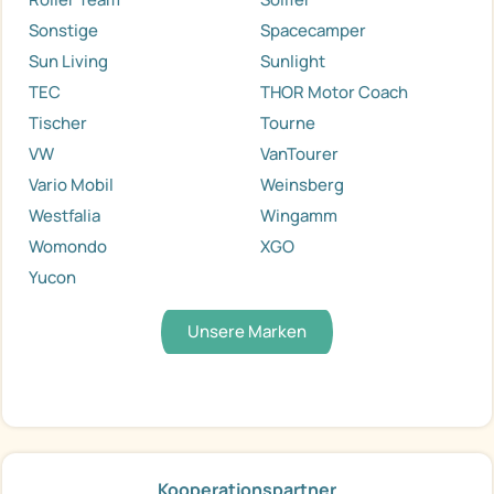
Sonstige
Spacecamper
Sun Living
Sunlight
TEC
THOR Motor Coach
Tischer
Tourne
VW
VanTourer
Vario Mobil
Weinsberg
Westfalia
Wingamm
Womondo
XGO
Yucon
Unsere Marken
Kooperationspartner