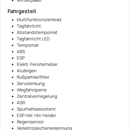
Winterpaket
Fahrgestell
Multifunktionslenkrad
Tagfahrlicht
Abstandstempomat
Tagfahrlicht LED
Tempomat
ABS
ESP
Elektr. Fensterheber
Alufelgen
Rußpartikelfilter
Servolenkung
Wegfahrsperre
Zentralverriegelung
ASR
Spurhalteassistent
ESP inkl. Hill-Holder
Regensensor
Verkehrszeichenerkennung