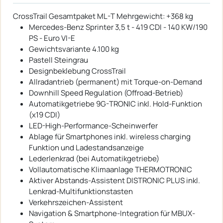
CrossTrail Gesamtpaket ML-T Mehrgewicht: +368 kg
Mercedes-Benz Sprinter 3,5 t - 419 CDI - 140 KW/190
PS - Euro VI-E
Gewichtsvariante 4.100 kg
Pastell Steingrau
Designbeklebung CrossTrail
Allradantrieb (permanent) mit Torque-on-Demand
Downhill Speed Regulation (Offroad-Betrieb)
Automatikgetriebe 9G-TRONIC inkl. Hold-Funktion
(x19 CDI)
LED-High-Performance-Scheinwerfer
Ablage für Smartphones inkl. wireless charging
Funktion und Ladestandsanzeige
Lederlenkrad (bei Automatikgetriebe)
Vollautomatische Klimaanlage THERMOTRONIC
Aktiver Abstands-Assistent DISTRONIC PLUS inkl.
Lenkrad-Multifunktionstasten
Verkehrszeichen-Assistent
Navigation & Smartphone-Integration für MBUX-