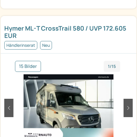
Hymer ML-T CrossTrail 580 / UVP 172.605
EUR
Händlerinserat
Neu
15 Bilder
1/15
zurück
weit