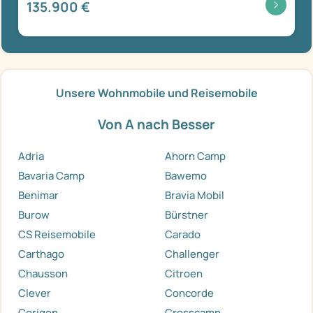
135.900 €
Unsere Wohnmobile und Reisemobile
Von A nach Besser
Adria
Ahorn Camp
Bavaria Camp
Bawemo
Benimar
Bravia Mobil
Burow
Bürstner
CS Reisemobile
Carado
Carthago
Challenger
Chausson
Citroen
Clever
Concorde
Corigon
Crosscamp