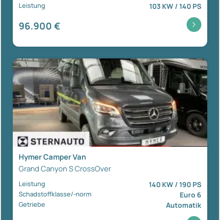
Leistung
103 KW / 140 PS
96.900 €
Hymer Camper Van
Grand Canyon S CrossOver
Leistung
140 KW / 190 PS
Schadstoffklasse/-norm
Euro 6
Getriebe
Automatik