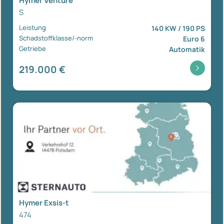
Hymer Venture
S
Leistung
140 KW / 190 PS
Schadstoffklasse/-norm
Euro 6
Getriebe
Automatik
219.000 €
Hymer Exsis-t
474