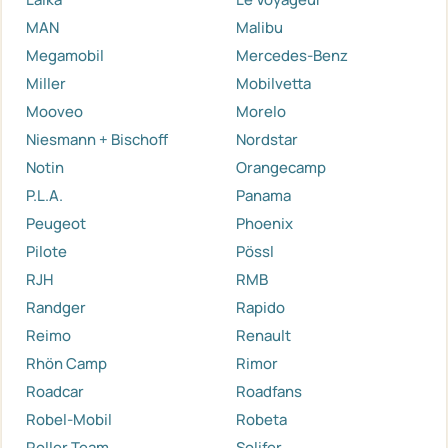
MAN
Malibu
Megamobil
Mercedes-Benz
Miller
Mobilvetta
Mooveo
Morelo
Niesmann + Bischoff
Nordstar
Notin
Orangecamp
P.L.A.
Panama
Peugeot
Phoenix
Pilote
Pössl
RJH
RMB
Randger
Rapido
Reimo
Renault
Rhön Camp
Rimor
Roadcar
Roadfans
Robel-Mobil
Robeta
Roller Team
Solifer