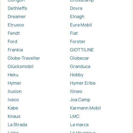
Dethleffs
Dovra
Dreamer
Elnagh
Etrusco
Eura Mobil
Fendt
Fiat
Ford
Forster
Frankia
GIOTTILINE
Globe-Traveller
Globecar
Glücksmobil
Granduca
Heku
Hobby
Hymer
Hymer Eriba
Ilusion
Itineo
Iveco
Joa Camp
Kabe
Karmann Mobil
Knaus
LMC
La Strada
La marca
Laika
Le Voyageur