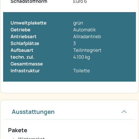
Schadstoffnorm
Euro 6
Umweltplakette
grün
Getriebe
Automatik
Antriebsart
Allradantrieb
Schlafplätze
3
Aufbauart
Teilintegriert
techn. zul.
4.100 kg
Gesamtmasse
Infrastruktur
Toilette
Ausstattungen
Pakete