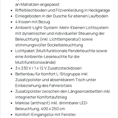
an Matratzen angepasst
Riffelblechboden und Filzverkleidung in Heckgarage
Einlegeboden in der Dusche für ebenen Laufboden
4 Kissen mit Bezug
Ambient-Light-System: Mehr-Ebenen Lichtsystem
mit dynamischer und individueller Steuerung der
Beleuchtung (inkl. Lichttemperatur) sowie
stimmungsvoller Sockelbeleuchtung
Lichtpaket (Multifunktionale Pendelleuchte sowie
eine Ambiente-Leseleuchte für die
Multifunktionswände)
3 x 230 V / 1 x 12 V Zusatzsteckdosen
Bettenbau für Komfort L-Sitzgruppe inkl.
Zusatzpolster und absenkbarem Tisch unter
Einbeziehung des Fahrersitzes
Zusatzpolster zwischen den Längseinzelbetten inkl.
integrierter Komfortaufstieg
Markise (anthrazit) inkl. dimmbarer LED-
Beleuchtung, 400 x 250 cm
Komfort-Eingangstür mit Fenster,