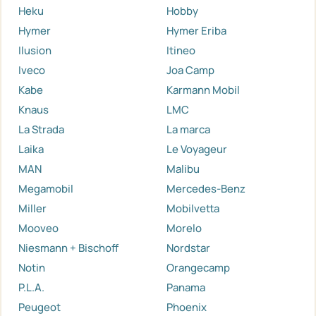
Heku
Hobby
Hymer
Hymer Eriba
Ilusion
Itineo
Iveco
Joa Camp
Kabe
Karmann Mobil
Knaus
LMC
La Strada
La marca
Laika
Le Voyageur
MAN
Malibu
Megamobil
Mercedes-Benz
Miller
Mobilvetta
Mooveo
Morelo
Niesmann + Bischoff
Nordstar
Notin
Orangecamp
P.L.A.
Panama
Peugeot
Phoenix