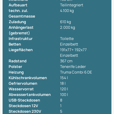
Aufbauart
Teilintegriert
techn. zul.
4.100 kg
Gesamtmasse
Zuladung
610 kg
Anhängerlast
2.000 kg
(gebremst)
Infrastruktur
Toilette
Betten
Einzelbett
Liegeflächen
191x77+ 192x77
Einzelbett
Radstand
367 cm
Polster
Tenerife Leder
Heizung
Truma Combi 6 DE
Kühlschrankvolumen
154 l
Gefriervolumen
18 l
Wasservorrat
120 l
Abwassertankvolumen
100 l
USB-Steckdosen
8
Steckdosen 12V
1
Steckdosen 230V
5