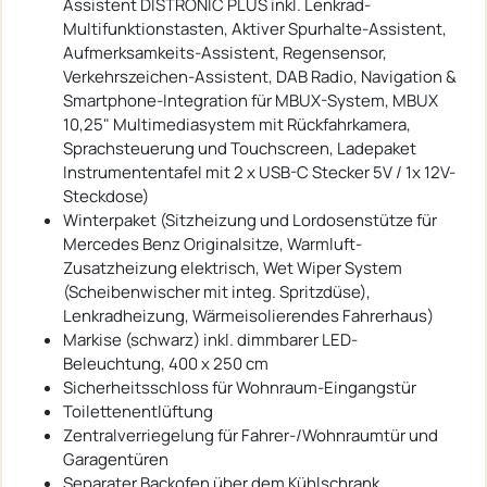
Assistent DISTRONIC PLUS inkl. Lenkrad-
Multifunktionstasten, Aktiver Spurhalte-Assistent,
Aufmerksamkeits-Assistent, Regensensor,
Verkehrszeichen-Assistent, DAB Radio, Navigation &
Smartphone-Integration für MBUX-System, MBUX
10,25" Multimediasystem mit Rückfahrkamera,
Sprachsteuerung und Touchscreen, Ladepaket
Instrumententafel mit 2 x USB-C Stecker 5V / 1x 12V-
Steckdose)
Winterpaket (Sitzheizung und Lordosenstütze für
Mercedes Benz Originalsitze, Warmluft-
Zusatzheizung elektrisch, Wet Wiper System
(Scheibenwischer mit integ. Spritzdüse),
Lenkradheizung, Wärmeisolierendes Fahrerhaus)
Markise (schwarz) inkl. dimmbarer LED-
Beleuchtung, 400 x 250 cm
Sicherheitsschloss für Wohnraum-Eingangstür
Toilettenentlüftung
Zentralverriegelung für Fahrer-/Wohnraumtür und
Garagentüren
Separater Backofen über dem Kühlschrank