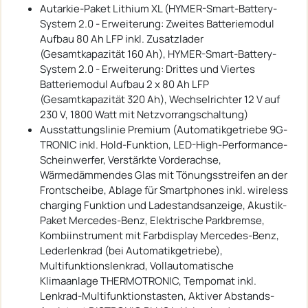
Autarkie-Paket Lithium XL (HYMER-Smart-Battery-
System 2.0 - Erweiterung: Zweites Batteriemodul
Aufbau 80 Ah LFP inkl. Zusatzlader
(Gesamtkapazität 160 Ah), HYMER-Smart-Battery-
System 2.0 - Erweiterung: Drittes und Viertes
Batteriemodul Aufbau 2 x 80 Ah LFP
(Gesamtkapazität 320 Ah), Wechselrichter 12 V auf
230 V, 1800 Watt mit Netzvorrangschaltung)
Ausstattungslinie Premium (Automatikgetriebe 9G-
TRONIC inkl. Hold-Funktion, LED-High-Performance-
Scheinwerfer, Verstärkte Vorderachse,
Wärmedämmendes Glas mit Tönungsstreifen an der
Frontscheibe, Ablage für Smartphones inkl. wireless
charging Funktion und Ladestandsanzeige, Akustik-
Paket Mercedes-Benz, Elektrische Parkbremse,
Kombiinstrument mit Farbdisplay Mercedes-Benz,
Lederlenkrad (bei Automatikgetriebe),
Multifunktionslenkrad, Vollautomatische
Klimaanlage THERMOTRONIC, Tempomat inkl.
Lenkrad-Multifunktionstasten, Aktiver Abstands-