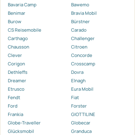
Bavaria Camp
Bawemo
Benimar
Bravia Mobil
Burow
Bürstner
CS Reisemobile
Carado
Carthago
Challenger
Chausson
Citroen
Clever
Concorde
Corigon
Crosscamp
Dethleffs
Dovra
Dreamer
Elnagh
Etrusco
Eura Mobil
Fendt
Fiat
Ford
Forster
Frankia
GIOTTILINE
Globe-Traveller
Globecar
Glücksmobil
Granduca