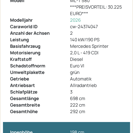
Modell
ML-T 580
***PREISVORTEIL: 30.225
EURO***
Modelljahr
2026
Caraworld ID
cw-24374047
Anzahl der Achsen
2
Leistung
140 kW/190 PS
Basisfahrzeug
Mercedes Sprinter
Motorisierung
2,0 L - 419 CDI
Kraftstoff
Diesel
Schadstoffnorm
Euro VI
Umweltplakette
grün
Getriebe
Automatik
Antriebsart
Allradantrieb
Schlafplätze
3
Gesamtlänge
698 cm
Gesamtbreite
222 cm
Gesamthöhe
292 cm
Innenhöhe
198 cm