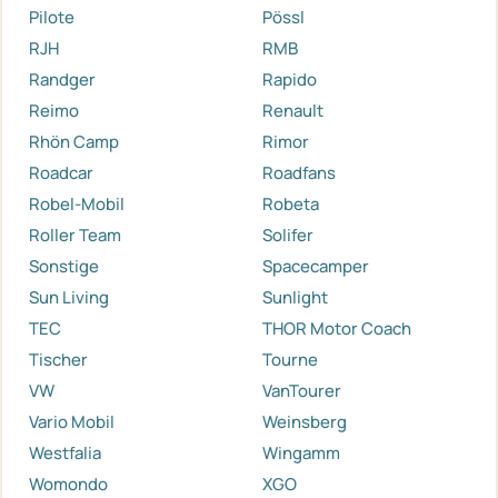
Pilote
Pössl
RJH
RMB
Randger
Rapido
Reimo
Renault
Rhön Camp
Rimor
Roadcar
Roadfans
Robel-Mobil
Robeta
Roller Team
Solifer
Sonstige
Spacecamper
Sun Living
Sunlight
TEC
THOR Motor Coach
Tischer
Tourne
VW
VanTourer
Vario Mobil
Weinsberg
Westfalia
Wingamm
Womondo
XGO