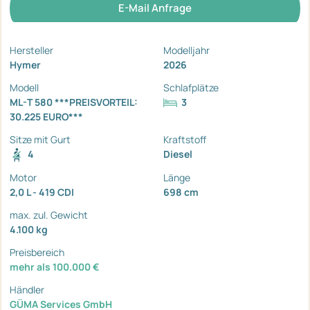
E-Mail Anfrage
Hersteller
Modelljahr
Hymer
2026
Modell
Schlafplätze
ML-T 580 ***PREISVORTEIL:
3
30.225 EURO***
Sitze mit Gurt
Kraftstoff
4
Diesel
Motor
Länge
2,0 L - 419 CDI
698 cm
max. zul. Gewicht
4.100 kg
Preisbereich
mehr als 100.000 €
Händler
GÜMA Services GmbH