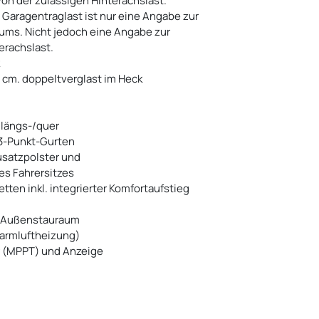
on der zulässigen Hinterachslast.
Garagentraglast ist nur eine Angabe zur
ums. Nicht jedoch eine Angabe zur
erachslast.
 cm. doppeltverglast im Heck
 längs-/quer
 3-Punkt-Gurten
Zusatzpolster und
es Fahrersitzes
ten inkl. integrierter Komfortaufstieg
in Außenstauraum
Warmluftheizung)
er (MPPT) und Anzeige