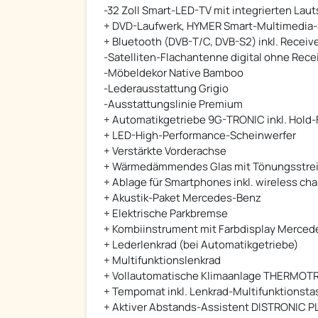
-32 Zoll Smart-LED-TV mit integrierten Lau
+ DVD-Laufwerk, HYMER Smart-Multimedia
+ Bluetooth (DVB-T/C, DVB-S2) inkl. Receiv
-Satelliten-Flachantenne digital ohne Rece
-Möbeldekor Native Bamboo
-Lederausstattung Grigio
-Ausstattungslinie Premium
+ Automatikgetriebe 9G-TRONIC inkl. Hold-
+ LED-High-Performance-Scheinwerfer
+ Verstärkte Vorderachse
+ Wärmedämmendes Glas mit Tönungsstreif
+ Ablage für Smartphones inkl. wireless c
+ Akustik-Paket Mercedes-Benz
+ Elektrische Parkbremse
+ Kombiinstrument mit Farbdisplay Merce
+ Lederlenkrad (bei Automatikgetriebe)
+ Multifunktionslenkrad
+ Vollautomatische Klimaanlage THERMOT
+ Tempomat inkl. Lenkrad-Multifunktionsta
+ Aktiver Abstands-Assistent DISTRONIC PL