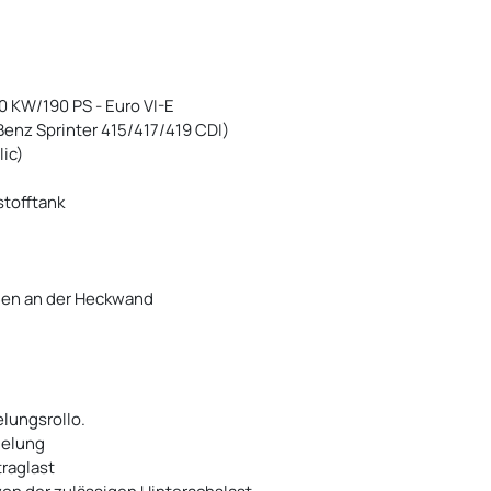
40 KW/190 PS - Euro VI-E
Benz Sprinter 415/417/419 CDI)
ic)
stofftank
ußen an der Heckwand
lungsrollo.
gelung
raglast