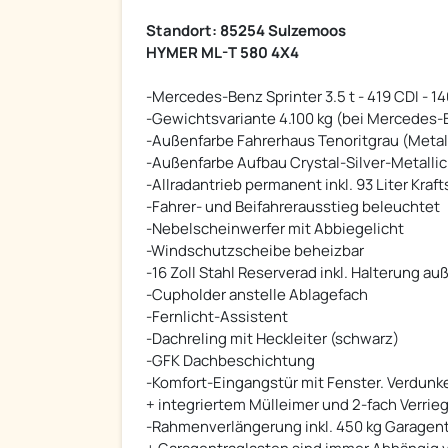
Standort: 85254 Sulzemoos
HYMER ML-T 580 4X4
-Mercedes-Benz Sprinter 3.5 t - 419 CDI - 1
-Gewichtsvariante 4.100 kg (bei Mercedes-
-Außenfarbe Fahrerhaus Tenoritgrau (Metall
-Außenfarbe Aufbau Crystal-Silver-Metallic
-Allradantrieb permanent inkl. 93 Liter Kraft
-Fahrer- und Beifahrerausstieg beleuchtet
-Nebelscheinwerfer mit Abbiegelicht
-Windschutzscheibe beheizbar
-16 Zoll Stahl Reserverad inkl. Halterung a
-Cupholder anstelle Ablagefach
-Fernlicht-Assistent
-Dachreling mit Heckleiter (schwarz)
-GFK Dachbeschichtung
-Komfort-Eingangstür mit Fenster. Verdunke
+ integriertem Mülleimer und 2-fach Verrie
-Rahmenverlängerung inkl. 450 kg Garagent