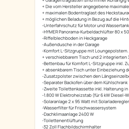
+ Garagentraglasten sind immer Abhängig v
+ Die vom Hersteller angegebene maximale 
+ maximalen Bodentraglast des Heckstaura
+ möglichen Beladung in Bezug auf die Hint
-Unterfahrschutz für Motor und Wassertank
-HYMER Panorama-Kurbeldachlüfter 80 x 50
-Riffelblechboden in Heckgarage
-Außendusche in der Garage
-Komfort L-Sitzgruppe mit Loungepolstern.
+ verschiebbarem Tisch und 2 integrierten
-Bettenbau für Komfort L-Sitzgruppe inkl. 
+ absenkbarem Tisch unter Einbeziehung d
-Zusatzpolster zwischen den Längseinzelbet
-Separater Backofen über dem Kühlschrank
-Zweite Toilettenkassette inkl. Halterung 
-1.800 W Elektroheizstab (für 6 kW Diesel-
-Solaranlage 2 x 95 Watt mit Solarladeregl
-Wasserfilter für Frischwassersystem
-Dachklimaanlage 2400 W
-Toilettenentlüftung
-32 Zoll Flachbildschirmhalter