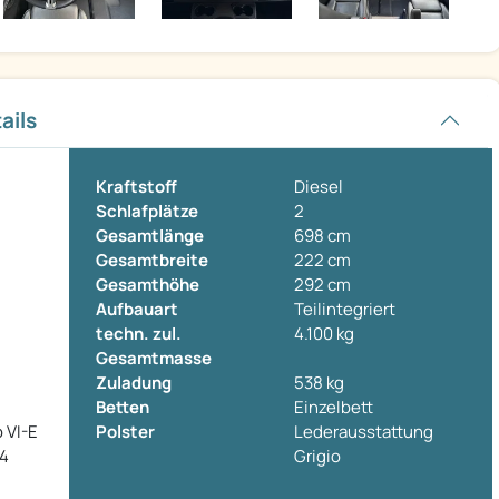
ails
Kraftstoff
Diesel
Schlafplätze
2
Gesamtlänge
698 cm
Gesamtbreite
222 cm
Gesamthöhe
292 cm
Aufbauart
Teilintegriert
techn. zul.
4.100 kg
Gesamtmasse
Zuladung
538 kg
Betten
Einzelbett
 VI-E
Polster
Lederausstattung
 4
Grigio