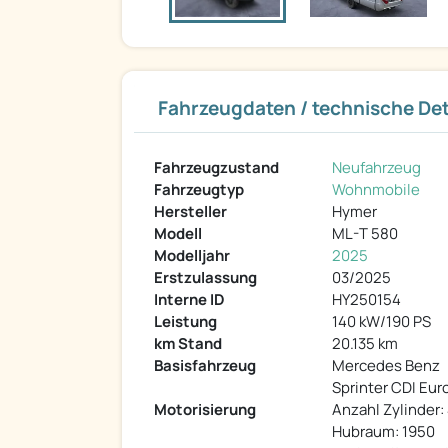
Fahrzeugdaten / technische Det
Fahrzeugzustand
Neufahrzeug
Fahrzeugtyp
Wohnmobile
Hersteller
Hymer
Modell
ML-T 580
Modelljahr
2025
Erstzulassung
03/2025
Interne ID
HY250154
Leistung
140 kW/190 PS
km Stand
20.135 km
Basisfahrzeug
Mercedes Benz
Sprinter CDI Euro
Motorisierung
Anzahl Zylinder:
Hubraum: 1950