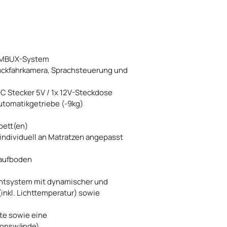
r MBUX-System
ückfahrkamera, Sprachsteuerung und
C Stecker 5V / 1x 12V-Steckdose
tomatikgetriebe (-9kg)
bett(en)
individuell an Matratzen angepasst
Laufboden
htsystem mit dynamischer und
(inkl. Lichttemperatur) sowie
te sowie eine
tionswände)