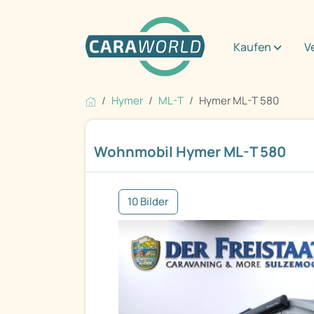
Kaufen
V
Hymer
ML-T
Hymer ML-T 580
Wohnmobil Hymer ML-T 580
10 Bilder