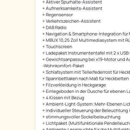
+ Aktiver Spurhalte-Assistent
+ Aufmerksamkeits-Assistent
+ Regensensor
+ Verkehrszeichen-Assistent
+ DAB Radio
+ Navigation & Smartphone-Integration fü
+ MBUX 10,25 Zoll Multimediasystem mit R
+ Touchscreen
+ Ladepaket Instrumententafel mit 2 x USB-
+ Gewichtsanpassung bei x19-Motor und Au
-Wohnkomfort-Paket
+ Schlafsystem mit Tellerfederrost für Heck
+ Spannbettlaken nach Maß für Heckbetten 
+ Filzverkleidung in Heckgarage
+ Einlegeboden in der Dusche für ebenen 
+ 4 Kissen mit Bezug
+ Ambient-Light-System: Mehr-Ebenen Lic
+ individueller Steuerung der Beleuchtung 
+ stimmungsvoller Sockelbeleuchtung
+ Lichtpaket (Multifunktionale Pendelleuch
+ Ambiente-Leseleuchte für die Multifunk