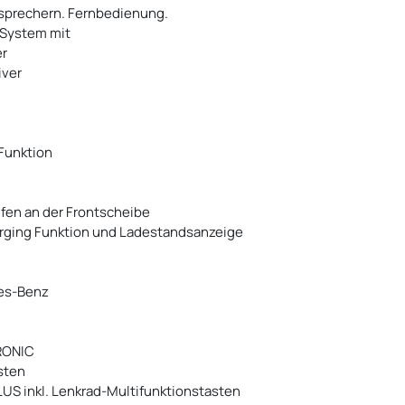
tsprechern. Fernbedienung.
-System mit
er
iver
Funktion
en an der Frontscheibe
harging Funktion und Ladestandsanzeige
des-Benz
RONIC
sten
US inkl. Lenkrad-Multifunktionstasten