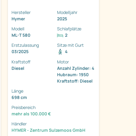
Hersteller
Modelljahr
Hymer
2025
Modell
Schlafplätze
ML-T 580
2
ter
Erstzulassung
Sitze mit Gurt
03/2025
4
Kraftstoff
Motor
Diesel
Anzahl Zylinder: 4
Hubraum: 1950
Kraftstoff: Diesel
Länge
698 cm
Preisbereich
mehr als 100.000 €
Händler
HYMER - Zentrum Sulzemoos GmbH