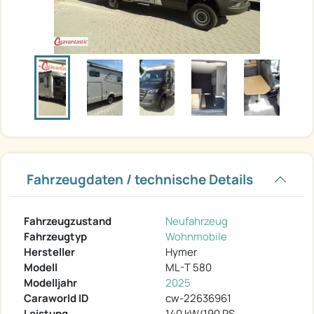
Fahrzeugdaten / technische Details
Fahrzeugzustand
Neufahrzeug
Fahrzeugtyp
Wohnmobile
Hersteller
Hymer
Modell
ML-T 580
Modelljahr
2025
Caraworld ID
cw-22636961
Leistung
140 kW/190 PS