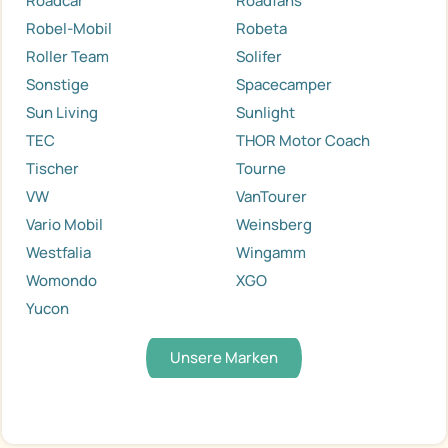
Roadcar
Roadfans
Robel-Mobil
Robeta
Roller Team
Solifer
Sonstige
Spacecamper
Sun Living
Sunlight
TEC
THOR Motor Coach
Tischer
Tourne
VW
VanTourer
Vario Mobil
Weinsberg
Westfalia
Wingamm
Womondo
XGO
Yucon
Unsere Marken