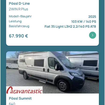
Pössl D-Line
2WIN R Plus
Modell-/Baujahr
2025
Leistung
103 KW / 140 PS
Basisfahrzeug
Fiat 35 Light L3H2 2,2/140 PS AT8
67.990 €
Pössl Summit
640