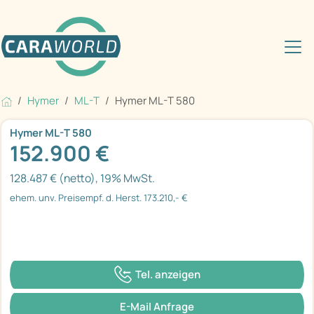
Hymer
ML-T
Hymer ML-T 580
Hymer ML-T 580
152.900 €
128.487 € (netto), 19% MwSt.
ehem. unv. Preisempf. d. Herst. 173.210,- €
Tel. anzeigen
E-Mail Anfrage