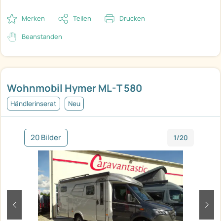
Merken
Teilen
Drucken
Beanstanden
Wohnmobil Hymer ML-T 580
Händlerinserat
Neu
20 Bilder
1/20
zurück
weit