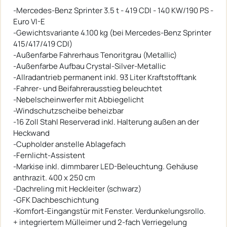
-Mercedes-Benz Sprinter 3.5 t - 419 CDI - 140 KW/190 PS -
Euro VI-E
-Gewichtsvariante 4.100 kg (bei Mercedes-Benz Sprinter
415/417/419 CDI)
-Außenfarbe Fahrerhaus Tenoritgrau (Metallic)
-Außenfarbe Aufbau Crystal-Silver-Metallic
-Allradantrieb permanent inkl. 93 Liter Kraftstofftank
-Fahrer- und Beifahrerausstieg beleuchtet
-Nebelscheinwerfer mit Abbiegelicht
-Windschutzscheibe beheizbar
-16 Zoll Stahl Reserverad inkl. Halterung außen an der
Heckwand
-Cupholder anstelle Ablagefach
-Fernlicht-Assistent
-Markise inkl. dimmbarer LED-Beleuchtung. Gehäuse
anthrazit. 400 x 250 cm
-Dachreling mit Heckleiter (schwarz)
-GFK Dachbeschichtung
-Komfort-Eingangstür mit Fenster. Verdunkelungsrollo.
+ integriertem Mülleimer und 2-fach Verriegelung