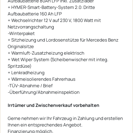
Aufbaubatterie 80Ah LFP inkl. Zusatzlader
+ HYMER-Smart-Battery-System 2.0: Dritte
Aufbaubatterie 160 Ah LFP
+ Wechselrichter 12 V auf 230 V, 1800 Watt mit
Netzvorrangschaltung
-Winterpaket
+ Sitzheizung und Lordosenstütze für Mercedes Benz
Originalsitze
+ Warmluft-Zusatzheizung elektrisch
+ Wet Wiper System (Scheibenwischer mit integ.
Spritzdüse)
+ Lenkradheizung
+ Wärmeisolierendes Fahrerhaus
-TÜV-Abnahme / Brief
-Überführung/Abnahmeinspektion
Irrtümer und Zwischenverkauf vorbehalten
Gerne nehmen wir Ihr Fahrzeug in Zahlung und erstellen
Ihnen ein entsprechendes Angebot.
Finanzierung möglich.