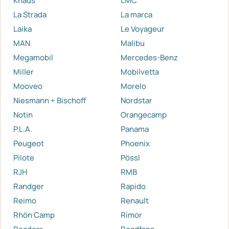
Knaus
LMC
La Strada
La marca
Laika
Le Voyageur
MAN
Malibu
Megamobil
Mercedes-Benz
Miller
Mobilvetta
Mooveo
Morelo
Niesmann + Bischoff
Nordstar
Notin
Orangecamp
P.L.A.
Panama
Peugeot
Phoenix
Pilote
Pössl
RJH
RMB
Randger
Rapido
Reimo
Renault
Rhön Camp
Rimor