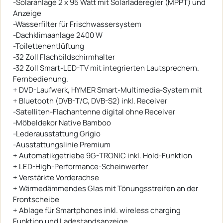
-Solaranlage 2 x 95 Watt mit Solarladeregler (MPPT) und
Anzeige
-Wasserfilter für Frischwassersystem
-Dachklimaanlage 2400 W
-Toilettenentlüftung
-32 Zoll Flachbildschirmhalter
-32 Zoll Smart-LED-TV mit integrierten Lautsprechern.
Fernbedienung.
+ DVD-Laufwerk, HYMER Smart-Multimedia-System mit
+ Bluetooth (DVB-T/C, DVB-S2) inkl. Receiver
-Satelliten-Flachantenne digital ohne Receiver
-Möbeldekor Native Bamboo
-Lederausstattung Grigio
-Ausstattungslinie Premium
+ Automatikgetriebe 9G-TRONIC inkl. Hold-Funktion
+ LED-High-Performance-Scheinwerfer
+ Verstärkte Vorderachse
+ Wärmedämmendes Glas mit Tönungsstreifen an der
Frontscheibe
+ Ablage für Smartphones inkl. wireless charging
Funktion und Ladestandsanzeige