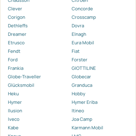
Chausson
Citroen
Clever
Concorde
Corigon
Crosscamp
Dethleffs
Dovra
Dreamer
Elnagh
Etrusco
Eura Mobil
Fendt
Fiat
Ford
Forster
Frankia
GIOTTILINE
Globe-Traveller
Globecar
Glücksmobil
Granduca
Heku
Hobby
Hymer
Hymer Eriba
Ilusion
Itineo
Iveco
Joa Camp
Kabe
Karmann Mobil