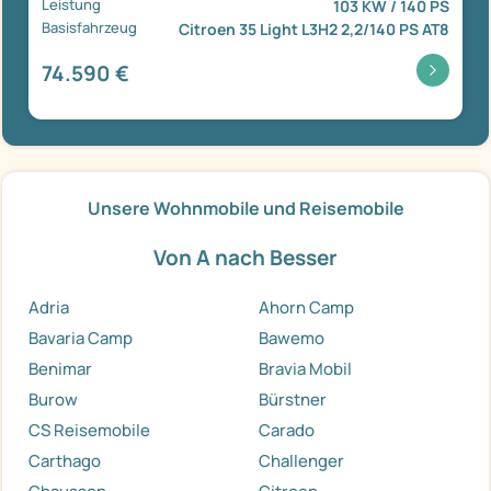
Leistung
103 KW / 140 PS
Basisfahrzeug
Citroen 35 Light L3H2 2,2/140 PS AT8
74.590 €
Unsere Wohnmobile und Reisemobile
Von A nach Besser
Adria
Ahorn Camp
Bavaria Camp
Bawemo
Benimar
Bravia Mobil
Burow
Bürstner
CS Reisemobile
Carado
Carthago
Challenger