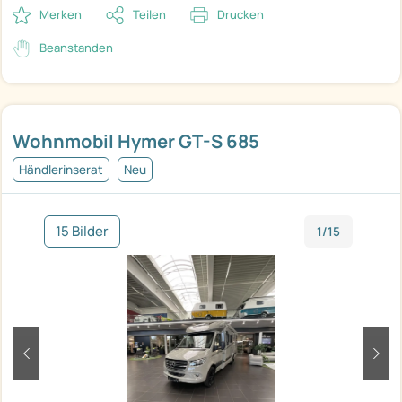
Merken
Teilen
Drucken
Beanstanden
Wohnmobil Hymer GT-S 685
Händlerinserat
Neu
15 Bilder
1/15
zurück
weit