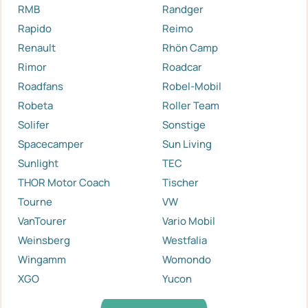
RMB
Randger
Rapido
Reimo
Renault
Rhön Camp
Rimor
Roadcar
Roadfans
Robel-Mobil
Robeta
Roller Team
Solifer
Sonstige
Spacecamper
Sun Living
Sunlight
TEC
THOR Motor Coach
Tischer
Tourne
VW
VanTourer
Vario Mobil
Weinsberg
Westfalia
Wingamm
Womondo
XGO
Yucon