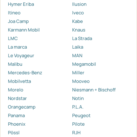
Hymer Eriba
Ilusion
Itineo
Iveco
Joa Camp
Kabe
Karmann Mobil
Knaus
LMC
La Strada
La marca
Laika
Le Voyageur
MAN
Malibu
Megamobil
Mercedes-Benz
Miller
Mobilvetta
Mooveo
Morelo
Niesmann + Bischoff
Nordstar
Notin
Orangecamp
P.L.A.
Panama
Peugeot
Phoenix
Pilote
Pössl
RJH