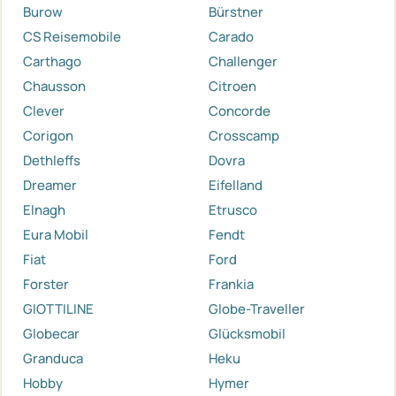
Burow
Bürstner
CS Reisemobile
Carado
Carthago
Challenger
Chausson
Citroen
Clever
Concorde
Corigon
Crosscamp
Dethleffs
Dovra
Dreamer
Eifelland
Elnagh
Etrusco
Eura Mobil
Fendt
Fiat
Ford
Forster
Frankia
GIOTTILINE
Globe-Traveller
Globecar
Glücksmobil
Granduca
Heku
Hobby
Hymer