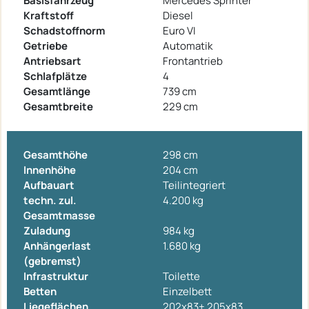
Basisfahrzeug
Mercedes Sprinter
Kraftstoff
Diesel
Schadstoffnorm
Euro VI
Getriebe
Automatik
Antriebsart
Frontantrieb
Schlafplätze
4
Gesamtlänge
739 cm
Gesamtbreite
229 cm
Gesamthöhe
298 cm
Innenhöhe
204 cm
Aufbauart
Teilintegriert
techn. zul.
4.200 kg
Gesamtmasse
Zuladung
984 kg
Anhängerlast
1.680 kg
(gebremst)
Infrastruktur
Toilette
Betten
Einzelbett
Liegeflächen
202x83+ 205x83