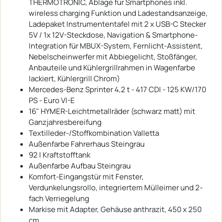
THERMOTRONIC, Ablage für Smartphones inkl.
wireless charging Funktion und Ladestandsanzeige,
Ladepaket Instrumententafel mit 2 x USB-C Stecker
5V / 1x 12V-Steckdose, Navigation & Smartphone-
Integration für MBUX-System, Fernlicht-Assistent,
Nebelscheinwerfer mit Abbiegelicht, Stoßfänger,
Anbauteile und Kühlergrillrahmen in Wagenfarbe
lackiert, Kühlergrill Chrom)
Mercedes-Benz Sprinter 4,2 t - 417 CDI - 125 KW/170
PS - Euro VI-E
16" HYMER-Leichtmetallräder (schwarz matt) mit
Ganzjahresbereifung
Textilleder-/Stoffkombination Valletta
Außenfarbe Fahrerhaus Steingrau
92 l Kraftstofftank
Außenfarbe Aufbau Steingrau
Komfort-Eingangstür mit Fenster,
Verdunkelungsrollo, integriertem Mülleimer und 2-
fach Verriegelung
Markise mit Adapter, Gehäuse anthrazit, 450 x 250
cm