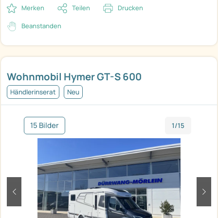
Merken
Teilen
Drucken
Beanstanden
Wohnmobil Hymer GT-S 600
Händlerinserat
Neu
15 Bilder
1/15
zurück
weit