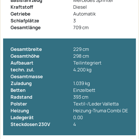
Basisfahrzeug
Mercedes Sprinter
Kraftstoff
Diesel
Getriebe
Automatik
Schlafplätze
3
Gesamtlänge
709 cm
Gesamtbreite
229 cm
Gesamthöhe
298 cm
Aufbauart
Teilintegriert
techn. zul.
4.200 kg
Gesamtmasse
Zuladung
1.039 kg
Betten
Einzelbett
Radstand
393 cm
Polster
Textil-/Leder Valletta
Heizung
Heizung-Truma Combi DE
Ladegerät
0.00
Steckdosen 230V
4