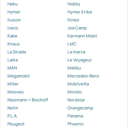
Heku
Hobby
Hymer
Hymer Eriba
Ilusion
Itineo
Iveco
Joa Camp
Kabe
Karmann Mobil
Knaus
LMC
La Strada
La marca
Laika
Le Voyageur
MAN
Malibu
Megamobil
Mercedes-Benz
Miller
Mobilvetta
Mooveo
Morelo
Niesmann + Bischoff
Nordstar
Notin
Orangecamp
P.L.A.
Panama
Peugeot
Phoenix