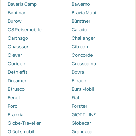
Bavaria Camp
Bawemo
Benimar
Bravia Mobil
Burow
Bürstner
CS Reisemobile
Carado
Carthago
Challenger
Chausson
Citroen
Clever
Concorde
Corigon
Crosscamp
Dethleffs
Dovra
Dreamer
Elnagh
Etrusco
Eura Mobil
Fendt
Fiat
Ford
Forster
Frankia
GIOTTILINE
Globe-Traveller
Globecar
Glücksmobil
Granduca