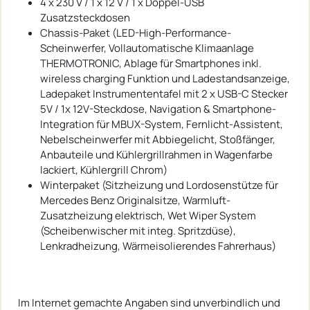
4 x 230 V / 1 x 12 V / 1 x Doppel-USB
Zusatzsteckdosen
Chassis-Paket (LED-High-Performance-
Scheinwerfer, Vollautomatische Klimaanlage
THERMOTRONIC, Ablage für Smartphones inkl.
wireless charging Funktion und Ladestandsanzeige,
Ladepaket Instrumententafel mit 2 x USB-C Stecker
5V / 1x 12V-Steckdose, Navigation & Smartphone-
Integration für MBUX-System, Fernlicht-Assistent,
Nebelscheinwerfer mit Abbiegelicht, Stoßfänger,
Anbauteile und Kühlergrillrahmen in Wagenfarbe
lackiert, Kühlergrill Chrom)
Winterpaket (Sitzheizung und Lordosenstütze für
Mercedes Benz Originalsitze, Warmluft-
Zusatzheizung elektrisch, Wet Wiper System
(Scheibenwischer mit integ. Spritzdüse),
Lenkradheizung, Wärmeisolierendes Fahrerhaus)
Im Internet gemachte Angaben sind unverbindlich und