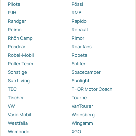
Pilote
Pössl
RJH
RMB
Randger
Rapido
Reimo
Renault
Rhön Camp
Rimor
Roadcar
Roadfans
Robel-Mobil
Robeta
Roller Team
Solifer
Sonstige
Spacecamper
Sun Living
Sunlight
TEC
THOR Motor Coach
Tischer
Tourne
VW
VanTourer
Vario Mobil
Weinsberg
Westfalia
Wingamm
Womondo
XGO