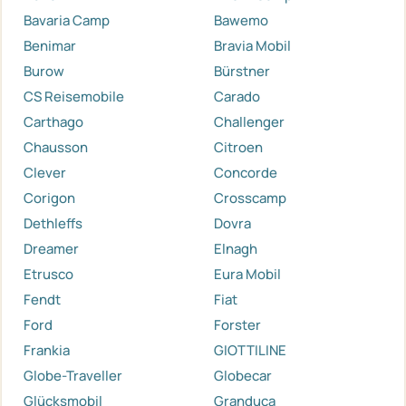
Bavaria Camp
Bawemo
Benimar
Bravia Mobil
Burow
Bürstner
CS Reisemobile
Carado
Carthago
Challenger
Chausson
Citroen
Clever
Concorde
Corigon
Crosscamp
Dethleffs
Dovra
Dreamer
Elnagh
Etrusco
Eura Mobil
Fendt
Fiat
Ford
Forster
Frankia
GIOTTILINE
Globe-Traveller
Globecar
Glücksmobil
Granduca