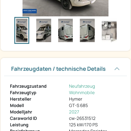
Fahrzeugdaten / technische Details
Fahrzeugzustand
Neufahrzeug
Fahrzeugtyp
Wohnmobile
Hersteller
Hymer
Modell
GT-S 685
Modelljahr
2027
Caraworld ID
cw-26531512
Leistung
125 kW/170 PS