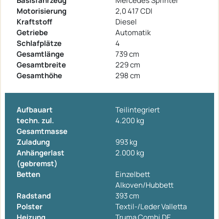
Basisfahrzeug
Mercedes Sprinter
Motorisierung
2,0 417 CDI
Kraftstoff
Diesel
Getriebe
Automatik
Schlafplätze
4
Gesamtlänge
739 cm
Gesamtbreite
229 cm
Gesamthöhe
298 cm
Aufbauart
Teilintegriert
techn. zul.
4.200 kg
Gesamtmasse
Zuladung
993 kg
Anhängerlast
2.000 kg
(gebremst)
Betten
Einzelbett
Alkoven/Hubbett
Radstand
393 cm
Polster
Textil-/Leder Valletta
Heizung
Truma Combi DE