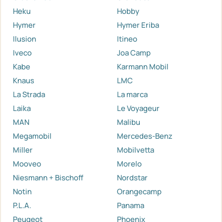
Heku
Hobby
Hymer
Hymer Eriba
Ilusion
Itineo
Iveco
Joa Camp
Kabe
Karmann Mobil
Knaus
LMC
La Strada
La marca
Laika
Le Voyageur
MAN
Malibu
Megamobil
Mercedes-Benz
Miller
Mobilvetta
Mooveo
Morelo
Niesmann + Bischoff
Nordstar
Notin
Orangecamp
P.L.A.
Panama
Peugeot
Phoenix