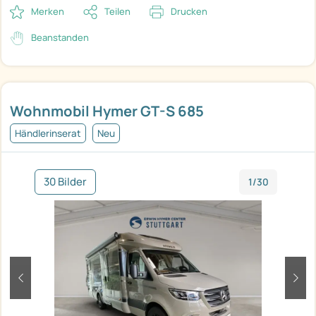
Merken
Teilen
Drucken
Beanstanden
Wohnmobil Hymer GT-S 685
Händlerinserat
Neu
30 Bilder
1/30
zurück
weit