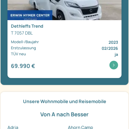
Dethleffs Trend
T 7057 DBL
Modell-/Baujahr
2023
Erstzulassung
02/2026
TÜV neu
ja
69.990 €
Unsere Wohnmobile und Reisemobile
Von A nach Besser
Adria
Ahorn Camp