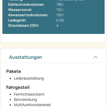
Kühlschrankvolumen
136 l
Wasservorrat
110 l
Abwassertankvolumen
100 l
Ladegerät
0.00
Steckdosen 230V
4
Ausstattungen
Pakete
Lederausstattung
Fahrgestell
Fernlichtassistent
Servolenkung
Multifunktionslenkrad