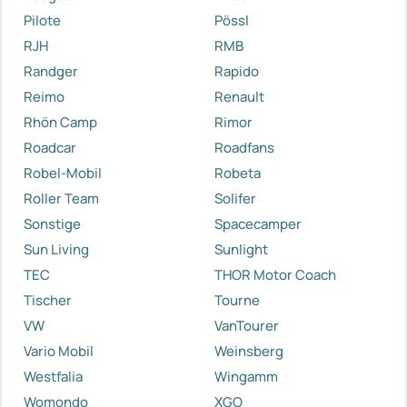
Pilote
Pössl
RJH
RMB
Randger
Rapido
Reimo
Renault
Rhön Camp
Rimor
Roadcar
Roadfans
Robel-Mobil
Robeta
Roller Team
Solifer
Sonstige
Spacecamper
Sun Living
Sunlight
TEC
THOR Motor Coach
Tischer
Tourne
VW
VanTourer
Vario Mobil
Weinsberg
Westfalia
Wingamm
Womondo
XGO