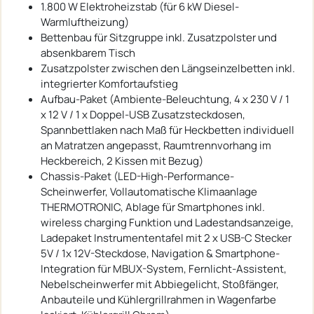
1.800 W Elektroheizstab (für 6 kW Diesel-
Warmluftheizung)
Bettenbau für Sitzgruppe inkl. Zusatzpolster und
absenkbarem Tisch
Zusatzpolster zwischen den Längseinzelbetten inkl.
integrierter Komfortaufstieg
Aufbau-Paket (Ambiente-Beleuchtung, 4 x 230 V / 1
x 12 V / 1 x Doppel-USB Zusatzsteckdosen,
Spannbettlaken nach Maß für Heckbetten individuell
an Matratzen angepasst, Raumtrennvorhang im
Heckbereich, 2 Kissen mit Bezug)
Chassis-Paket (LED-High-Performance-
Scheinwerfer, Vollautomatische Klimaanlage
THERMOTRONIC, Ablage für Smartphones inkl.
wireless charging Funktion und Ladestandsanzeige,
Ladepaket Instrumententafel mit 2 x USB-C Stecker
5V / 1x 12V-Steckdose, Navigation & Smartphone-
Integration für MBUX-System, Fernlicht-Assistent,
Nebelscheinwerfer mit Abbiegelicht, Stoßfänger,
Anbauteile und Kühlergrillrahmen in Wagenfarbe