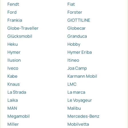
Fendt
Fiat
Ford
Forster
Frankia
GIOTTILINE
Globe-Traveller
Globecar
Glücksmobil
Granduca
Heku
Hobby
Hymer
Hymer Eriba
Ilusion
Itineo
Iveco
Joa Camp
Kabe
Karmann Mobil
Knaus
LMC
La Strada
La marca
Laika
Le Voyageur
MAN
Malibu
Megamobil
Mercedes-Benz
Miller
Mobilvetta