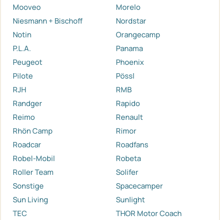
Mooveo
Morelo
Niesmann + Bischoff
Nordstar
Notin
Orangecamp
P.L.A.
Panama
Peugeot
Phoenix
Pilote
Pössl
RJH
RMB
Randger
Rapido
Reimo
Renault
Rhön Camp
Rimor
Roadcar
Roadfans
Robel-Mobil
Robeta
Roller Team
Solifer
Sonstige
Spacecamper
Sun Living
Sunlight
TEC
THOR Motor Coach