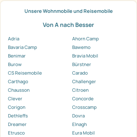
Unsere Wohnmobile und Reisemobile
Von A nach Besser
Adria
Ahorn Camp
Bavaria Camp
Bawemo
Benimar
Bravia Mobil
Burow
Bürstner
CS Reisemobile
Carado
Carthago
Challenger
Chausson
Citroen
Clever
Concorde
Corigon
Crosscamp
Dethleffs
Dovra
Dreamer
Elnagh
Etrusco
Eura Mobil