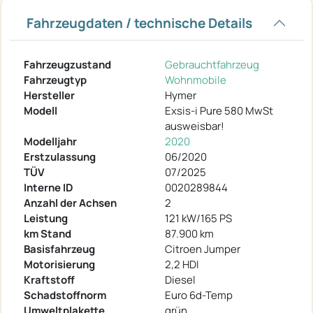
Fahrzeugdaten / technische Details
Fahrzeugzustand
Gebrauchtfahrzeug
Fahrzeugtyp
Wohnmobile
Hersteller
Hymer
Modell
Exsis-i Pure 580 MwSt
ausweisbar!
Modelljahr
2020
Erstzulassung
06/2020
TÜV
07/2025
Interne ID
0020289844
Anzahl der Achsen
2
Leistung
121 kW/165 PS
km Stand
87.900 km
Basisfahrzeug
Citroen Jumper
Motorisierung
2,2 HDI
Kraftstoff
Diesel
Schadstoffnorm
Euro 6d-Temp
Umweltplakette
grün