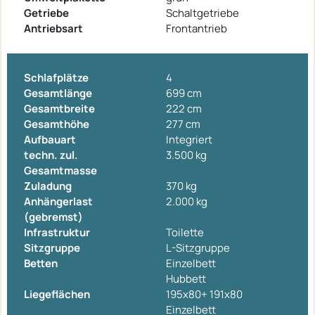
Getriebe
Schaltgetriebe
Antriebsart
Frontantrieb
Schlafplätze
4
Gesamtlänge
699 cm
Gesamtbreite
222 cm
Gesamthöhe
277 cm
Aufbauart
Integriert
techn. zul.
3.500 kg
Gesamtmasse
Zuladung
370 kg
Anhängerlast
2.000 kg
(gebremst)
Infrastruktur
Toilette
Sitzgruppe
L-Sitzgruppe
Betten
Einzelbett
Hubbett
Liegeflächen
195x80+ 191x80
Einzelbett