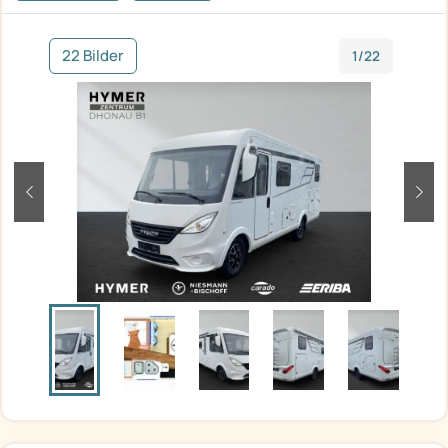
22 Bilder
1/22
zurück
weit