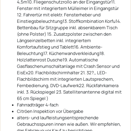
4,5m10. Fliegenschutzrollo an der Eingangstür11.
Fenster mit integriertem Mülleimer in Eingangstür
12. Fahrertür mit elektr. Fensterheber und
Einstiegsbeleuchtung13. Stoffkombination Korfu14.
Bettenbau für Sitzgruppe inkl. absenkbarem Tisch
(ohne Polster) 15. Zusatzpolster zwischen den
Längseinzelbetten inkl. integriertem
Komfortaufstieg und Tablett16. Ambiente-
Beleuchtung17. Küchenwandverkleidung18.
Holzlattenrost Dusche19. Automatische
Gasflaschenumschaltanlage mit Crash Sensor und
EisEx20. Flachbildschirmhalter 21. 32?,, LED-
Flachbildschirm mit integrierten Lautsprechern,
Fernbedienung, DVD-Laufwerk22. Rückfahrkamera
inkl. 3. Rückspiegel 23. Satellitenantenne digital mit
65 cm Spiegel )
Fahrradträger 4-fach
Citröen Inspektion vor Übergabe
alters- und laufleistungsentsprechende
Gebrauchsspuren innen wie außen. Wir empfehlen,
das Fahrzeug vor Kauf zu besichtigen.