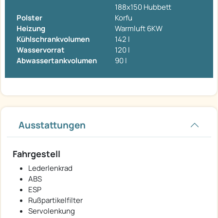
188x150 Hubbett
Polster
Korfu
Heizung
Warmluft 6KW
Kühlschrankvolumen
142 l
Wasservorrat
120 l
Abwassertankvolumen
90 l
Ausstattungen
Fahrgestell
Lederlenkrad
ABS
ESP
Rußpartikelfilter
Servolenkung