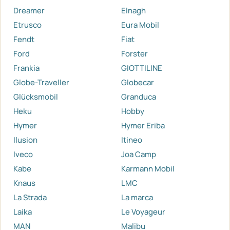
Dreamer
Elnagh
Etrusco
Eura Mobil
Fendt
Fiat
Ford
Forster
Frankia
GIOTTILINE
Globe-Traveller
Globecar
Glücksmobil
Granduca
Heku
Hobby
Hymer
Hymer Eriba
Ilusion
Itineo
Iveco
Joa Camp
Kabe
Karmann Mobil
Knaus
LMC
La Strada
La marca
Laika
Le Voyageur
MAN
Malibu