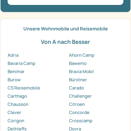
Unsere Wohnmobile und Reisemobile
Von A nach Besser
Adria
Ahorn Camp
Bavaria Camp
Bawemo
Benimar
Bravia Mobil
Burow
Bürstner
CS Reisemobile
Carado
Carthago
Challenger
Chausson
Citroen
Clever
Concorde
Corigon
Crosscamp
Dethleffs
Dovra