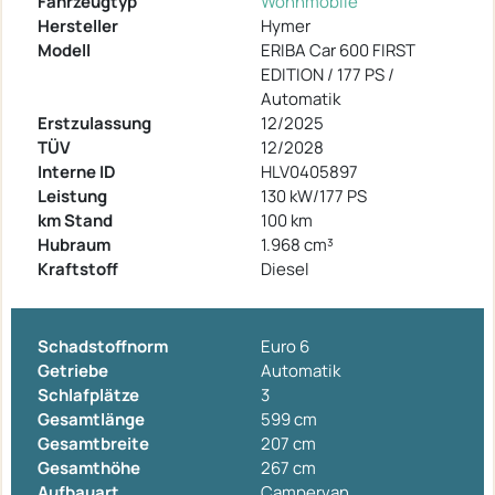
Fahrzeugtyp
Wohnmobile
Hersteller
Hymer
Modell
ERIBA Car 600 FIRST
EDITION / 177 PS /
Automatik
Erstzulassung
12/2025
TÜV
12/2028
Interne ID
HLV0405897
Leistung
130 kW/177 PS
km Stand
100 km
Hubraum
1.968 cm³
Kraftstoff
Diesel
Schadstoffnorm
Euro 6
Getriebe
Automatik
Schlafplätze
3
Gesamtlänge
599 cm
Gesamtbreite
207 cm
Gesamthöhe
267 cm
Aufbauart
Campervan