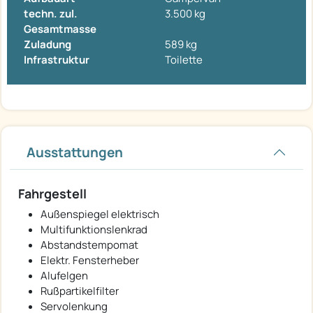
techn. zul.
3.500 kg
Gesamtmasse
Zuladung
589 kg
Infrastruktur
Toilette
Ausstattungen
Fahrgestell
Außenspiegel elektrisch
Multifunktionslenkrad
Abstandstempomat
Elektr. Fensterheber
Alufelgen
Rußpartikelfilter
Servolenkung