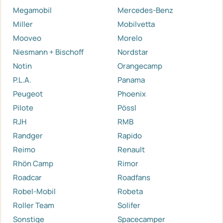
Megamobil
Mercedes-Benz
Miller
Mobilvetta
Mooveo
Morelo
Niesmann + Bischoff
Nordstar
Notin
Orangecamp
P.L.A.
Panama
Peugeot
Phoenix
Pilote
Pössl
RJH
RMB
Randger
Rapido
Reimo
Renault
Rhön Camp
Rimor
Roadcar
Roadfans
Robel-Mobil
Robeta
Roller Team
Solifer
Sonstige
Spacecamper