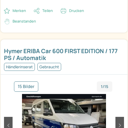
Merken
Teilen
Drucken
Beanstanden
Hymer ERIBA Car 600 FIRST EDITION / 177
PS / Automatik
Händlerinserat
Gebraucht
15 Bilder
1/15
zurück
weit