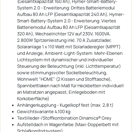
(Gesamtkapazität 160 Ah), Hymer-Smart-Battery-
System 2.0 - Erweiterung: Drittes Batteriemodul
Aufbau 80 Ah LFP (Gesamtkapazität 240 Ah), Hymer-
Smart-Battery-System 2.0 - Erweiterung: Viertes
Batteriemodul Aufbau 80 Ah LFP (Gesamtkapazität
320 Ah), Wechselrichter 12V auf 230V, 1600VA,
2.800W Spitzenleistung inkl. 70 A Zusatzlader,
Solaranlage 1 x 110 Watt mit Solarladeregler (MPPT)
und Anzeige, Ambient-Light-System: Mehr-Ebenen
Lichtsystem mit dynamischer und individueller
Steuerung der Beleuchtung (inkl. Lichttemperatur)
sowie stimmungsvoller Sockelbeleuchtung,
Wohnwelt "HOME" (2 Kissen und Stofftasche),
Spannbettlaken nach Maß für Heckbetten individuell
an Matratzen angepasst, Einlegeboden mit
Korkoberfläche)
Anhängerkupplung - Kugelkopf fest (max. 2,8 t)
Gewichtsvariante 4.100 kg
Textilleder-/Stoffkombination Dinamica® Grey
Aufstelldach in Wagenfarbe (Maxi-Doppelbett mit
Schlafkomfortsystem)