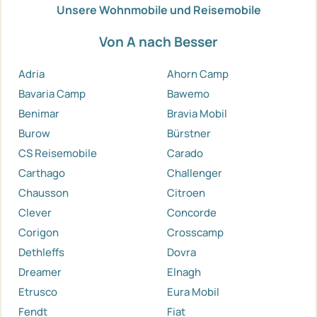
Unsere Wohnmobile und Reisemobile
Von A nach Besser
Adria
Ahorn Camp
Bavaria Camp
Bawemo
Benimar
Bravia Mobil
Burow
Bürstner
CS Reisemobile
Carado
Carthago
Challenger
Chausson
Citroen
Clever
Concorde
Corigon
Crosscamp
Dethleffs
Dovra
Dreamer
Elnagh
Etrusco
Eura Mobil
Fendt
Fiat