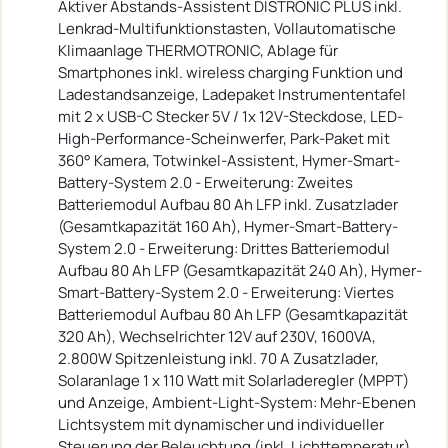
Aktiver Abstands-Assistent DISTRONIC PLUS inkl.
Lenkrad-Multifunktionstasten, Vollautomatische
Klimaanlage THERMOTRONIC, Ablage für
Smartphones inkl. wireless charging Funktion und
Ladestandsanzeige, Ladepaket Instrumententafel
mit 2 x USB-C Stecker 5V / 1x 12V-Steckdose, LED-
High-Performance-Scheinwerfer, Park-Paket mit
360° Kamera, Totwinkel-Assistent, Hymer-Smart-
Battery-System 2.0 - Erweiterung: Zweites
Batteriemodul Aufbau 80 Ah LFP inkl. Zusatzlader
(Gesamtkapazität 160 Ah), Hymer-Smart-Battery-
System 2.0 - Erweiterung: Drittes Batteriemodul
Aufbau 80 Ah LFP (Gesamtkapazität 240 Ah), Hymer-
Smart-Battery-System 2.0 - Erweiterung: Viertes
Batteriemodul Aufbau 80 Ah LFP (Gesamtkapazität
320 Ah), Wechselrichter 12V auf 230V, 1600VA,
2.800W Spitzenleistung inkl. 70 A Zusatzlader,
Solaranlage 1 x 110 Watt mit Solarladeregler (MPPT)
und Anzeige, Ambient-Light-System: Mehr-Ebenen
Lichtsystem mit dynamischer und individueller
Steuerung der Beleuchtung (inkl. Lichttemperatur)