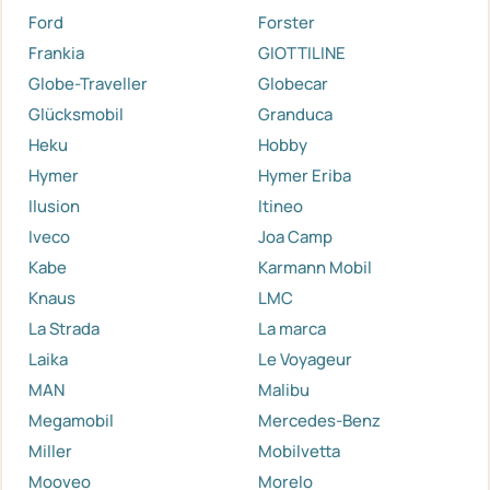
Ford
Forster
Frankia
GIOTTILINE
Globe-Traveller
Globecar
Glücksmobil
Granduca
Heku
Hobby
Hymer
Hymer Eriba
Ilusion
Itineo
Iveco
Joa Camp
Kabe
Karmann Mobil
Knaus
LMC
La Strada
La marca
Laika
Le Voyageur
MAN
Malibu
Megamobil
Mercedes-Benz
Miller
Mobilvetta
Mooveo
Morelo