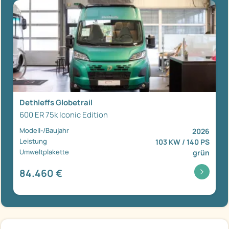
Dethleffs Globetrail
600 ER 75k Iconic Edition
Modell-/Baujahr
2026
Leistung
103 KW / 140 PS
Umweltplakette
grün
84.460 €