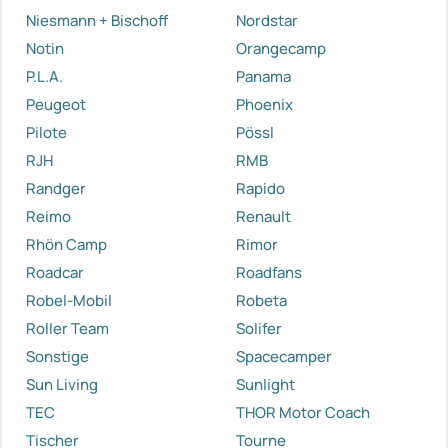
Niesmann + Bischoff
Nordstar
Notin
Orangecamp
P.L.A.
Panama
Peugeot
Phoenix
Pilote
Pössl
RJH
RMB
Randger
Rapido
Reimo
Renault
Rhön Camp
Rimor
Roadcar
Roadfans
Robel-Mobil
Robeta
Roller Team
Solifer
Sonstige
Spacecamper
Sun Living
Sunlight
TEC
THOR Motor Coach
Tischer
Tourne