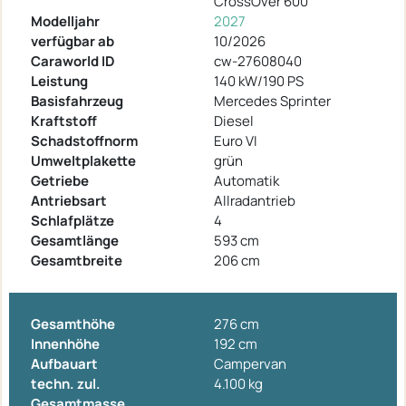
CrossOver 600
Modelljahr
2027
verfügbar ab
10/2026
Caraworld ID
cw-27608040
Leistung
140 kW/190 PS
Basisfahrzeug
Mercedes Sprinter
Kraftstoff
Diesel
Schadstoffnorm
Euro VI
Umweltplakette
grün
Getriebe
Automatik
Antriebsart
Allradantrieb
Schlafplätze
4
Gesamtlänge
593 cm
Gesamtbreite
206 cm
Gesamthöhe
276 cm
Innenhöhe
192 cm
Aufbauart
Campervan
techn. zul.
4.100 kg
Gesamtmasse