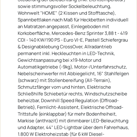
sowie stimmungsvoller Sockelbeleuchtung,
Wohnwelt "HOME" (2 Kissen und Stofftasche),
Spannbettlaken nach Maß für Heckbetten individuell
an Matratzen angepasst, Einlegeboden mit
Korkoberfläche, Mercedes-Benz Sprinter 3,88 t - 419
CDI - 140 KW/190 PS - Euro VI-E, Pastell Schiefergrau
& Designabklebung CrossOver, Allradantrieb
permanent inkl. Heckleuchten in LED-Technik,
Gewichtsanpassung bei x19-Motor und
Automatikgetriebe (-9kg), Motor-/Unterfahrschutz,
Nebelscheinwerfer mit Abbiegelicht, 16" Stahlfelgen
(schwarz) mit Stollenbereifung (All-Terrain),
Schmutzfänger vorn und hinten, Elektrische
Schließhilfe Schiebetür rechts, Windschutzscheibe
beheizbar, Downhill Speed Regulation (Offroad-
Betrieb), Fernlicht-Assistent, Elektrische Offroad-
Trittstufe (einklappbar) für mehr Bodenfreiheit,
Markise (anthrazit) mit dimmbarer LED-Beleuchtung
und Adapter, 44" LED-Lightbar über dem Fahrerhaus,
1.800 W Elektroheizstab (für 6 kW Diesel-