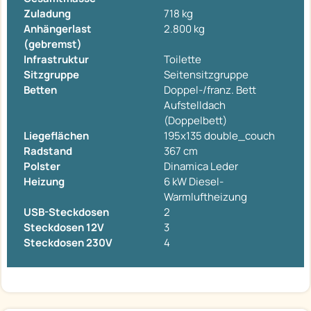
Zuladung
718 kg
Anhängerlast
2.800 kg
(gebremst)
Infrastruktur
Toilette
Sitzgruppe
Seitensitzgruppe
Betten
Doppel-/franz. Bett
Aufstelldach
(Doppelbett)
Liegeflächen
195x135 double_couch
Radstand
367 cm
Polster
Dinamica Leder
Heizung
6 kW Diesel-
Warmluftheizung
USB-Steckdosen
2
Steckdosen 12V
3
Steckdosen 230V
4