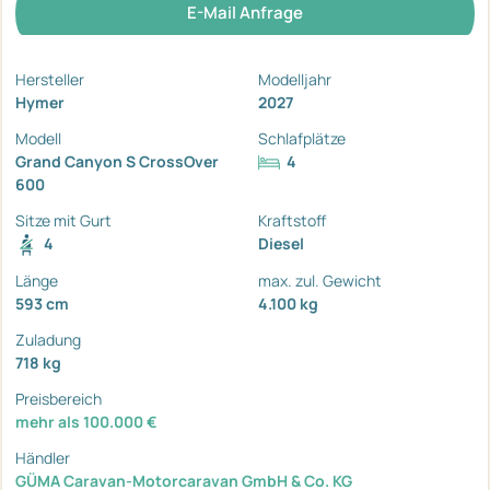
E-Mail Anfrage
Hersteller
Modelljahr
Hymer
2027
Modell
Schlafplätze
Grand Canyon S CrossOver
4
600
Sitze mit Gurt
Kraftstoff
4
Diesel
Länge
max. zul. Gewicht
593 cm
4.100 kg
Zuladung
718 kg
Preisbereich
mehr als 100.000 €
Händler
GÜMA Caravan-Motorcaravan GmbH & Co. KG