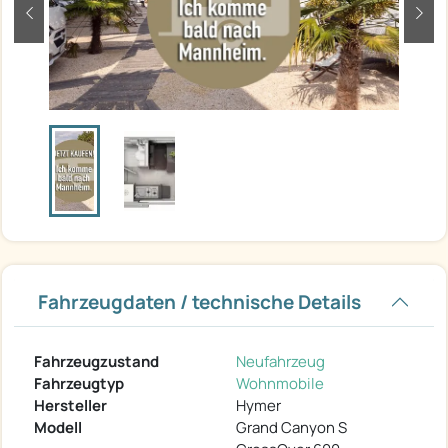
zurück
weit
Fahrzeugdaten / technische Details
Fahrzeugzustand
Neufahrzeug
Fahrzeugtyp
Wohnmobile
Hersteller
Hymer
Modell
Grand Canyon S