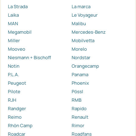
La Strada
La marca
Laika
Le Voyageur
MAN
Malibu
Megamobil
Mercedes-Benz
Miller
Mobilvetta
Mooveo
Morelo
Niesmann + Bischoff
Nordstar
Notin
Orangecamp
P.L.A.
Panama
Peugeot
Phoenix
Pilote
Pössl
RJH
RMB
Randger
Rapido
Reimo
Renault
Rhön Camp
Rimor
Roadcar
Roadfans