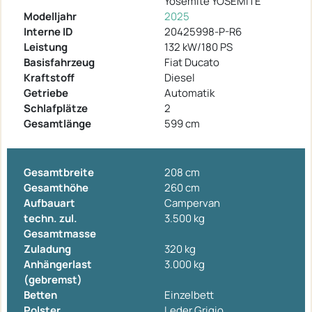
Yosemite YOSEMITE
Modelljahr
2025
Interne ID
20425998-P-R6
Leistung
132 kW/180 PS
Basisfahrzeug
Fiat Ducato
Kraftstoff
Diesel
Getriebe
Automatik
Schlafplätze
2
Gesamtlänge
599 cm
Gesamtbreite
208 cm
Gesamthöhe
260 cm
Aufbauart
Campervan
techn. zul.
3.500 kg
Gesamtmasse
Zuladung
320 kg
Anhängerlast
3.000 kg
(gebremst)
Betten
Einzelbett
Polster
Leder Grigio