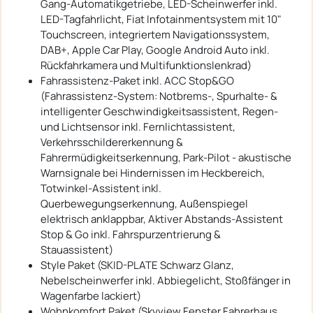
Gang-Automatikgetriebe, LED-Scheinwerfer inkl.
LED-Tagfahrlicht, Fiat Infotainmentsystem mit 10"
Touchscreen, integriertem Navigationssystem,
DAB+, Apple Car Play, Google Android Auto inkl.
Rückfahrkamera und Multifunktionslenkrad)
Fahrassistenz-Paket inkl. ACC Stop&GO
(Fahrassistenz-System: Notbrems-, Spurhalte- &
intelligenter Geschwindigkeitsassistent, Regen-
und Lichtsensor inkl. Fernlichtassistent,
Verkehrsschildererkennung &
Fahrermüdigkeitserkennung, Park-Pilot - akustische
Warnsignale bei Hindernissen im Heckbereich,
Totwinkel-Assistent inkl.
Querbewegungserkennung, Außenspiegel
elektrisch anklappbar, Aktiver Abstands-Assistent
Stop & Go inkl. Fahrspurzentrierung &
Stauassistent)
Style Paket (SKID-PLATE Schwarz Glanz,
Nebelscheinwerfer inkl. Abbiegelicht, Stoßfänger in
Wagenfarbe lackiert)
Wohnkomfort Paket (Skyview Fenster Fahrerhaus