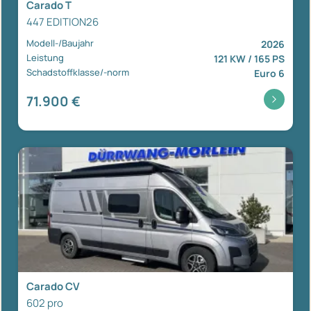
Carado T
447 EDITION26
Modell-/Baujahr
2026
Leistung
121 KW / 165 PS
Schadstoffklasse/-norm
Euro 6
71.900 €
Carado CV
602 pro