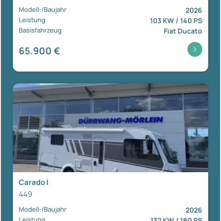
Modell-/Baujahr
2026
Leistung
103 KW / 140 PS
Basisfahrzeug
Fiat Ducato
65.900 €
Carado I
449
Modell-/Baujahr
2026
Leistung
132 KW / 180 PS