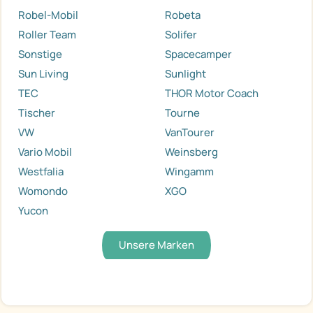
Robel-Mobil
Robeta
Roller Team
Solifer
Sonstige
Spacecamper
Sun Living
Sunlight
TEC
THOR Motor Coach
Tischer
Tourne
VW
VanTourer
Vario Mobil
Weinsberg
Westfalia
Wingamm
Womondo
XGO
Yucon
Unsere Marken