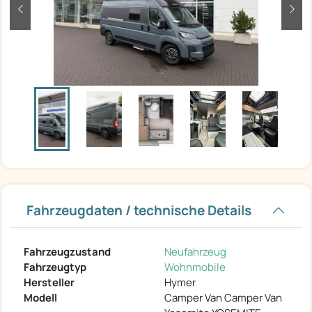
zurück
weit
Fahrzeugdaten / technische Details
Fahrzeugzustand
Neufahrzeug
Fahrzeugtyp
Wohnmobile
Hersteller
Hymer
Modell
Camper Van Camper Van