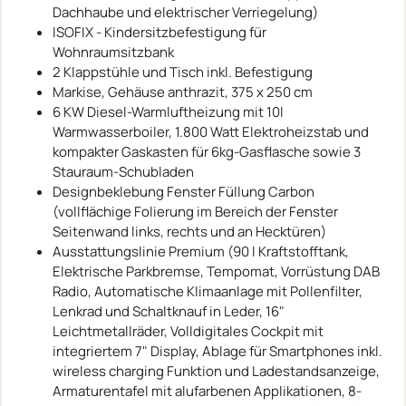
Dachhaube und elektrischer Verriegelung)
ISOFIX - Kindersitzbefestigung für
Wohnraumsitzbank
2 Klappstühle und Tisch inkl. Befestigung
Markise, Gehäuse anthrazit, 375 x 250 cm
6 KW Diesel-Warmluftheizung mit 10l
Warmwasserboiler, 1.800 Watt Elektroheizstab und
kompakter Gaskasten für 6kg-Gasflasche sowie 3
Stauraum-Schubladen
Designbeklebung Fenster Füllung Carbon
(vollflächige Folierung im Bereich der Fenster
Seitenwand links, rechts und an Hecktüren)
Ausstattungslinie Premium (90 l Kraftstofftank,
Elektrische Parkbremse, Tempomat, Vorrüstung DAB
Radio, Automatische Klimaanlage mit Pollenfilter,
Lenkrad und Schaltknauf in Leder, 16"
Leichtmetallräder, Volldigitales Cockpit mit
integriertem 7" Display, Ablage für Smartphones inkl.
wireless charging Funktion und Ladestandsanzeige,
Armaturentafel mit alufarbenen Applikationen, 8-