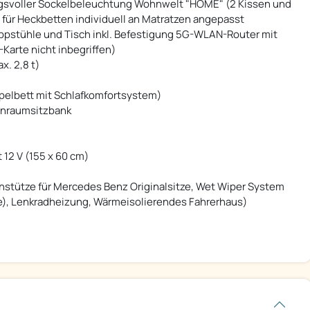
ngsvoller Sockelbeleuchtung Wohnwelt "HOME" (2 Kissen und
für Heckbetten individuell an Matratzen angepasst
ppstühle und Tisch inkl. Befestigung 5G-WLAN-Router mit
arte nicht inbegriffen)
x. 2,8 t)
pelbett mit Schlafkomfortsystem)
ohnraumsitzbank
12 V (155 x 60 cm)
nstütze für Mercedes Benz Originalsitze, Wet Wiper System
e), Lenkradheizung, Wärmeisolierendes Fahrerhaus)