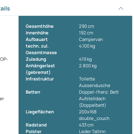
ails
Gesamthöhe
290 cm
Innenhöhe
192 cm
Aufbauart
Campervan
techn. zul.
4.100 kg
Gesamtmasse
TOP-
Zuladung
419 kg
Anhängerlast
2.800 kg
(gebremst)
Infrastruktur
Toilette
Aussendusche
Betten
Doppel-/franz. Bett
er
Aufstelldach
(Doppelbett)
Liegeflächen
200x168
double_couch
Radstand
433 cm
Polster
Leder Tallinn