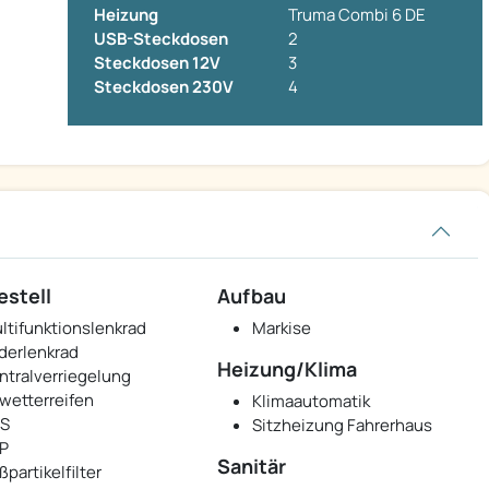
Heizung
Truma Combi 6 DE
USB-Steckdosen
2
Steckdosen 12V
3
Steckdosen 230V
4
estell
Aufbau
ltifunktionslenkrad
Markise
derlenkrad
Heizung/Klima
ntralverriegelung
lwetterreifen
Klimaautomatik
S
Sitzheizung Fahrerhaus
P
Sanitär
ßpartikelfilter