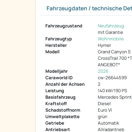
Fahrzeugdaten / technische Det
Fahrzeugzustand
Neufahrzeug
mit Garantie
Fahrzeugtyp
Wohnmobile
Hersteller
Hymer
Modell
Grand Canyon S
CrossTrail 700 *
ANGEBOT*
Modelljahr
2026
Caraworld ID
cw-26644599
Anzahl der Achsen
2
Leistung
140 kW/190 PS
Basisfahrzeug
Mercedes Sprint
Kraftstoff
Diesel
Schadstoffnorm
Euro VI
Umweltplakette
grün
Getriebe
Automatik
Antriebsart
Allradantrieb