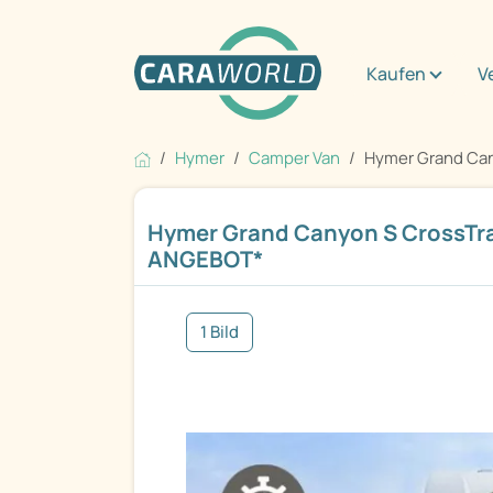
Kaufen
V
Hymer
Camper Van
Hymer Grand Cany
Hymer Grand Canyon S CrossTra
ANGEBOT*
1 Bild