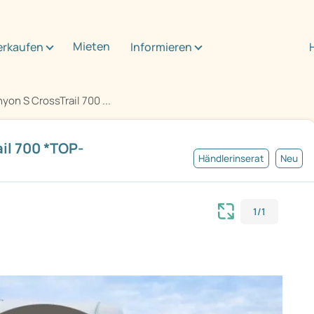
Mieten
erkaufen
Informieren
on S CrossTrail 700 ...
il 700 *TOP-
Händlerinserat
Neu
1/1