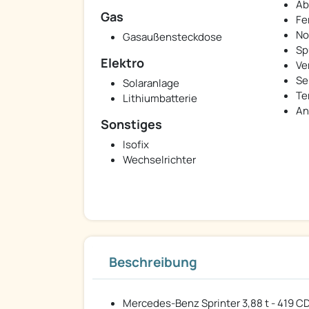
Ab
Gas
Fe
No
Gasaußensteckdose
Sp
Elektro
Ve
Se
Solaranlage
Te
Lithiumbatterie
An
Sonstiges
Isofix
Wechselrichter
Beschreibung
Mercedes-Benz Sprinter 3,88 t - 419 CD