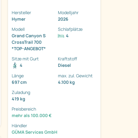
Hersteller
Modelljahr
Hymer
2026
Modell
Schlafplätze
Grand Canyon S
4
CrossTrail 700
*TOP-ANGEBOT*
Sitze mit Gurt
Kraftstoff
4
Diesel
Länge
max. zul. Gewicht
697 cm
4.100 kg
Zuladung
419 kg
Preisbereich
mehr als 100.000 €
Händler
GÜMA Services GmbH