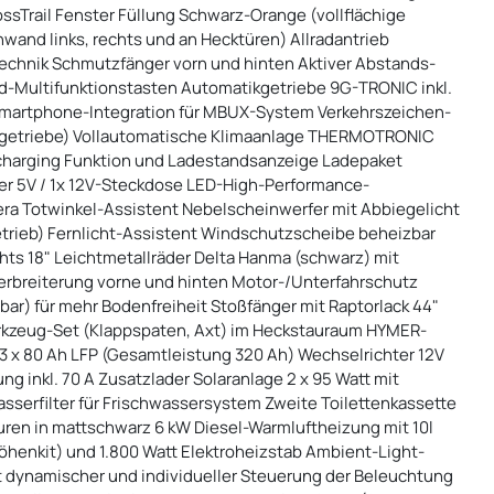
ssTrail Fenster Füllung Schwarz-Orange (vollflächige
nwand links, rechts und an Hecktüren) Allradantrieb
Technik Schmutzfänger vorn und hinten Aktiver Abstands-
ad-Multifunktionstasten Automatikgetriebe 9G-TRONIC inkl.
 Smartphone-Integration für MBUX-System Verkehrszeichen-
ikgetriebe) Vollautomatische Klimaanlage THERMOTRONIC
s charging Funktion und Ladestandsanzeige Ladepaket
er 5V / 1x 12V-Steckdose LED-High-Performance-
era Totwinkel-Assistent Nebelscheinwerfer mit Abbiegelicht
etrieb) Fernlicht-Assistent Windschutzscheibe beheizbar
chts 18" Leichtmetallräder Delta Hanma (schwarz) mit
fverbreiterung vorne und hinten Motor-/Unterfahrschutz
pbar) für mehr Bodenfreiheit Stoßfänger mit Raptorlack 44"
rkzeug-Set (Klappspaten, Axt) im Heckstauraum HYMER-
 3 x 80 Ah LFP (Gesamtleistung 320 Ah) Wechselrichter 12V
ng inkl. 70 A Zusatzlader Solaranlage 2 x 95 Watt mit
sserfilter für Frischwassersystem Zweite Toilettenkassette
uren in mattschwarz 6 kW Diesel-Warmluftheizung mit 10l
henkit) und 1.800 Watt Elektroheizstab Ambient-Light-
dynamischer und individueller Steuerung der Beleuchtung