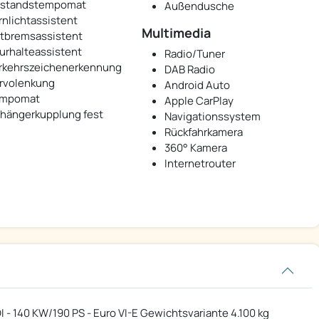
standstempomat
Außendusche
rnlichtassistent
Multimedia
tbremsassistent
urhalteassistent
Radio/Tuner
rkehrszeichenerkennung
DAB Radio
rvolenkung
Android Auto
mpomat
Apple CarPlay
hängerkupplung fest
Navigationssystem
Rückfahrkamera
360° Kamera
Internetrouter
I - 140 KW/190 PS - Euro VI-E Gewichtsvariante 4.100 kg