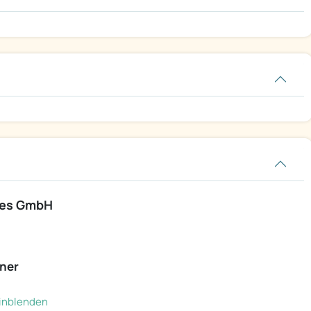
ces GmbH
ner
 einblenden