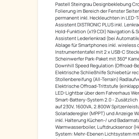
Pastell Steingrau Designbeklebung Cro
Folierung im Bereich der Fenster Seite
permanent inkl. Heckleuchten in LED-
Assistent DISTRONIC PLUS inkl. Lenkr
Hold-Funktion (x19 CDI) Navigation &
Assistent Lederlenkrad (bei Automat
Ablage für Smartphones inkl. wireles
Instrumententafel mit 2 x USB-C Steck
Scheinwerfer Park-Paket mit 360° Kam
Downhill Speed Regulation (Offroad-B
Elektrische Schließhilfe Schiebetür re
Stollenbereifung (All-Terrain) Radlau
Elektrische Offroad-Trittstufe (einklap
LED-Lightbar über dem Fahrerhaus We
Smart-Battery-System 2.0 - Zusätzlich
auf 230V, 1600VA, 2.800W Spitzenleistu
Solarladeregler (MPPT) und Anzeige Wa
inkl. Halterung Küchen-/ und Badarmat
Warmwasserboiler, Luftdrucksensor (Hö
System: Mehr-Ebenen Lichtsystem mit 