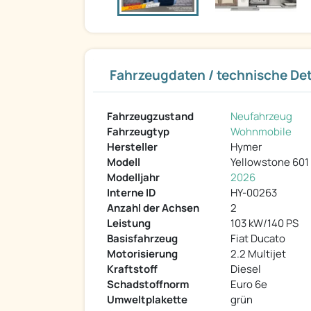
Fahrzeugdaten / technische Det
Fahrzeugzustand
Neufahrzeug
Fahrzeugtyp
Wohnmobile
Hersteller
Hymer
Modell
Yellowstone 601 
Modelljahr
2026
Interne ID
HY-00263
Anzahl der Achsen
2
Leistung
103 kW/140 PS
Basisfahrzeug
Fiat Ducato
Motorisierung
2.2 Multijet
Kraftstoff
Diesel
Schadstoffnorm
Euro 6e
Umweltplakette
grün