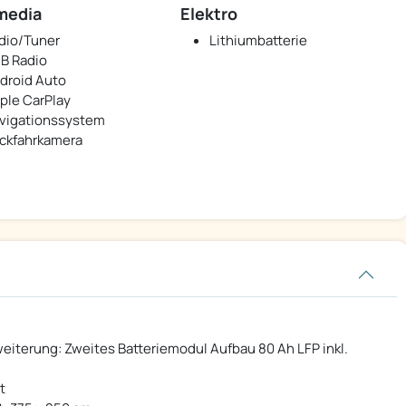
media
Elektro
dio/Tuner
Lithiumbatterie
B Radio
droid Auto
ple CarPlay
vigationssystem
ckfahrkamera
iterung: Zweites Batteriemodul Aufbau 80 Ah LFP inkl.
t