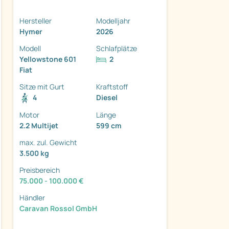
Hersteller
Modelljahr
Hymer
2026
Modell
Schlafplätze
Yellowstone 601
2
ter
Fiat
Sitze mit Gurt
Kraftstoff
4
Diesel
Motor
Länge
2.2 Multijet
599 cm
max. zul. Gewicht
3.500 kg
Preisbereich
75.000 - 100.000 €
Händler
Caravan Rossol GmbH