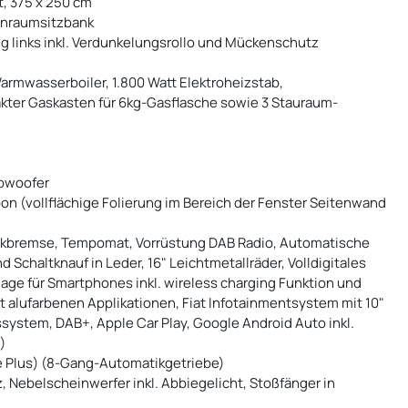
t, 375 x 250 cm
ohnraumsitzbank
ng links inkl. Verdunkelungsrollo und Mückenschutz
armwasserboiler, 1.800 Watt Elektroheizstab,
kter Gaskasten für 6kg-Gasflasche sowie 3 Stauraum-
bwoofer
n (vollflächige Folierung im Bereich der Fenster Seitenwand
Parkbremse, Tempomat, Vorrüstung DAB Radio, Automatische
d Schaltknauf in Leder, 16" Leichtmetallräder, Volldigitales
blage für Smartphones inkl. wireless charging Funktion und
 alufarbenen Applikationen, Fiat Infotainmentsystem mit 10"
system, DAB+, Apple Car Play, Google Android Auto inkl.
)
e Plus) (8-Gang-Automatikgetriebe)
 Nebelscheinwerfer inkl. Abbiegelicht, Stoßfänger in