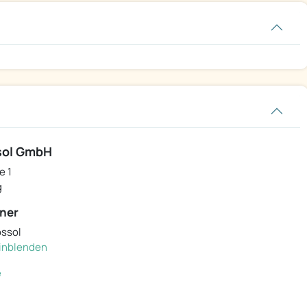
sol GmbH
e 1
g
ner
ossol
 einblenden
e