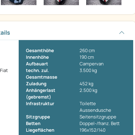
ails
Gesamthöhe
260 cm
Innenhöhe
190 cm
Aufbauart
Campervan
Fiat
techn. zul.
3.500 kg
Gesamtmasse
Zuladung
452 kg
Anhängerlast
2.500 kg
(gebremst)
Infrastruktur
Toilette
Aussendusche
Sitzgruppe
Seitensitzgruppe
Betten
Doppel-/franz. Bett
Liegeflächen
196x152/140