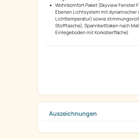
Wohnkomfort Paket (Skyview Fenster F
Ebenen Lichtsystem mit dynamischer un
Lichttemperatur) sowie stimmungsvol
Stofftasche), Spannbettlaken nach Maß
Einlegeboden mit Korkoberfläche)
ständige Großauswahl an neue
Dethleffs, Sunlight, 
Wir dfsdfsbieten verschiedene Sonderpakete zu Sonde
weiterhin sehr interessante Angebot bei Jahres und Vo
Auszeichnungen