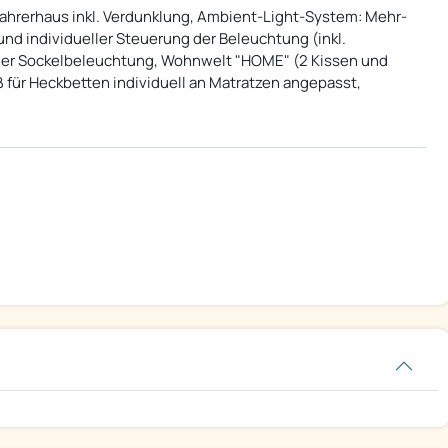
ahrerhaus inkl. Verdunklung, Ambient-Light-System: Mehr-
d individueller Steuerung der Beleuchtung (inkl.
ler Sockelbeleuchtung, Wohnwelt "HOME" (2 Kissen und
 für Heckbetten individuell an Matratzen angepasst,
Pössl, Hymercar und Roadcar
Reisemobilen
.
rpreisen beim Kauf eines Lagerwagens!
rführwagen mit teilweise
25 % Nachlass