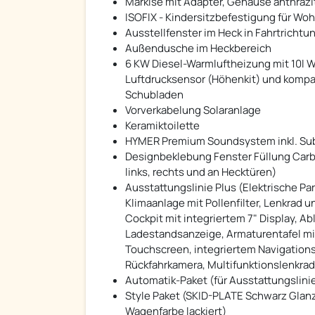
Markise mit Adapter, Gehäuse anthrazi
ISOFIX - Kindersitzbefestigung für W
Ausstellfenster im Heck in Fahrtrichtu
Außendusche im Heckbereich
6 KW Diesel-Warmluftheizung mit 10l W
Luftdrucksensor (Höhenkit) und kompa
Schubladen
Vorverkabelung Solaranlage
Keramiktoilette
HYMER Premium Soundsystem inkl. Su
Designbeklebung Fenster Füllung Carbo
links, rechts und an Hecktüren)
Ausstattungslinie Plus (Elektrische 
Klimaanlage mit Pollenfilter, Lenkrad un
Cockpit mit integriertem 7" Display, A
Ladestandsanzeige, Armaturentafel mit
Touchscreen, integriertem Navigations
Rückfahrkamera, Multifunktionslenkrad
Automatik-Paket (für Ausstattungslini
Style Paket (SKID-PLATE Schwarz Glanz,
Wagenfarbe lackiert)