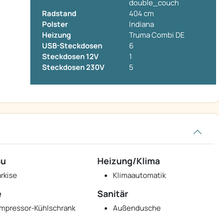
double_couch
Radstand
404 cm
Polster
Indiana
Heizung
Truma Combi DE
USB-Steckdosen
6
Steckdosen 12V
1
Steckdosen 230V
5
au
Heizung/Klima
rkise
Klimaautomatik
e
Sanitär
mpressor-Kühlschrank
Außendusche