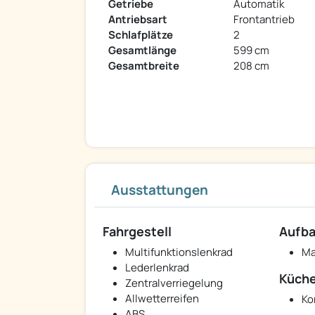
Getriebe
Automatik
Antriebsart
Frontantrieb
Schlafplätze
2
Gesamtlänge
599 cm
Gesamtbreite
208 cm
Ausstattungen
Fahrgestell
Aufb
Multifunktionslenkrad
Ma
Lederlenkrad
Küch
Zentralverriegelung
Allwetterreifen
Ko
ABS