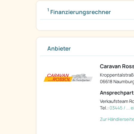
1
Finanzierungsrechner
Anbieter
Caravan Ros
Kroppentalstraß
06618 Naumbur
Ansprechpart
Verkaufsteam R
Tel.:
03445 / ...
Zur Händlerseit