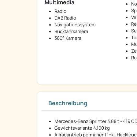
Multimedia
No
Sp
Radio
Ve
DAB Radio
Re
Navigationssystem
Se
Rückfahrkamera
Te
360° Kamera
Mu
Ze
Ru
Beschreibung
Mercedes-Benz Sprinter 3,88 t - 419 CD
Gewichtsvariante 4.100 kg
Allradantrieb permanent inkl. Heckleu