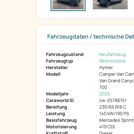
Fahrzeugdaten / technische Det
Fahrzeugzustand
Neufahrzeug
Fahrzeugtyp
Wohnmobile
Hersteller
Hymer
Modell
Camper Van Ca
Van Grand Canyo
700
Modelljahr
2026
Caraworld ID
cw-25786151
Bereifung
235/65 R16 C
Leistung
140 kW/190 PS
Basisfahrzeug
Mercedes Sprint
Motorisierung
419 CDI
Kraftstoff
Diesel