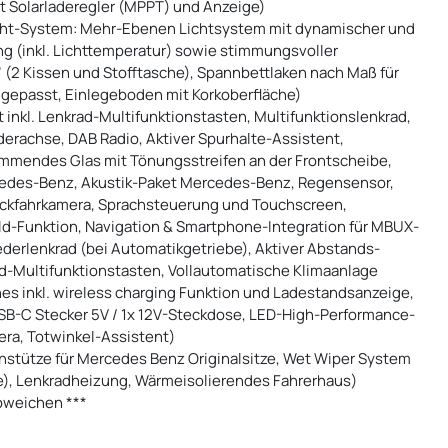
it Solarladeregler (MPPT) und Anzeige)
ht-System: Mehr-Ebenen Lichtsystem mit dynamischer und
ng (inkl. Lichttemperatur) sowie stimmungsvoller
2 Kissen und Stofftasche), Spannbettlaken nach Maß für
ngepasst, Einlegeboden mit Korkoberfläche)
nkl. Lenkrad-Multifunktionstasten, Multifunktionslenkrad,
derachse, DAB Radio, Aktiver Spurhalte-Assistent,
mendes Glas mit Tönungsstreifen an der Frontscheibe,
cedes-Benz, Akustik-Paket Mercedes-Benz, Regensensor,
ckfahrkamera, Sprachsteuerung und Touchscreen,
ld-Funktion, Navigation & Smartphone-Integration für MBUX-
derlenkrad (bei Automatikgetriebe), Aktiver Abstands-
d-Multifunktionstasten, Vollautomatische Klimaanlage
 inkl. wireless charging Funktion und Ladestandsanzeige,
SB-C Stecker 5V / 1x 12V-Steckdose, LED-High-Performance-
era, Totwinkel-Assistent)
nstütze für Mercedes Benz Originalsitze, Wet Wiper System
e), Lenkradheizung, Wärmeisolierendes Fahrerhaus)
abweichen ***