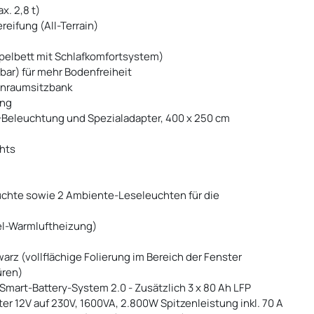
x. 2,8 t)
reifung (All-Terrain)
pelbett mit Schlafkomfortsystem)
pbar) für mehr Bodenfreiheit
ohnraumsitzbank
ung
-Beleuchtung und Spezialadapter, 400 x 250 cm
chts
uchte sowie 2 Ambiente-Leseleuchten für die
sel-Warmluftheizung)
rz (vollflächige Folierung im Bereich der Fenster
üren)
mart-Battery-System 2.0 - Zusätzlich 3 x 80 Ah LFP
r 12V auf 230V, 1600VA, 2.800W Spitzenleistung inkl. 70 A