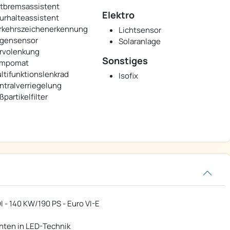
tbremsassistent
Elektro
urhalteassistent
rkehrszeichenerkennung
Lichtsensor
gensensor
Solaranlage
rvolenkung
Sonstiges
mpomat
ltifunktionslenkrad
Isofix
ntralverriegelung
ßpartikelfilter
I - 140 KW/190 PS - Euro VI-E
chten in LED-Technik