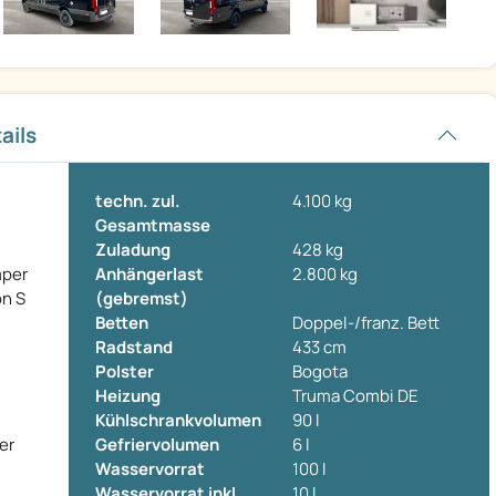
ails
techn. zul.
4.100 kg
Gesamtmasse
Zuladung
428 kg
mper
Anhängerlast
2.800 kg
n S
(gebremst)
Betten
Doppel-/franz. Bett
Radstand
433 cm
Polster
Bogota
Heizung
Truma Combi DE
Kühlschrankvolumen
90 l
er
Gefriervolumen
6 l
Wasservorrat
100 l
Wasservorrat inkl.
10 l