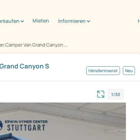
Mieten
erkaufen
Informieren
n Camper Van Grand Canyon ...
Grand Canyon S
Händlerinserat
Neu
1/30