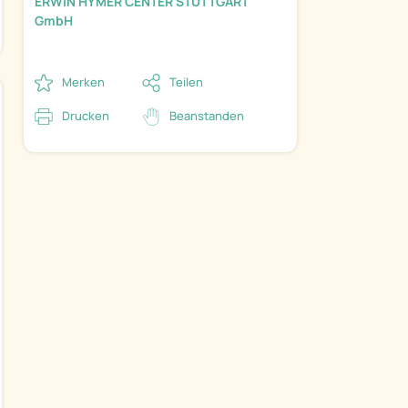
ERWIN HYMER CENTER STUTTGART
GmbH
Merken
Teilen
Drucken
Beanstanden