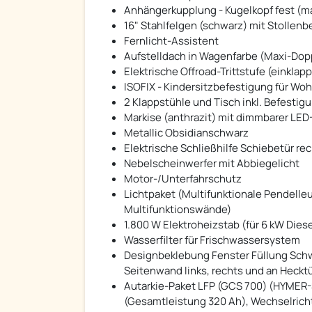
Anhängerkupplung - Kugelkopf fest (ma
16" Stahlfelgen (schwarz) mit Stollenbe
Fernlicht-Assistent
Aufstelldach in Wagenfarbe (Maxi-Dop
Elektrische Offroad-Trittstufe (einklap
ISOFIX - Kindersitzbefestigung für W
2 Klappstühle und Tisch inkl. Befestig
Markise (anthrazit) mit dimmbarer LED
Metallic Obsidianschwarz
Elektrische Schließhilfe Schiebetür re
Nebelscheinwerfer mit Abbiegelicht
Motor-/Unterfahrschutz
Lichtpaket (Multifunktionale Pendelle
Multifunktionswände)
1.800 W Elektroheizstab (für 6 kW Die
Wasserfilter für Frischwassersystem
Designbeklebung Fenster Füllung Schwa
Seitenwand links, rechts und an Heckt
Autarkie-Paket LFP (GCS 700) (HYMER-S
(Gesamtleistung 320 Ah), Wechselrichte