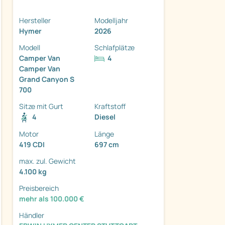
Hersteller
Modelljahr
Hymer
2026
Modell
Schlafplätze
Camper Van
4
Camper Van
ter
Grand Canyon S
700
Sitze mit Gurt
Kraftstoff
4
Diesel
Motor
Länge
419 CDI
697 cm
max. zul. Gewicht
4.100 kg
Preisbereich
mehr als 100.000 €
Händler