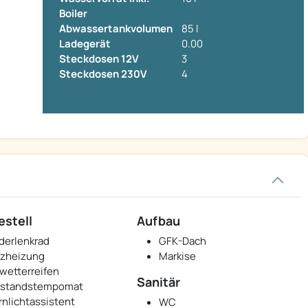
Boiler
Abwassertankvolumen
85 l
Ladegerät
0.00
Steckdosen 12V
3
Steckdosen 230V
4
estell
Aufbau
derlenkrad
GFK-Dach
tzheizung
Markise
lwetterreifen
Sanitär
standstempomat
rnlichtassistent
WC