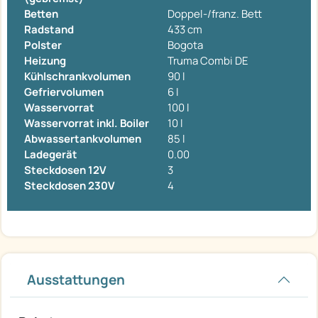
Betten
Doppel-/franz. Bett
Radstand
433 cm
Polster
Bogota
Heizung
Truma Combi DE
Kühlschrankvolumen
90 l
Gefriervolumen
6 l
Wasservorrat
100 l
Wasservorrat inkl. Boiler
10 l
Abwassertankvolumen
85 l
Ladegerät
0.00
Steckdosen 12V
3
Steckdosen 230V
4
Ausstattungen