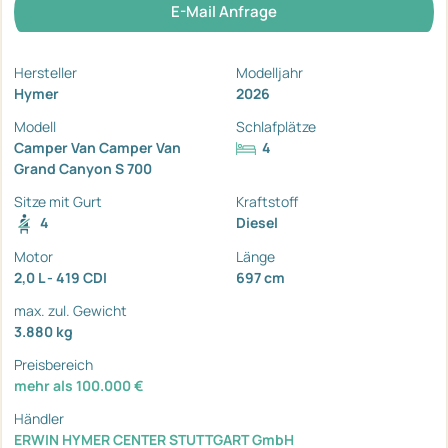
E-Mail Anfrage
Hersteller
Modelljahr
Hymer
2026
Modell
Schlafplätze
Camper Van Camper Van
4
Grand Canyon S 700
Sitze mit Gurt
Kraftstoff
4
Diesel
Motor
Länge
2,0 L - 419 CDI
697 cm
max. zul. Gewicht
3.880 kg
Preisbereich
mehr als 100.000 €
Händler
ERWIN HYMER CENTER STUTTGART GmbH