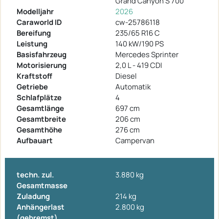
Grand Canyon S 700
Modelljahr
2026
Caraworld ID
cw-25786118
Bereifung
235/65 R16 C
Leistung
140 kW/190 PS
Basisfahrzeug
Mercedes Sprinter
Motorisierung
2,0 L - 419 CDI
Kraftstoff
Diesel
Getriebe
Automatik
Schlafplätze
4
Gesamtlänge
697 cm
Gesamtbreite
206 cm
Gesamthöhe
276 cm
Aufbauart
Campervan
techn. zul.
3.880 kg
Gesamtmasse
Zuladung
214 kg
Anhängerlast
2.800 kg
(gebremst)