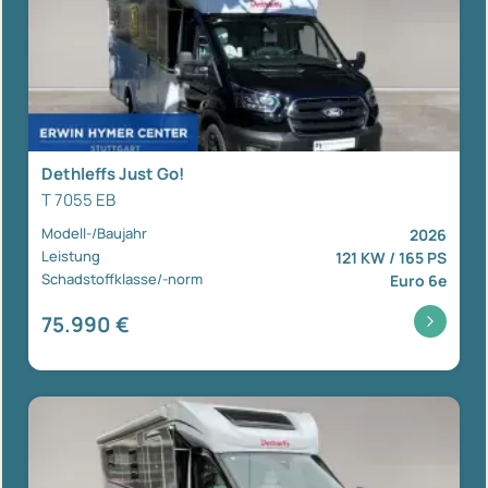
Dethleffs Just Go!
T 7055 EB
Modell-/Baujahr
2026
Leistung
121 KW / 165 PS
Schadstoffklasse/-norm
Euro 6e
75.990 €