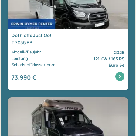
Dethleffs Just Go!
T 7055 EB
Modell-/Baujahr
2026
Leistung
121 KW / 165 PS
Schadstoffklasse/-norm
Euro 6e
73.990 €