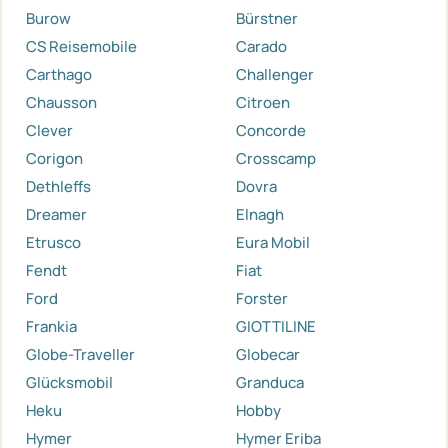
Burow
Bürstner
CS Reisemobile
Carado
Carthago
Challenger
Chausson
Citroen
Clever
Concorde
Corigon
Crosscamp
Dethleffs
Dovra
Dreamer
Elnagh
Etrusco
Eura Mobil
Fendt
Fiat
Ford
Forster
Frankia
GIOTTILINE
Globe-Traveller
Globecar
Glücksmobil
Granduca
Heku
Hobby
Hymer
Hymer Eriba