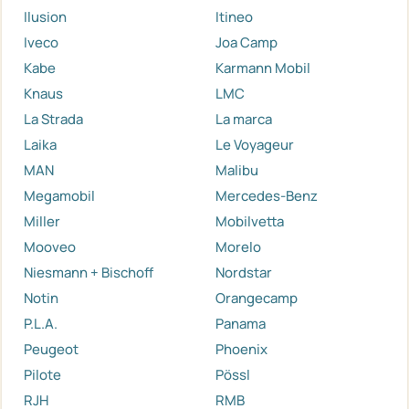
Ilusion
Itineo
Iveco
Joa Camp
Kabe
Karmann Mobil
Knaus
LMC
La Strada
La marca
Laika
Le Voyageur
MAN
Malibu
Megamobil
Mercedes-Benz
Miller
Mobilvetta
Mooveo
Morelo
Niesmann + Bischoff
Nordstar
Notin
Orangecamp
P.L.A.
Panama
Peugeot
Phoenix
Pilote
Pössl
RJH
RMB