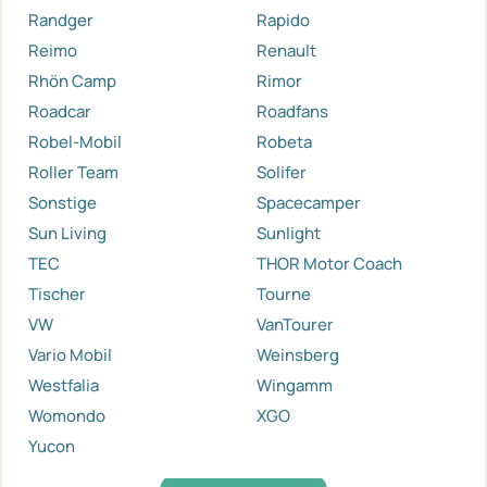
Randger
Rapido
Reimo
Renault
Rhön Camp
Rimor
Roadcar
Roadfans
Robel-Mobil
Robeta
Roller Team
Solifer
Sonstige
Spacecamper
Sun Living
Sunlight
TEC
THOR Motor Coach
Tischer
Tourne
VW
VanTourer
Vario Mobil
Weinsberg
Westfalia
Wingamm
Womondo
XGO
Yucon