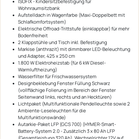
ISOFIX - Kindersitzbefestigung für
Wohnraumsitzbank
Aufstelldach in Wagenfarbe (Maxi-Doppelbett mit
Schlafkomfortsystem)
Elektrische Offroad-Trittstufe (einklappbar) für mehr
Bodenfreiheit
2 Klappstühle und Tisch inkl. Befestigung
Markise (anthrazit) mit dimmbarer LED-Beleuchtung
und Adapter, 425 x 250 cm
1.800 W Elektroheizstab (für 6 kW Diesel-
Warmluftheizung)
Wasserfilter für Frischwassersystem
Designbeklebung Fenster Füllung Schwarz
(vollflächige Folierung im Bereich der Fenster
Seitenwand links, rechts und an Hecktüren)
Lichtpaket (Multifunktionale Pendelleuchte sowie 2
Ambiente-Leseleuchten für die
Multifunktionswände)
Autarkie-Paket LFP (GCS 700) (HYMER-Smart-
Battery-System 2.0 - Zusätzlich 3 x 80 Ah LFP
(Gesamtleistung 320 Ah), Wechselrichter 12V auf