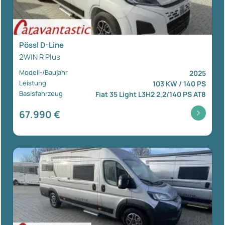
Pössl D-Line
2WIN R Plus
Modell-/Baujahr
2025
Leistung
103 KW / 140 PS
Basisfahrzeug
Fiat 35 Light L3H2 2,2/140 PS AT8
67.990 €