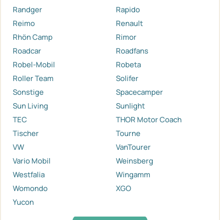
Randger
Rapido
Reimo
Renault
Rhön Camp
Rimor
Roadcar
Roadfans
Robel-Mobil
Robeta
Roller Team
Solifer
Sonstige
Spacecamper
Sun Living
Sunlight
TEC
THOR Motor Coach
Tischer
Tourne
VW
VanTourer
Vario Mobil
Weinsberg
Westfalia
Wingamm
Womondo
XGO
Yucon