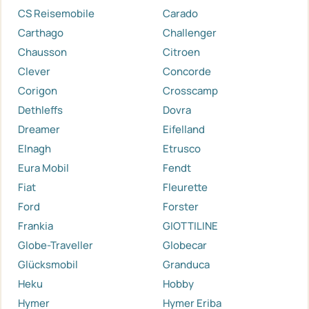
CS Reisemobile
Carado
Carthago
Challenger
Chausson
Citroen
Clever
Concorde
Corigon
Crosscamp
Dethleffs
Dovra
Dreamer
Eifelland
Elnagh
Etrusco
Eura Mobil
Fendt
Fiat
Fleurette
Ford
Forster
Frankia
GIOTTILINE
Globe-Traveller
Globecar
Glücksmobil
Granduca
Heku
Hobby
Hymer
Hymer Eriba