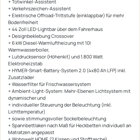
+ Totwinkel-Assistent
+ Verkehrszeichen-Assistent
+ Elektrische Offroad-Trittstufe (einklappbar) für mehr
Bodenfreiheit
+ 44 Zoll LED-Lightbar über dem Fahrerhaus
+ Designbeklebung Crossover
+ 6 kW Diesel-Warmluftheizung mit 10l
Warmwasserboiler,
+ Lutdrucksensor (Höhenkit) und 1.800 Watt
Elektroheizstab
+ HYMER-Smart-Battery-System 2.0 (4x80 Ah LFP) inkl.
Zusatzlader
+ Wasserfilter für Frischwassersystem
+ Ambient-Light-System: Mehr-Ebenen Lichtsystem mit
dynamischer und
+ individueller Steuerung der Beleuchtung (inkl.
Lichttemperatur)
+ sowie stimmungsvoller Sockelbeleuchtung
+ Spannbettlaken nach Maß für Heckbetten individuell an
Matratzen angepasst
+ Wohnwelt HOME (2 Kissen und Stofftasche)