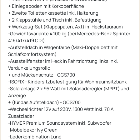
+ Einlegeboden mit Korkoberfläche
+ Zweite Toilettenkassette inkl. Halterung
+ 2 Klappstühle und Tisch inkl. Befestigung
+ Werkzeug-Set (Klappspaten, Axt) im Heckstauraum
-Gewichtsvariante 4.100 kg (bei Mercedes-Benz Sprinter
415/417/419 CDI)
-Aufstelldach in Wagenfarbe (Maxi-Doppelbett mit
Schlafkomfortsystem)
-Ausstellfenster im Heck in Fahrtrichtung links inkl.
Verdunkelungsrollo
+ und Mückenschutz - GCS700
-ISOFIX - Kindersitzbefestigung für Wohnraumsitzbank
-Solaranlage 2 x 95 Watt mit Solarladeregler (MPPT) und
Anzeige
+ (für das Aufstelldach) - GCS700
-Wechselrichter 12V auf 230V. 1300 Watt inkl. 70 A
Zusatzlader
-HYMER Premium Soundsystem inkl. Subwoofer
-Möbeldekor Ivy Green
-Lederkombination Lund