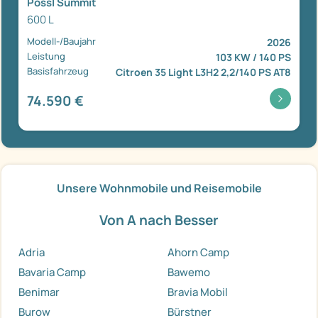
Pössl Summit
600 L
Modell-/Baujahr
2026
Leistung
103 KW / 140 PS
Basisfahrzeug
Citroen 35 Light L3H2 2,2/140 PS AT8
74.590 €
Unsere Wohnmobile und Reisemobile
Von A nach Besser
Adria
Ahorn Camp
Bavaria Camp
Bawemo
Benimar
Bravia Mobil
Burow
Bürstner