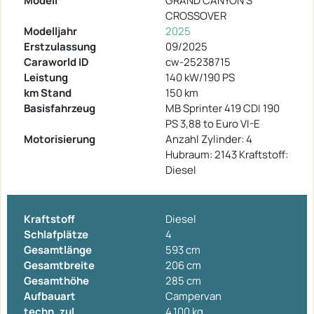
Modell
GRAND CANYON S
CROSSOVER
Modelljahr
2025
Erstzulassung
09/2025
Caraworld ID
cw-25238715
Leistung
140 kW/190 PS
km Stand
150 km
Basisfahrzeug
MB Sprinter 419 CDI 190
PS 3,88 to Euro VI-E
Motorisierung
Anzahl Zylinder: 4
Hubraum: 2143 Kraftstoff:
Diesel
Kraftstoff
Diesel
Schlafplätze
4
Gesamtlänge
593 cm
Gesamtbreite
206 cm
Gesamthöhe
285 cm
Aufbauart
Campervan
techn. zul.
4.100 kg