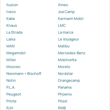
Ilusion
Itineo
Iveco
Joa Camp
Kabe
Karmann Mobil
Knaus
LMC
La Strada
La marca
Laika
Le Voyageur
MAN
Malibu
Megamobil
Mercedes-Benz
Miller
Mobilvetta
Mooveo
Morelo
Niesmann + Bischoff
Nordstar
Notin
Orangecamp
P.L.A.
Panama
Peugeot
Phoenix
Pilote
Pössl
RJH
RMB