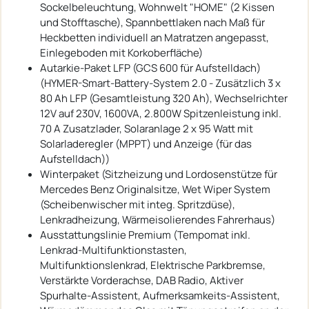
Sockelbeleuchtung, Wohnwelt "HOME" (2 Kissen
und Stofftasche), Spannbettlaken nach Maß für
Heckbetten individuell an Matratzen angepasst,
Einlegeboden mit Korkoberfläche)
Autarkie-Paket LFP (GCS 600 für Aufstelldach)
(HYMER-Smart-Battery-System 2.0 - Zusätzlich 3 x
80 Ah LFP (Gesamtleistung 320 Ah), Wechselrichter
12V auf 230V, 1600VA, 2.800W Spitzenleistung inkl.
70 A Zusatzlader, Solaranlage 2 x 95 Watt mit
Solarladeregler (MPPT) und Anzeige (für das
Aufstelldach))
Winterpaket (Sitzheizung und Lordosenstütze für
Mercedes Benz Originalsitze, Wet Wiper System
(Scheibenwischer mit integ. Spritzdüse),
Lenkradheizung, Wärmeisolierendes Fahrerhaus)
Ausstattungslinie Premium (Tempomat inkl.
Lenkrad-Multifunktionstasten,
Multifunktionslenkrad, Elektrische Parkbremse,
Verstärkte Vorderachse, DAB Radio, Aktiver
Spurhalte-Assistent, Aufmerksamkeits-Assistent,