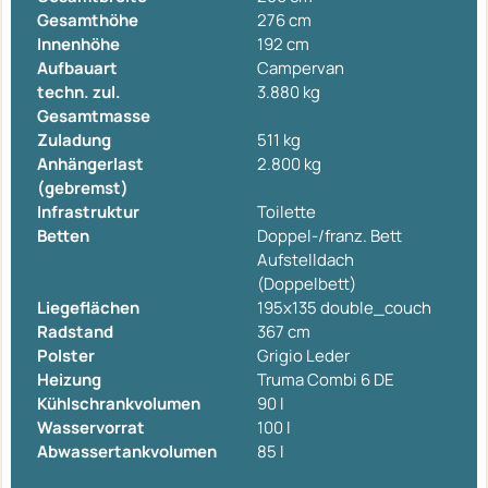
Gesamthöhe
276 cm
Innenhöhe
192 cm
Aufbauart
Campervan
techn. zul.
3.880 kg
Gesamtmasse
Zuladung
511 kg
Anhängerlast
2.800 kg
(gebremst)
Infrastruktur
Toilette
Betten
Doppel-/franz. Bett
Aufstelldach
(Doppelbett)
Liegeflächen
195x135 double_couch
Radstand
367 cm
Polster
Grigio Leder
Heizung
Truma Combi 6 DE
Kühlschrankvolumen
90 l
Wasservorrat
100 l
Abwassertankvolumen
85 l