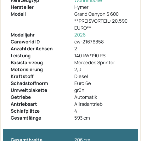
Fahrzeugtyp
Wohnmobile
Hersteller
Hymer
Modell
Grand Canyon S 600
**PREISVORTEIL: 20.590
EURO**
Modelljahr
2026
Caraworld ID
cw-21676858
Anzahl der Achsen
2
Leistung
140 kW/190 PS
Basisfahrzeug
Mercedes Sprinter
Motorisierung
2,0
Kraftstoff
Diesel
Schadstoffnorm
Euro 6e
Umweltplakette
grün
Getriebe
Automatik
Antriebsart
Allradantrieb
Schlafplätze
4
Gesamtlänge
593 cm
Gesamtbreite
206 cm