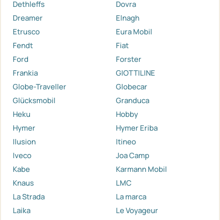
Dethleffs
Dovra
Dreamer
Elnagh
Etrusco
Eura Mobil
Fendt
Fiat
Ford
Forster
Frankia
GIOTTILINE
Globe-Traveller
Globecar
Glücksmobil
Granduca
Heku
Hobby
Hymer
Hymer Eriba
Ilusion
Itineo
Iveco
Joa Camp
Kabe
Karmann Mobil
Knaus
LMC
La Strada
La marca
Laika
Le Voyageur