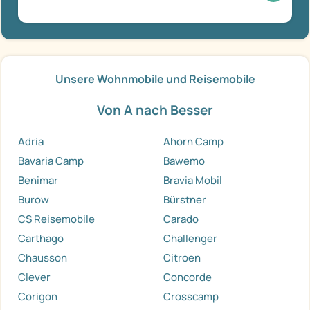
Unsere Wohnmobile und Reisemobile
Von A nach Besser
Adria
Ahorn Camp
Bavaria Camp
Bawemo
Benimar
Bravia Mobil
Burow
Bürstner
CS Reisemobile
Carado
Carthago
Challenger
Chausson
Citroen
Clever
Concorde
Corigon
Crosscamp