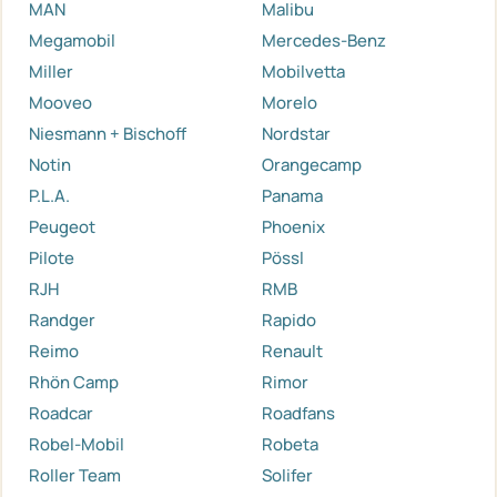
MAN
Malibu
Megamobil
Mercedes-Benz
Miller
Mobilvetta
Mooveo
Morelo
Niesmann + Bischoff
Nordstar
Notin
Orangecamp
P.L.A.
Panama
Peugeot
Phoenix
Pilote
Pössl
RJH
RMB
Randger
Rapido
Reimo
Renault
Rhön Camp
Rimor
Roadcar
Roadfans
Robel-Mobil
Robeta
Roller Team
Solifer