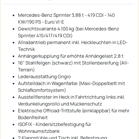
Mercedes-Benz Sprinter 3,88 t - 419 CDI - 140
KW/190 PS - Euro VI-E
Gewichtsvariante 4.100 kg (bei Mercedes-Benz
Sprinter 415/417/419 CDI)
Allradantrieb permanent inkl. Heckleuchten in LED-
Technik
Anhängerkupplung für erhöhte Anhängelast 2,8 t
16" Stahlfelgen (schwarz) mit Stollenbereifung (All-
Terrain)
Lederausstattung Grigio
Aufstelldach in Wagenfarbe (Maxi-Doppelbett mit
Schlafkomfortsystem)
Ausstellfenster im Heck in Fahrtrichtung links inkl.
Verdunkelungsrollo und Mückenschutz
Elektrische Offroad-Trittstufe (einklappbar) für mehr
Bodenfreiheit
ISOFIX - Kindersitzbefestigung für
Wohnraumsitzbank
2 Klappstühle und Tisch inkl. Befestigung