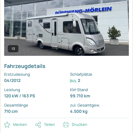
13
Fahrzeugdetails
Erstzulassung
Schlafplätze
04/2012
2
Leistung
KM-Stand
120 kW / 163 PS
99.710 km
Gesamtlänge
zul. Gesamtgew.
710 cm
4.500 kg
Merken
Teilen
Drucken