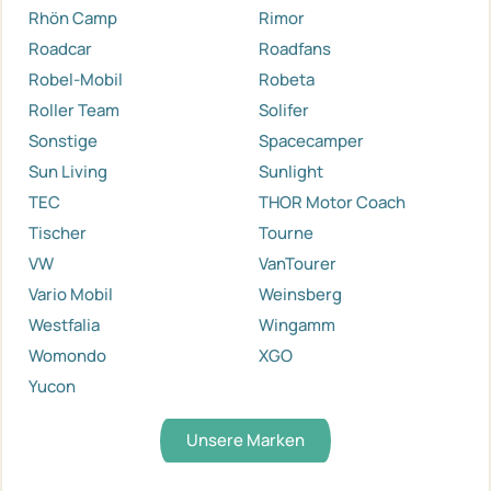
Rhön Camp
Rimor
Roadcar
Roadfans
Robel-Mobil
Robeta
Roller Team
Solifer
Sonstige
Spacecamper
Sun Living
Sunlight
TEC
THOR Motor Coach
Tischer
Tourne
VW
VanTourer
Vario Mobil
Weinsberg
Westfalia
Wingamm
Womondo
XGO
Yucon
Unsere Marken