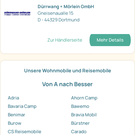
Dürrwang + Mörlein GmbH
Gneisenaualle 15
D - 44329 Dortmund
Zur Händlerseite
Mehr Details
Unsere Wohnmobile und Reisemobile
Von A nach Besser
Adria
Ahorn Camp
Bavaria Camp
Bawemo
Benimar
Bravia Mobil
Burow
Bürstner
CS Reisemobile
Carado