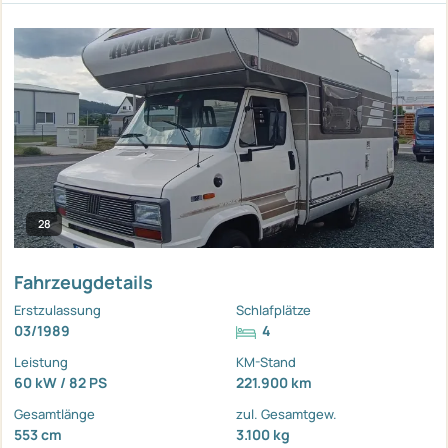
28
Fahrzeugdetails
Erstzulassung
Schlafplätze
03/1989
4
Leistung
KM-Stand
60 kW / 82 PS
221.900 km
Gesamtlänge
zul. Gesamtgew.
553 cm
3.100 kg