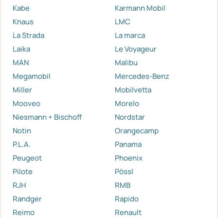
Kabe
Karmann Mobil
Knaus
LMC
La Strada
La marca
Laika
Le Voyageur
MAN
Malibu
Megamobil
Mercedes-Benz
Miller
Mobilvetta
Mooveo
Morelo
Niesmann + Bischoff
Nordstar
Notin
Orangecamp
P.L.A.
Panama
Peugeot
Phoenix
Pilote
Pössl
RJH
RMB
Randger
Rapido
Reimo
Renault