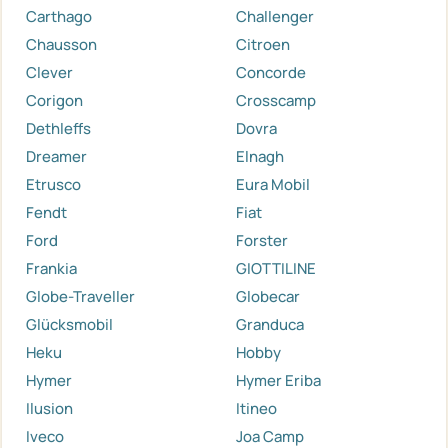
Carthago
Challenger
Chausson
Citroen
Clever
Concorde
Corigon
Crosscamp
Dethleffs
Dovra
Dreamer
Elnagh
Etrusco
Eura Mobil
Fendt
Fiat
Ford
Forster
Frankia
GIOTTILINE
Globe-Traveller
Globecar
Glücksmobil
Granduca
Heku
Hobby
Hymer
Hymer Eriba
Ilusion
Itineo
Iveco
Joa Camp