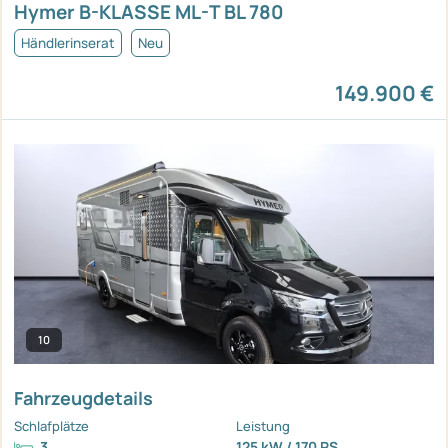
Hymer B-KLASSE ML-T BL 780
Händlerinserat
Neu
149.900 €
10
Fahrzeugdetails
Schlafplätze
Leistung
3
125 kW / 170 PS