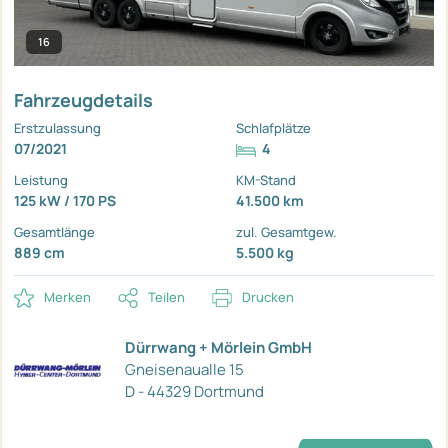
16
Fahrzeugdetails
Erstzulassung
Schlafplätze
07/2021
4
Leistung
KM-Stand
125 kW / 170 PS
41.500 km
Gesamtlänge
zul. Gesamtgew.
889 cm
5.500 kg
Merken
Teilen
Drucken
Dürrwang + Mörlein GmbH
Gneisenaualle 15
D - 44329 Dortmund