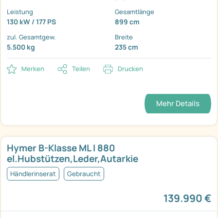
Leistung
Gesamtlänge
130 kW / 177 PS
899 cm
zul. Gesamtgew.
Breite
5.500 kg
235 cm
Merken
Teilen
Drucken
Mehr Details
Hymer B-Klasse ML I 880
el.Hubstützen,Leder,Autarkie
Händlerinserat
Gebraucht
139.990 €