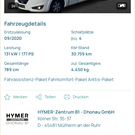
24
Fahrzeugdetails
Erstzulassung
Schlafplätze
09/2020
4
Leistung
KM-Stand
131 kW / 177 PS
30.759 km
Gesamtlänge
zul. Gesamtgew.
789 cm
4.450 kg
Fahrassistenz-Paket
Fahrkomfort-Paket
Arktis-Paket
Merken
Teilen
Drucken
HYMER-Zentrum B1 - Dhonau GmbH
Kölner Str. 35-37
D - 45481 Mülheim an der Ruhr