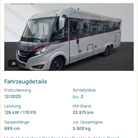
26
Fahrzeugdetails
Erstzulassung
Schlafplätze
12/2020
2
Leistung
KM-Stand
126 kW / 170 PS
32.975 km
Gesamtlänge
zul. Gesamtgew.
889 cm
5.500 kg