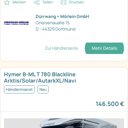
Merken
Teilen
Drucken
Dürrwang + Mörlein GmbH
Gneisenaualle 15
D - 44329 Dortmund
Zur Händlerseite
Mehr Details
Hymer B-ML T 780 Blackline
Arktis/Solar/AutarkXL/Navi
Händlerinserat
Neu
146.500 €