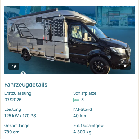
49
Fahrzeugdetails
Erstzulassung
Schlafplätze
07/2026
3
Leistung
KM-Stand
125 kW / 170 PS
40 km
Gesamtlänge
zul. Gesamtgew.
789 cm
4.500 kg