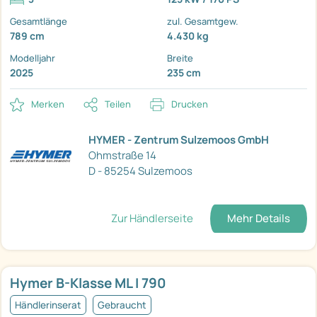
Gesamtlänge
zul. Gesamtgew.
789 cm
4.430 kg
Modelljahr
Breite
2025
235 cm
Merken
Teilen
Drucken
HYMER - Zentrum Sulzemoos GmbH
Ohmstraße 14
D - 85254 Sulzemoos
Zur Händlerseite
Mehr Details
Hymer B-Klasse ML I 790
Händlerinserat
Gebraucht