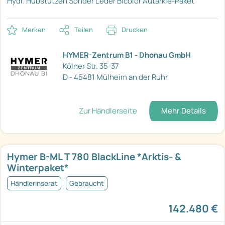
Hydr. Hubstützen
Sonder Leder Bicolor
Autarkie-Paket
Merken
Teilen
Drucken
HYMER-Zentrum B1 - Dhonau GmbH
Kölner Str. 35-37
D - 45481 Mülheim an der Ruhr
Zur Händlerseite
Mehr Details
Hymer B-ML T 780 BlackLine *Arktis- &
Winterpaket*
Händlerinserat
Gebraucht
142.480 €