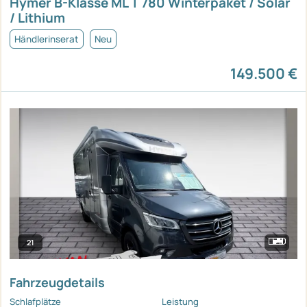
Hymer B-Klasse ML T 780 Winterpaket / Solar
/ Lithium
Händlerinserat
Neu
149.500 €
21
Fahrzeugdetails
Schlafplätze
Leistung