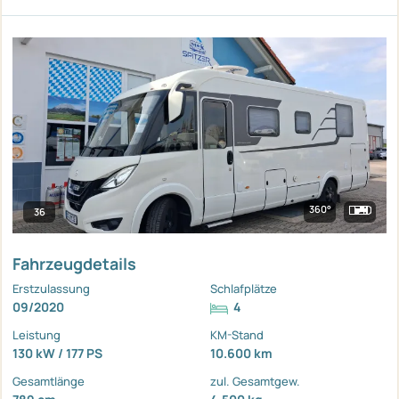
360°
36
Fahrzeugdetails
Erstzulassung
Schlafplätze
09/2020
4
Leistung
KM-Stand
130 kW / 177 PS
10.600 km
Gesamtlänge
zul. Gesamtgew.