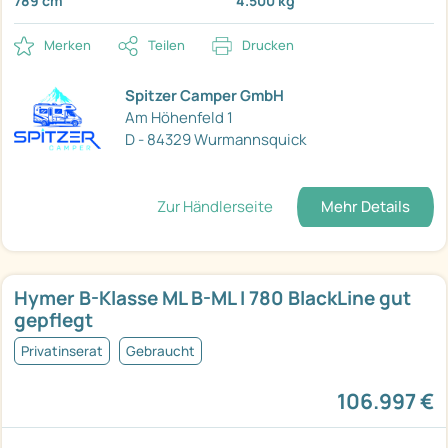
789 cm
4.500 kg
Merken
Teilen
Drucken
Spitzer Camper GmbH
Am Höhenfeld 1
D - 84329 Wurmannsquick
Zur Händlerseite
Mehr Details
Hymer B-Klasse ML B-ML I 780 BlackLine gut
gepflegt
Privatinserat
Gebraucht
106.997 €