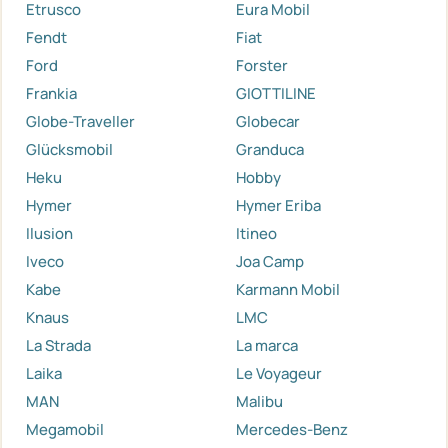
Etrusco
Eura Mobil
Fendt
Fiat
Ford
Forster
Frankia
GIOTTILINE
Globe-Traveller
Globecar
Glücksmobil
Granduca
Heku
Hobby
Hymer
Hymer Eriba
Ilusion
Itineo
Iveco
Joa Camp
Kabe
Karmann Mobil
Knaus
LMC
La Strada
La marca
Laika
Le Voyageur
MAN
Malibu
Megamobil
Mercedes-Benz