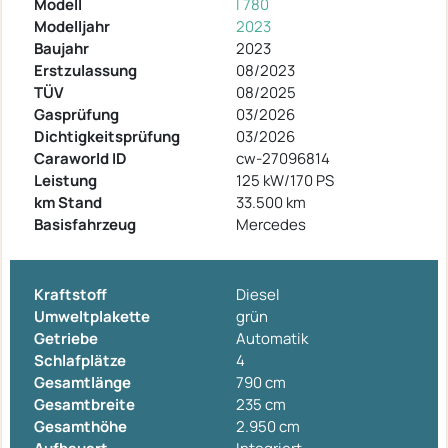
Modell
I 780
Modelljahr
2023
Baujahr
2023
Erstzulassung
08/2023
TÜV
08/2025
Gasprüfung
03/2026
Dichtigkeitsprüfung
03/2026
Caraworld ID
cw-27096814
Leistung
125 kW/170 PS
km Stand
33.500 km
Basisfahrzeug
Mercedes
Kraftstoff
Diesel
Umweltplakette
grün
Getriebe
Automatik
Schlafplätze
4
Gesamtlänge
790 cm
Gesamtbreite
235 cm
Gesamthöhe
2.950 cm