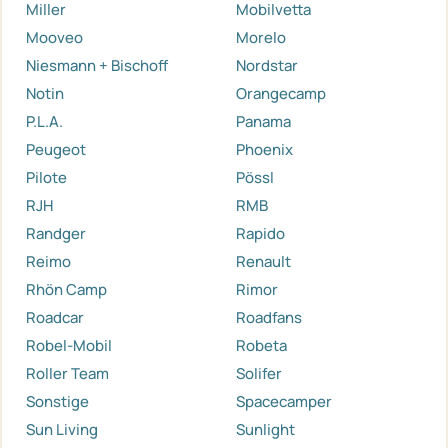
Miller
Mobilvetta
Mooveo
Morelo
Niesmann + Bischoff
Nordstar
Notin
Orangecamp
P.L.A.
Panama
Peugeot
Phoenix
Pilote
Pössl
RJH
RMB
Randger
Rapido
Reimo
Renault
Rhön Camp
Rimor
Roadcar
Roadfans
Robel-Mobil
Robeta
Roller Team
Solifer
Sonstige
Spacecamper
Sun Living
Sunlight