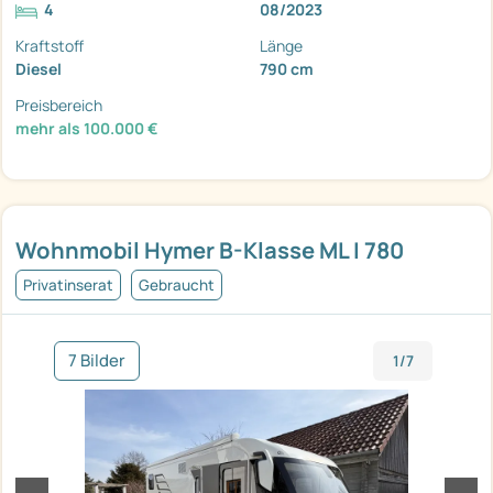
4
08/2023
Kraftstoff
Länge
Diesel
790 cm
Preisbereich
mehr als 100.000 €
Wohnmobil Hymer B-Klasse ML I 780
Privatinserat
Gebraucht
7 Bilder
1/7