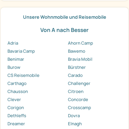
Unsere Wohnmobile und Reisemobile
Von A nach Besser
Adria
Ahorn Camp
Bavaria Camp
Bawemo
Benimar
Bravia Mobil
Burow
Bürstner
CS Reisemobile
Carado
Carthago
Challenger
Chausson
Citroen
Clever
Concorde
Corigon
Crosscamp
Dethleffs
Dovra
Dreamer
Elnagh