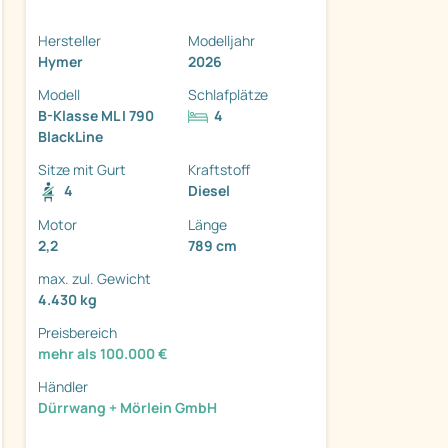
Hersteller
Modelljahr
Hymer
2026
Modell
Schlafplätze
B-Klasse ML I 790
4
ter
BlackLine
Sitze mit Gurt
Kraftstoff
4
Diesel
Motor
Länge
2,2
789 cm
max. zul. Gewicht
4.430 kg
Preisbereich
mehr als 100.000 €
Händler
Dürrwang + Mörlein GmbH