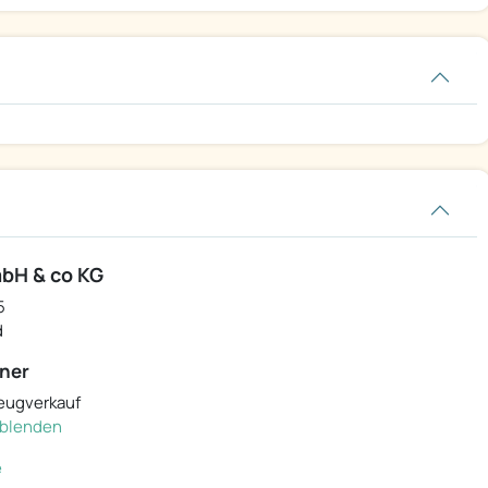
bH & co KG
5
d
ner
eugverkauf
inblenden
e