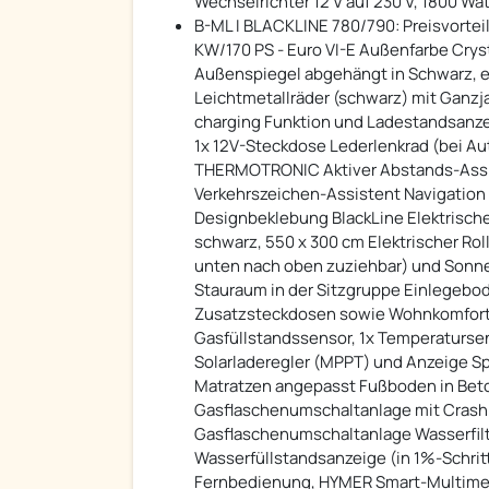
Wechselrichter 12 V auf 230 V, 1800 Wa
B-ML I BLACKLINE 780/790: Preisvorteil
KW/170 PS - Euro VI-E Außenfarbe Crys
Außenspiegel abgehängt in Schwarz, ele
Leichtmetallräder (schwarz) mit Ganzj
charging Funktion und Ladestandsanze
1x 12V-Steckdose Lederlenkrad (bei A
THERMOTRONIC Aktiver Abstands-Assis
Verkehrszeichen-Assistent Navigatio
Designbeklebung BlackLine Elektrisch
schwarz, 550 x 300 cm Elektrischer Roll
unten nach oben zuziehbar) und Sonn
Stauraum in der Sitzgruppe Einlegeboden
Zusatzsteckdosen sowie Wohnkomfortl
Gasfüllstandssensor, 1x Temperatursen
Solarladeregler (MPPT) und Anzeige Sp
Matratzen angepasst Fußboden in Beto
Gasflaschenumschaltanlage mit Crash 
Gasflaschenumschaltanlage Wasserfil
Wasserfüllstandsanzeige (in 1%-Schrit
Fernbedienung, HYMER Smart-Multimed