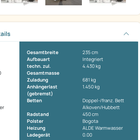
ails
Gesamtbreite
235 cm
Aufbauart
Integriert
techn. zul.
4.430 kg
0
Gesamtmasse
Zuladung
681 kg
Anhängerlast
1.450 kg
(gebremst)
Betten
Doppel-/franz. Bett
er
Alkoven/Hubbett
Radstand
450 cm
Polster
Bogota
Heizung
ALDE Warmwasser
Ladegerät
0.00