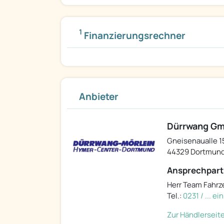
1
Finanzierungsrechner
Anbieter
Dürrwang Gm
Gneisenaualle 1
44329 Dortmun
Ansprechpart
Herr Team Fahrz
Tel.:
0231 / ... e
Zur Händlerseit