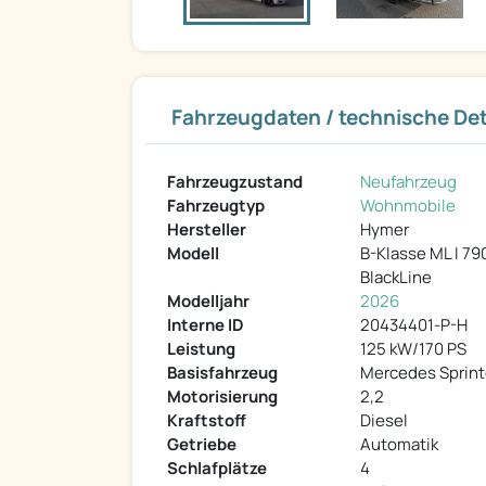
Fahrzeugdaten / technische Det
Fahrzeugzustand
Neufahrzeug
Fahrzeugtyp
Wohnmobile
Hersteller
Hymer
Modell
B-Klasse ML I 79
BlackLine
Modelljahr
2026
Interne ID
20434401-P-H
Leistung
125 kW/170 PS
Basisfahrzeug
Mercedes Sprint
Motorisierung
2,2
Kraftstoff
Diesel
Getriebe
Automatik
Schlafplätze
4