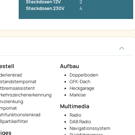
Steckdosen 12V
2
Steckdosen 230V
4
estell
Aufbau
derlenkrad
Doppelboden
standstempomat
GFK-Dach
tbremsassistent
Heckgarage
rkehrszeichenerkennung
Markise
rvolenkung
Multimedia
mpomat
ltifunktionslenkrad
Radio
ßpartikelfilter
DAB Radio
Navigationssystem
iges
Rückfahrkamera