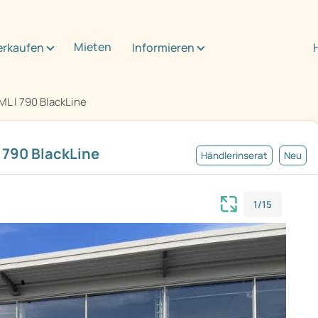
Mieten
erkaufen
Informieren
L I 790 BlackLine
 790 BlackLine
Händlerinserat
Neu
1/15