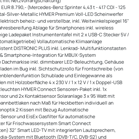
tt mit Netzvorrangschaltung)
 EUR 8.790,- (Mercedes-Benz Sprinter 4,43 t - 417 CDI - 125
tal-Silver-Metallic HYMER Premium Voll-LED Scheinwerfer
ktrisch beheiz- und verstellbar, inkl. Weitwinkelspiegel 16"
ahresbereifung Ablage für Smartphones inkl. wireless
ige Ladepaket Instrumententafel mit 2 x USB-C Stecker 5V /
utomatikgetriebe) Vollautomatische Klimaanlage
tent DISTRONIC PLUS inkl. Lenkrad- Multifunktionstasten
n & Smartphone-Integration für MBUX-System
e Dachmarkise inkl. dimmbarer LED-Beleuchtung, Gehäuse
laden im Bug inkl. Sichtschutzrollo für Frontschreibe (von
enblendenfunktion Schublade und Einlegewanne als
 mit Holzoberfläche 4 x 230 V / 1 x 12 V / 1 x Doppel-USB
euchten HYMER Connect Sensoren-Paket inkl. 1x
sor und 2x Kontaktsensor Solaranlage 3 x 95 Watt mit
annbettlaken nach Maß für Heckbetten individuell an
noptik 2 Kissen mit Bezug Automatische
Sensor und EisEx Gasfilter für automatische
ter für Frischwassersystem Smart Connect
ten) 32" Smart LED-TV mit integrierten Lautsprechern,
ia-System mit Bluetooth (DVB-T/C, DVB-S2) und