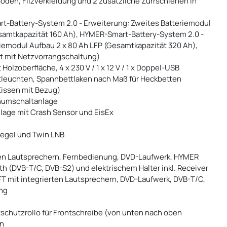
oden, Filzverkleidung und 2 zusätzliche Zurrschienen in
rt-Battery-System 2.0 - Erweiterung: Zweites Batteriemodul
esamtkapazität 160 Ah), HYMER-Smart-Battery-System 2.0 -
riemodul Aufbau 2 x 80 Ah LFP (Gesamtkapazität 320 Ah),
tt mit Netzvorrangschaltung)
lzoberfläche, 4 x 230 V / 1 x 12 V / 1 x Doppel-USB
euchten, Spannbettlaken nach Maß für Heckbetten
Kissen mit Bezug)
enumschaltanlage
age mit Crash Sensor und EisEx
iegel und Twin LNB
rten Lautsprechern, Fernbedienung, DVD-Laufwerk, HYMER
 (DVB-T/C, DVB-S2) und elektrischem Halter inkl. Receiver
FT mit integrierten Lautsprechern, DVD-Laufwerk, DVB-T/C,
ng
htschutzrollo für Frontschreibe (von unten nach oben
on