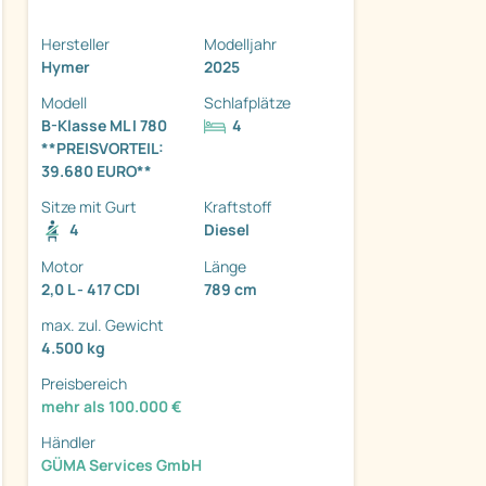
Hersteller
Modelljahr
Hymer
2025
Modell
Schlafplätze
B-Klasse ML I 780
4
**PREISVORTEIL:
ter
39.680 EURO**
Sitze mit Gurt
Kraftstoff
4
Diesel
Motor
Länge
2,0 L - 417 CDI
789 cm
max. zul. Gewicht
4.500 kg
Preisbereich
mehr als 100.000 €
Händler
GÜMA Services GmbH