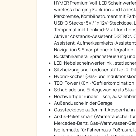
HYMER Premium Voll-LED Scheinwerfer, 
wireless charging Funktion und Lades
Parkbremse, Kombiinstrument mit Farb
USB-C Stecker 5V / 1x 12V-Steckdose, L
Tempomat inkl. Lenkrad-Multifunktio
Aktiver Abstands-Assistent DISTRONIC 
Assistent, Aufmerksamkeits-Assistent
Navigation & Smartphone-Integration
Rückfahrkamera, Sprachsteuerung und
LED-Nebelscheinwerfer inkl. statische
Sitzheizung und Lordosenstütze für Pi
Hybrid-Kocher (Gas- und Induktionsko
TEC-Tower (Kühl-/Gefrierkombination 1
Schublade und Einlegewanne als Staur
Hochwertiger runder Tisch, ausziehba
Außendusche in der Garage
Gassteckdose außen mit Absperrhahn
Arktis-Paket smart (Wärmetauscher f
Mercedes-Benz, Gas-Warmwasser-Garag
Isoliermatte für Fahrerhaus-Fußraum, l