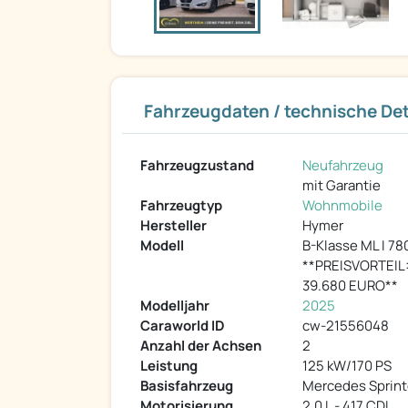
Fahrzeugdaten / technische Det
Fahrzeugzustand
Neufahrzeug
mit Garantie
Fahrzeugtyp
Wohnmobile
Hersteller
Hymer
Modell
B-Klasse ML I 78
**PREISVORTEIL
39.680 EURO**
Modelljahr
2025
Caraworld ID
cw-21556048
Anzahl der Achsen
2
Leistung
125 kW/170 PS
Basisfahrzeug
Mercedes Sprint
Motorisierung
2,0 L - 417 CDI