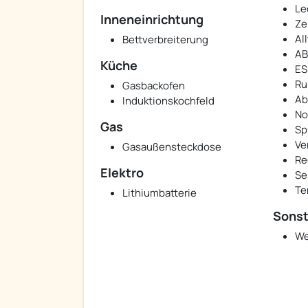
Le
Inneneinrichtung
Ze
Al
Bettverbreiterung
AB
Küche
ES
Ru
Gasbackofen
Ab
Induktionskochfeld
No
Gas
Sp
Ve
Gasaußensteckdose
Re
Elektro
Se
Te
Lithiumbatterie
Sonst
We