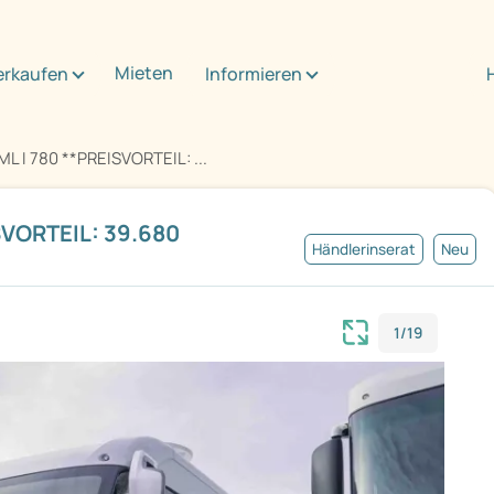
Mieten
erkaufen
Informieren
L I 780 **PREISVORTEIL: ...
SVORTEIL: 39.680
Händlerinserat
Neu
1/19