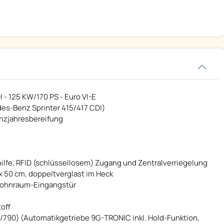
 - 125 KW/170 PS - Euro VI-E
es-Benz Sprinter 415/417 CDI)
anzjahresbereifung
hilfe, RFID (schlüssellosem) Zugang und Zentralverriegelung
 50 cm, doppeltverglast im Heck
 Wohnraum-Eingangstür
off
/790) (Automatikgetriebe 9G-TRONIC inkl. Hold-Funktion,