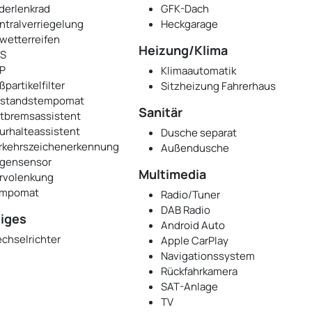
derlenkrad
GFK-Dach
ntralverriegelung
Heckgarage
lwetterreifen
Heizung/Klima
S
P
Klimaautomatik
ßpartikelfilter
Sitzheizung Fahrerhaus
standstempomat
Sanitär
tbremsassistent
urhalteassistent
Dusche separat
rkehrszeichenerkennung
Außendusche
gensensor
Multimedia
rvolenkung
mpomat
Radio/Tuner
DAB Radio
iges
Android Auto
chselrichter
Apple CarPlay
Navigationssystem
Rückfahrkamera
SAT-Anlage
TV