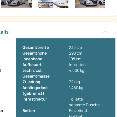
ails
Gesamtbreite
235 cm
Gesamthöhe
298 cm
Innenhöhe
198 cm
Aufbauart
Integriert
0
techn. zul.
4.500 kg
:
Gesamtmasse
Zuladung
721 kg
Anhängerlast
1.450 kg
(gebremst)
Infrastruktur
Toilette
separate Dusche
er
Betten
Einzelbett
Hubbett