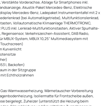
Verstärkte Vorderachse, Ablage für Smartphones inkl.
tandsanzeige, Akustik-Paket Mercedes-Benz, Elektrische
display Mercedes-Benz, Ladepaket Instrumententafel mit 2 x
ederlenkrad (bei Automatikgetriebe), Multifunktionslenkrad,
nstasten, Vollautomatische Klimaanlage THERMOTRONIC,
PLUS inkl. Lenkrad-Multifunktionstasten, Aktiver Spurhalte-
, Regensensor, Verkehrszeichen-Assistent, DAB Radio,
 für MBUX-System, MBUX 10,25" Multimediasystem mit
 Touchscreen)
m Kurvenlicht
lotensitze
cher)
53 l, Backofen)
aum in der Sitzgruppe
r mit Echtholzrahmen
ür Gas-Warmwasserheizung, Wärmetauscher-Vorbereitung
enbodenheizung, Isoliermatte für Frontscheibe außen,
ose beigelegt, Zuheizer (unterstützt die Heizung beim