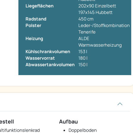
Liegeflächen
202x90 Einzelbett
197x145 Hubbett
Radstand
450 cm
Polster
Leder-/Stoffkombination
Tenerife
Heizung
ALDE
Warmwasserheizung
Kühlschrankvolumen
153 l
Wasservorrat
180 l
Abwassertankvolumen
150 l
estell
Aufbau
ltifunktionslenkrad
Doppelboden