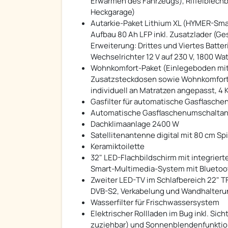
Erwärmen des Fahrzeugs), Riffelblechb
Heckgarage)
Autarkie-Paket Lithium XL (HYMER-Sma
Aufbau 80 Ah LFP inkl. Zusatzlader (G
Erweiterung: Drittes und Viertes Batte
Wechselrichter 12 V auf 230 V, 1800 Wa
Wohnkomfort-Paket (Einlegeboden mit Ho
Zusatzsteckdosen sowie Wohnkomfortl
individuell an Matratzen angepasst, 4 
Gasfilter für automatische Gasflasch
Automatische Gasflaschenumschaltanl
Dachklimaanlage 2400 W
Satellitenantenne digital mit 80 cm Sp
Keramiktoilette
32" LED-Flachbildschirm mit integrie
Smart-Multimedia-System mit Bluetooth
Zweiter LED-TV im Schlafbereich 22" T
DVB-S2, Verkabelung und Wandhalteru
Wasserfilter für Frischwassersystem
Elektrischer Rollladen im Bug inkl. Sic
zuziehbar) und Sonnenblendenfunkti